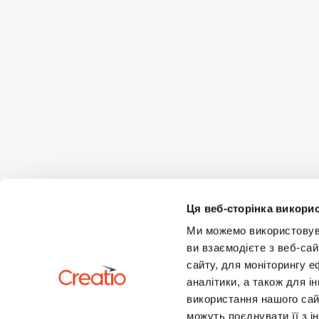
Ця веб-сторінка викорис
Ми можемо використовуват
ви взаємодієте з веб-сай
сайту, для моніторингу е
аналітики, а також для 
використання нашого сай
можуть поєднувати її з і