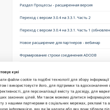
Раздел Процессы - расширенная версия
Переход с версии 3.0.4 на 3.3.1. Часть 2
Переход с версии 3.0.4 на 3.3.1. Часть 1 (обновлен
Новое расширение для партнеров - вебинар
Формирование строки соединения ADODB
Параметр типа "Массив" в своем Workflow Action
товує кукі
и файли cookie та подібні технології для збору інформації 
том і використовуєте його, для підтримки та вдосконалення 
фективності, для персоналізації вмісту та досвіду, для марке
інших законних цілей. Ми також можемо ділитися інформаціє
Будьт
ту з нашими партнерами в соціальних мережах, рекламі та ан
ншою інформацією, яку ви їм надали або яку вони зібрали під