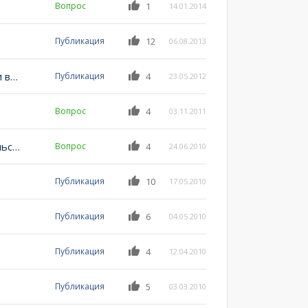
Вопрос
1
14.01.2014
Публикация
12
06.08.2013
Новая версия расширения Project Version Control и видеоуроки к ней
Публикация
4
23.05.2012
Вопрос
4
03.11.2011
Шаблон сообщения Outlook и детали пользовательского запроса
Вопрос
4
24.06.2010
Публикация
10
17.05.2010
Публикация
6
04.05.2010
Публикация
4
12.04.2010
Публикация
5
03.03.2010