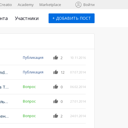
к
Creatio
Academy
Marketplace
Войти
нта
Участники
+
ДОБАВИТЬ ПОСТ
Публикация
2
10.11.2016
UseCRM – мобильное приложение, теперь и для Android!
Публикация
12
07.07.2014
Не работает bindTo свойства value для компонента Terrasoft.TextEdit
Вопрос
0
06.02.2014
Добавление отчета в BPMonline 7 и изменение фильтров существующего отчета
Вопрос
0
27.01.2014
Сортировка при выборе из справочника и отображение нескольких колонок
Вопрос
2
24.01.2014