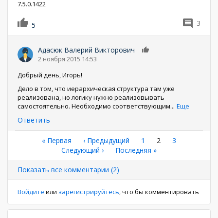
7.5.0.1422
3
5
Адасюк Валерий Викторович
0
2 ноября 2015 14:53
Добрый день, Игорь!
Дело в том, что иерархическая структура там уже
реализована, но логику нужно реализовывать
самостоятельно. Необходимо соответствующим
...
Еще
Ответить
Нумерация
Первая
« Первая
←
‹ Предыдущий
Страница
1
Текущая
2
Страница
3
страница
Следующая
Следующий ›
Последняя
Последняя »
страница
страниц
страница
страница
Показать все комментарии (2)
Войдите
или
зарегистрируйтесь
, что бы комментировать