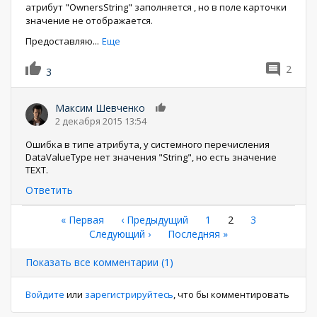
атрибут "OwnersString" заполняется , но в поле карточки
значение не отображается.
Предоставляю
...
Еще
2
3
Максим Шевченко
0
2 декабря 2015 13:54
Ошибка в типе атрибута, у системного перечисления
DataValueType нет значения "String", но есть значение
TEXT.
Ответить
Нумерация
Первая
« Первая
←
‹ Предыдущий
Страница
1
Текущая
2
Страница
3
страница
Следующая
Следующий ›
Последняя
Последняя »
страница
страниц
страница
страница
Показать все комментарии (1)
Войдите
или
зарегистрируйтесь
, что бы комментировать