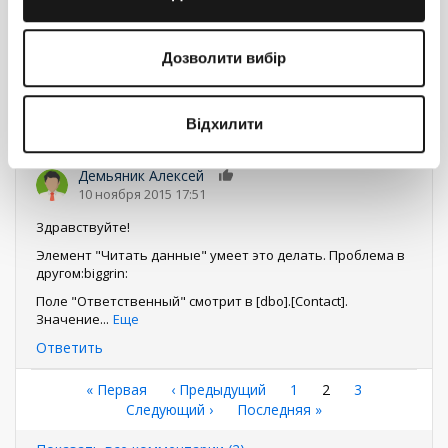
Дозволити вибір
3
1
Відхилити
Демьяник Алексей
0
10 ноября 2015 17:51
Здравствуйте!
Элемент "Читать данные" умеет это делать. Проблема в
другом:biggrin:
Поле "Ответственный" смотрит в [dbo].[Contact].
Значение
...
Еще
Ответить
Нумерация
Первая
« Первая
←
‹ Предыдущий
Страница
1
Текущая
2
Страница
3
страница
Следующая
Следующий ›
Последняя
Последняя »
страница
страниц
страница
страница