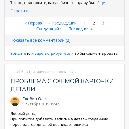
Так же, подскажите, какую бизнес-задачу Вы
...
Еще
Ответить
Нумерация
Первая
« Первая
←
‹ Предыдущий
Страница
1
Текущая
2
Страница
3
страница
Следующая
Следующий ›
Последняя
Последняя »
страница
страниц
страница
страница
Показать все комментарии (2)
Войдите
или
зарегистрируйтесь
, что бы комментировать
7.5
Технические вопросы
7.x
ПРОБЛЕМА С СХЕМОЙ КАРТОЧКИ
ДЕТАЛИ
Глобин Олег
5 октября 2015 15:42
Добрый день,
При попытке добавить запись на деталь созданную
через мастер деталей возникает ошибка