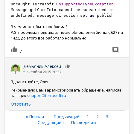
Uncaught Terrasoft.
UnsupportedTypeException
:
Message getCardInfo cannot be subscribed
in
undefined
,
message direction set
as
publish
В чем может быть проблема?
P.S. проблема появилась после обновления билда с 627 на
1422, до этого все работало нормально
1
7
Демьяник Алексей
0
5 октября 2015 20:27
Здравствуйте, Олег!
Рекомендую Вам зарегистрировать обращение, написав
на ящик
support@terrasoft.ru
Ответить
Нумерация
Первая
« Первая
←
‹ Предыдущий
Страница
1
Текущая
2
Страница
3
страница
Следующая
Следующий ›
Последняя
Последняя »
страница
страниц
страница
страница