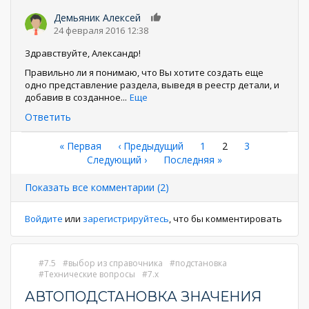
Демьяник Алексей
0
24 февраля 2016 12:38
Здравствуйте, Александр!
Правильно ли я понимаю, что Вы хотите создать еще
одно представление раздела, выведя в реестр детали, и
добавив в созданное
...
Еще
Ответить
Нумерация
Первая
« Первая
←
‹ Предыдущий
Страница
1
Текущая
2
Страница
3
страница
Следующая
Следующий ›
Последняя
Последняя »
страница
страниц
страница
страница
Показать все комментарии (2)
Войдите
или
зарегистрируйтесь
, что бы комментировать
7.5
выбор из справочника
подстановка
Технические вопросы
7.x
АВТОПОДСТАНОВКА ЗНАЧЕНИЯ