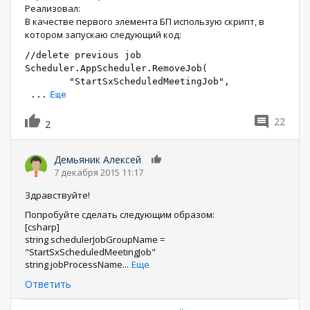
Реализовал:
В качестве первого элемента БП использую скрипт, в
котором запускаю следующий код:
//delete previous job
Scheduler.AppScheduler.RemoveJob(
"StartSxScheduledMeetingJob",
...
Еще
22
2
Демьяник Алексей
0
7 декабря 2015 11:17
Здравствуйте!
Попробуйте сделать следующим образом:
[csharp]
string schedulerJobGroupName =
"StartSxScheduledMeetingJob"
string jobProcessName
...
Еще
Ответить