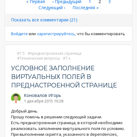
Нумерация
Первая
« Первая
←
‹ Предыдущий
Страница
1
Текущая
2
Страница
3
страница
Следующая
Следующий ›
Последняя
Последняя »
страница
страниц
страница
страница
Показать все комментарии (21)
Войдите
или
зарегистрируйтесь
, что бы комментировать
7.5
преднастроенная страница
Технические вопросы
7.x
УСЛОВНОЕ ЗАПОЛНЕНИЕ
ВИРТУАЛЬНЫХ ПОЛЕЙ В
ПРЕДНАСТРОЕННОЙ СТРАНИЦЕ
Коновалов Игорь
1 декабря 2015 10:28
Добрый день.
Прошу помочь в решении следующей задачи.
Есть преднастроенная страница, в которой необходимо
реализовать заполнение виртуального поля по условию.
При выполнении скрипта, указанного в dependencies,