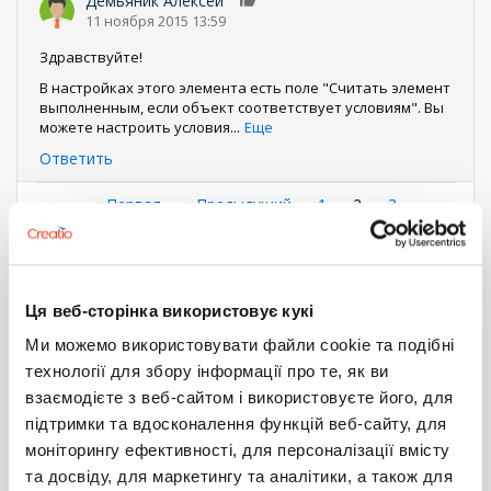
Демьяник Алексей
0
11 ноября 2015 13:59
Здравствуйте!
В настройках этого элемента есть поле "Считать элемент
выполненным, если объект соответствует условиям". Вы
можете настроить условия
...
Еще
Ответить
Нумерация
Первая
« Первая
←
‹ Предыдущий
Страница
1
Текущая
2
Страница
3
страница
Следующая
Следующий ›
Последняя
Последняя »
страница
страниц
страница
страница
Войдите
или
зарегистрируйтесь
, что бы комментировать
Ця веб-сторінка використовує кукі
Ми можемо використовувати файли cookie та подібні
7.5
чтение данных
элемент БП
Технические вопросы
7.x
технології для збору інформації про те, як ви
ЭЛЕМЕНТ БП ЧТЕНИЕ ДАННЫХ,
взаємодієте з веб-сайтом і використовуєте його, для
підтримки та вдосконалення функцій веб-сайту, для
СРАВНЕНИЕ ВРЕМЕНИ НАЧАЛА
моніторингу ефективності, для персоналізації вмісту
Глобин Олег
та досвіду, для маркетингу та аналітики, а також для
10 ноября 2015 15:24