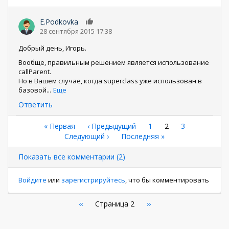
E.Podkovka
0
28 сентября 2015 17:38
Добрый день, Игорь.
Вообще, правильным решением является использование
callParent.
Но в Вашем случае, когда superclass уже использован в
базовой
...
Еще
Ответить
Нумерация
Первая
« Первая
←
‹ Предыдущий
Страница
1
Текущая
2
Страница
3
страница
Следующая
Следующий ›
Последняя
Последняя »
страница
страниц
страница
страница
Показать все комментарии (2)
Войдите
или
зарегистрируйтесь
, что бы комментировать
Нумерация
←
‹‹
Страница 2
Следующая
››
страница
страниц