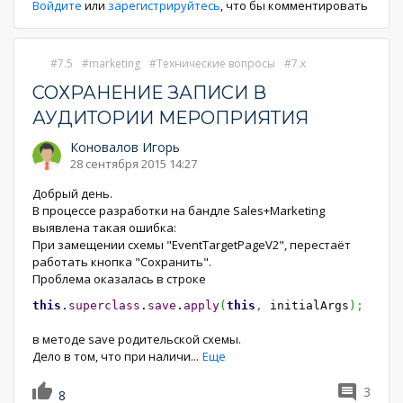
Войдите
или
зарегистрируйтесь
, что бы комментировать
7.5
marketing
Технические вопросы
7.x
СОХРАНЕНИЕ ЗАПИСИ В
АУДИТОРИИ МЕРОПРИЯТИЯ
Коновалов Игорь
28 сентября 2015 14:27
Добрый день.
В процессе разработки на бандле Sales+Marketing
выявлена такая ошибка:
При замещении схемы "EventTargetPageV2", перестаёт
работать кнопка "Сохранить".
Проблема оказалась в строке
this
.
superclass
.
save
.
apply
(
this
,
initialArgs
)
;
в методе save родительской схемы.
Дело в том, что при наличи
...
Еще
3
8