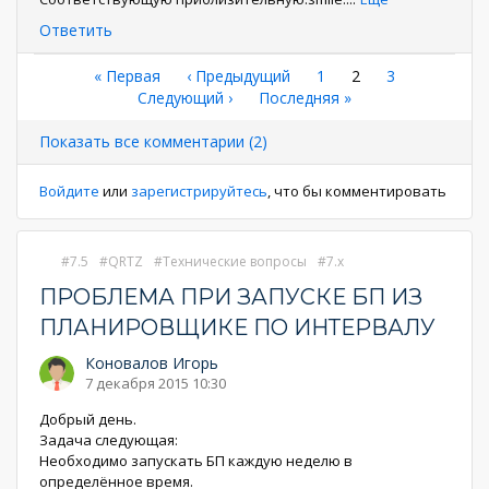
Ответить
Нумерация
Первая
« Первая
←
‹ Предыдущий
Страница
1
Текущая
2
Страница
3
страница
Следующая
Следующий ›
Последняя
Последняя »
страница
страниц
страница
страница
Показать все комментарии (2)
Войдите
или
зарегистрируйтесь
, что бы комментировать
7.5
QRTZ
Технические вопросы
7.x
ПРОБЛЕМА ПРИ ЗАПУСКЕ БП ИЗ
ПЛАНИРОВЩИКЕ ПО ИНТЕРВАЛУ
Коновалов Игорь
7 декабря 2015 10:30
Добрый день.
Задача следующая:
Необходимо запускать БП каждую неделю в
определённое время.