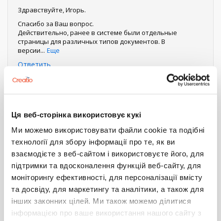
Здравствуйте, Игорь.
Спасибо за Ваш вопрос.
Действительно, ранее в системе были отдельные
страницы для различных типов документов. В
версии
...
Еще
Ответить
Нумерация
Первая
« Первая
←
‹ Предыдущий
Страница
1
Страница
2
Текущая
3
Страница
4
страница
Следующая
Следующий ›
Последняя
Последняя »
страница
страниц
страница
страница
Показать все комментарии (4)
Ця веб-сторінка використовує кукі
Ми можемо використовувати файли cookie та подібні
Войдите
или
зарегистрируйтесь
, что бы комментировать
технології для збору інформації про те, як ви
взаємодієте з веб-сайтом і використовуєте його, для
підтримки та вдосконалення функцій веб-сайту, для
7.5
oldvalue
Технические вопросы
7.x
моніторингу ефективності, для персоналізації вмісту
КАК ПОЛУЧИТЬ СТАРОЕ ЗНАЧЕНИЕ
та досвіду, для маркетингу та аналітики, а також для
ПОЛЯ ПЕРЕД СОХРАНЕНИЕМ
інших законних цілей. Ми також можемо ділитися
ЗАПИСИ?
інформацією про ваше використання нашого сайту з