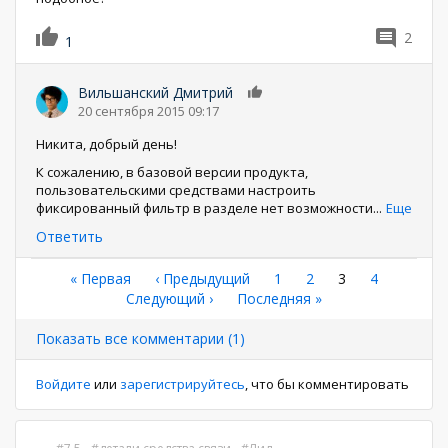
2
1
Вильшанский Дмитрий
0
20 сентября 2015 09:17
Никита, добрый день!
К сожалению, в базовой версии продукта,
пользовательскими средствами настроить
фиксированный фильтр в разделе нет возможности
...
Еще
Ответить
Нумерация
Первая
« Первая
←
‹ Предыдущий
Страница
1
Страница
2
Текущая
3
Страница
4
страница
Следующая
Следующий ›
Последняя
Последняя »
страница
страниц
страница
страница
Показать все комментарии (1)
Войдите
или
зарегистрируйтесь
, что бы комментировать