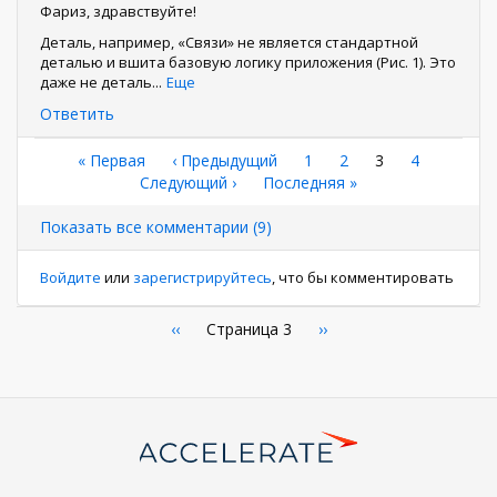
Фариз, здравствуйте!
Деталь, например, «Связи» не является стандартной
деталью и вшита базовую логику приложения (Рис. 1). Это
даже не деталь
...
Еще
Ответить
Нумерация
Первая
« Первая
←
‹ Предыдущий
Страница
1
Страница
2
Текущая
3
Страница
4
страница
Следующая
Следующий ›
Последняя
Последняя »
страница
страниц
страница
страница
Показать все комментарии (9)
Войдите
или
зарегистрируйтесь
, что бы комментировать
Нумерация
←
‹‹
Страница 3
Следующая
››
страница
страниц