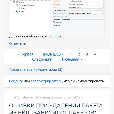
Добавить в объект колок
...
Еще
Ответить
Нумерация
Первая
« Первая
←
‹ Предыдущий
Страница
1
Страница
2
Текущая
3
Страница
4
страница
Следующая
Следующий ›
Последняя
Последняя »
страница
страниц
страница
страница
Показать все комментарии (2)
Войдите
или
зарегистрируйтесь
, что бы комментировать
7.5
пакет
Технические вопросы
7.x
ОШИБКИ ПРИ УДАЛЕНИИ ПАКЕТА
ИЗ ВКЛ. "ЗАВИСИТ ОТ ПАКЕТОВ"