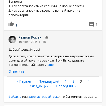
Вопросы:
1. Как восстановить из хранилища новые пакеты
2. Как восстановить отдельно взятый пакет из
репозитория.
1
1
Резвов Роман
0
10 июля 2015 11:48
Добрый день, Игорь!
Дело в том, что от пакетов, которые не загружаются ни
один другой пакет не зависит. Если Вы создадите
дополнительный пакет
...
Еще
Ответить
Нумерация
Первая
« Первая
←
‹ Предыдущий
Страница
1
Страница
2
Текущая
3
Страница
4
страница
Следующая
Следующий ›
Последняя
Последняя »
страница
страниц
страница
страница
Войдите
или
зарегистрируйтесь
, что бы комментировать