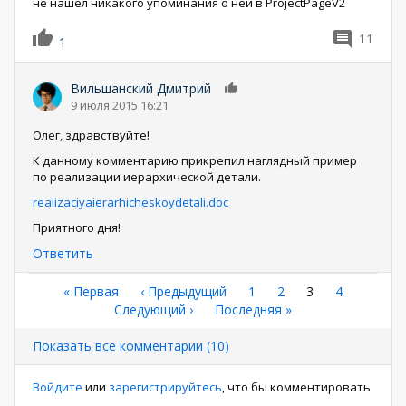
не нашел никакого упоминания о ней в ProjectPageV2
11
1
Вильшанский Дмитрий
0
9 июля 2015 16:21
Олег, здравствуйте!
К данному комментарию прикрепил наглядный пример
по реализации иерархической детали.
realizaciyaierarhicheskoydetali.doc
Приятного дня!
Ответить
Нумерация
Первая
« Первая
←
‹ Предыдущий
Страница
1
Страница
2
Текущая
3
Страница
4
страница
Следующая
Следующий ›
Последняя
Последняя »
страница
страниц
страница
страница
Показать все комментарии (10)
Войдите
или
зарегистрируйтесь
, что бы комментировать