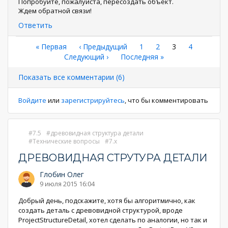
Попробуйте, пожалуйста, пересоздать объект.
Ждем обратной связи!
Ответить
Нумерация
Первая
« Первая
←
‹ Предыдущий
Страница
1
Страница
2
Текущая
3
Страница
4
страница
Следующая
Следующий ›
Последняя
Последняя »
страница
страниц
страница
страница
Показать все комментарии (6)
Войдите
или
зарегистрируйтесь
, что бы комментировать
7.5
древовидная структура детали
Технические вопросы
7.x
ДРЕВОВИДНАЯ СТРУТУРА ДЕТАЛИ
Глобин Олег
9 июля 2015 16:04
Добрый день, подскажите, хотя бы алгоритмично, как
создать деталь с древовидной структурой, вроде
ProjectStructureDetail, хотел сделать по аналогии, но так и