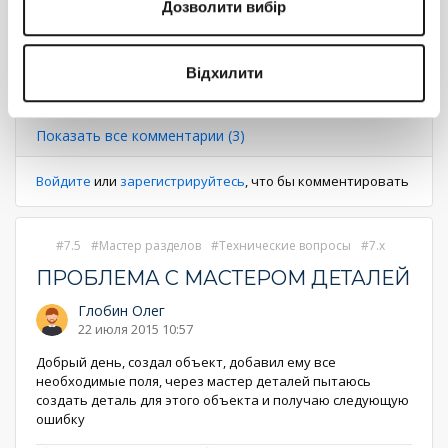
Дозволити вибір
Ответить
Відхилити
Нумерация
Первая
« Первая
←
‹ Предыдущий
Страница
1
Страница
2
Текущая
3
Страница
4
страница
Следующая
Следующий ›
Последняя
Последняя »
страница
страниц
страница
страница
Показать все комментарии (3)
Войдите
или
зарегистрируйтесь
, что бы комментировать
7.5
Мастер разделов
Технические вопросы
7.x
ПРОБЛЕМА С МАСТЕРОМ ДЕТАЛЕЙ
Глобин Олег
22 июля 2015 10:57
Добрый день, создал объект, добавил ему все
необходимые поля, через мастер деталей пытаюсь
создать деталь для этого объекта и получаю следующую
ошибку