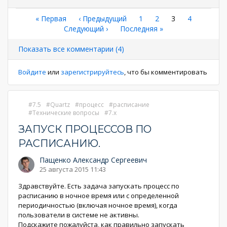
Нумерация
Первая
« Первая
←
‹ Предыдущий
Страница
1
Страница
2
Текущая
3
Страница
4
страница
Следующая
Следующий ›
Последняя
Последняя »
страница
страниц
страница
страница
Показать все комментарии (4)
Войдите
или
зарегистрируйтесь
, что бы комментировать
7.5
Quartz
процесс
расписание
Технические вопросы
7.x
ЗАПУСК ПРОЦЕССОВ ПО
РАСПИСАНИЮ.
Пащенко Александр Сергеевич
25 августа 2015 11:43
Здравствуйте. Есть задача запускать процесс по
расписанию в ночное время или с определенной
периодичностью (включая ночное время), когда
пользователи в системе не активны.
Подскажите пожалуйста, как правильно запускать