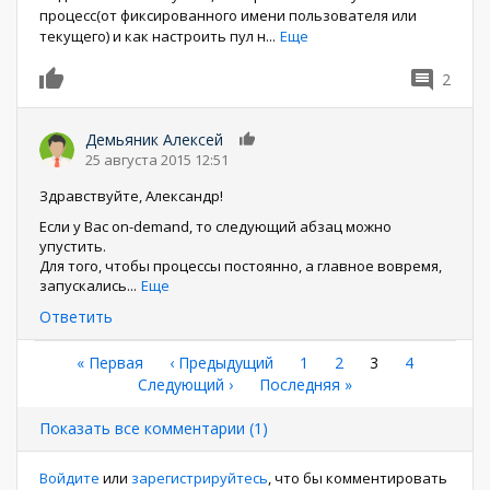
процесс(от фиксированного имени пользователя или
текущего) и как настроить пул н
...
Еще
2
0
Демьяник Алексей
0
25 августа 2015 12:51
Здравствуйте, Александр!
Если у Вас on-demand, то следующий абзац можно
упустить.
Для того, чтобы процессы постоянно, а главное вовремя,
запускались
...
Еще
Ответить
Нумерация
Первая
« Первая
←
‹ Предыдущий
Страница
1
Страница
2
Текущая
3
Страница
4
страница
Следующая
Следующий ›
Последняя
Последняя »
страница
страниц
страница
страница
Показать все комментарии (1)
Войдите
или
зарегистрируйтесь
, что бы комментировать