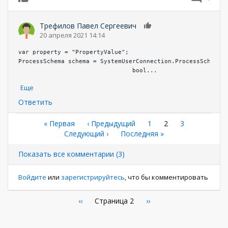
Трефилов Павел Сергеевич
0
20 апреля 2021 14:14
var property = "PropertyValue";				

ProcessSchema schema = SystemUserConnection.ProcessSchemaMa
				bool
...
Еще
Ответить
Нумерация
Первая
« Первая
←
‹ Предыдущий
Страница
1
Текущая
2
Страница
3
страница
Следующая
Следующий ›
Последняя
Последняя »
страница
страниц
страница
страница
Показать все комментарии (3)
Войдите
или
зарегистрируйтесь
, что бы комментировать
Нумерация
←
‹‹
Страница 2
Следующая
››
страница
страниц