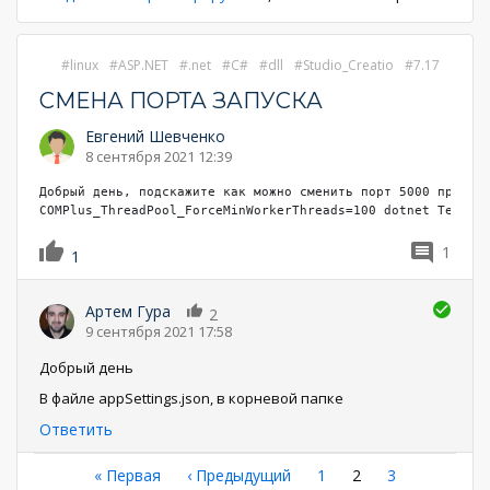
linux
ASP.NET
.net
C#
dll
Studio_Creatio
7.17
СМЕНА ПОРТА ЗАПУСКА
Евгений Шевченко
8 сентября 2021 12:39
Добрый день, подскажите как можно сменить порт 5000 при зап
COMPlus_ThreadPool_ForceMinWorkerThreads=100 dotnet Terras
1
1
Артем Гура
2
9 сентября 2021 17:58
Добрый день
В файле appSettings.json, в корневой папке
Ответить
Нумерация
Первая
« Первая
←
‹ Предыдущий
Страница
1
Текущая
2
Страница
3