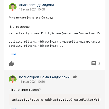
Анастасия Демидова
18 мая 2021 10:08
Мне нужен фильтр в C# коде
Что-то вроде:
var activity = new EntitySchemaQuery(UserConnection.EntityS
activity.Filters.Add(activity.CreateFilterWithParameters(Fi
activity.Filters.Add(activity
...
Еще
3
0
Колногоров Роман Андреевич
0
18 мая 2021 10:50
Что то типо такого?
activity.Filters.Add(activity.CreateFilterWithPar
Еще