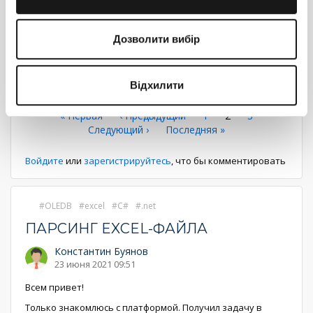
Здравствуйте!
Дозволити вибір
Просьба обратиться в тех. поддержку и предоставить
реализацию сервиса, логи приложения и бинарные
файлы приложения. К сожалению
...
Еще
Відхилити
Ответить
Нумерация
Первая
« Первая
←
‹ Предыдущий
Страница
1
Текущая
2
Страница
3
страница
Следующая
Следующий ›
Последняя
Последняя »
страница
страниц
страница
страница
Войдите
или
зарегистрируйтесь
, что бы комментировать
OLEDB
excel
C#
.net
ПАРСИНГ EXCEL-ФАЙЛА
Константин Буянов
23 июня 2021 09:51
Всем привет!
Только знакомлюсь с платформой. Получил задачу в