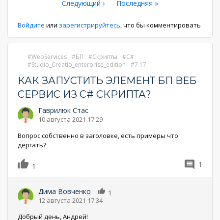
страница
Следующая
Следующий ›
Последняя
Последняя »
страница
страниц
страница
страница
Войдите
или
зарегистрируйтесь
, что бы комментировать
WebServices
БП
Скрипты
C#
Studio_Creatio_enterprise_edition
7.17
КАК ЗАПУСТИТЬ ЭЛЕМЕНТ БП ВЕБ
СЕРВИС ИЗ C# СКРИПТА?
Гаврилюк Стас
10 августа 2021 17:29
Вопрос собственно в заголовке, есть примеры что
дергать?
1
1
Дима Вовченко
1
12 августа 2021 17:34
Добрый день, Андрей!