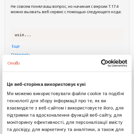
Не совсем понял ваш вопрос, но начиная с версии 7.17.4
можно вызвать веб-сервис с помощью следующего кода:
usin
...
Еще
Ответить
Нумерация
Первая
« Первая
←
‹ Предыдущий
Страница
1
Текущая
2
Страница
3
страница
Следующая
Следующий ›
Последняя
Последняя »
страница
страниц
страница
страница
Ця веб-сторінка використовує кукі
Войдите
или
зарегистрируйтесь
, что бы комментировать
Ми можемо використовувати файли cookie та подібні
технології для збору інформації про те, як ви
EntityEventAsyncExecutor
C#
Develop
взаємодієте з веб-сайтом і використовуєте його, для
Sales_Creatio_enterprise_edition
7.17
підтримки та вдосконалення функцій веб-сайту, для
НЕ СРАБАТЫВАЮТ АСИНХРОННЫЕ
моніторингу ефективності, для персоналізації вмісту
ОПЕРАЦИИ НА СОБЫТИЙНОМ
та досвіду, для маркетингу та аналітики, а також для