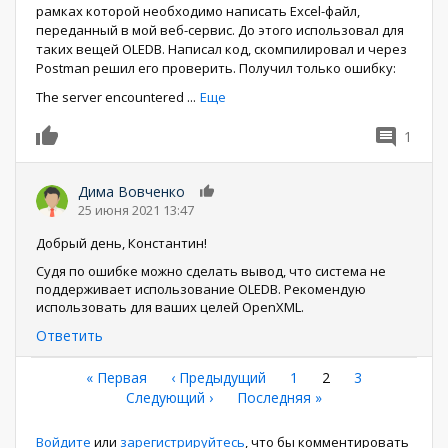
рамках которой необходимо написать Excel-файл,
переданный в мой веб-сервис. До этого использовал для
таких вещей OLEDB. Написал код, скомпилировал и через
Postman решил его проверить. Получил только ошибку:
The server encountered
...
Еще
1
0
Дима Вовченко
0
25 июня 2021 13:47
Добрый день, Константин!
Судя по ошибке можно сделать вывод, что система не
поддерживает использование OLEDB. Рекомендую
использовать для ваших целей OpenXML.
Ответить
Нумерация
Первая
« Первая
←
‹ Предыдущий
Страница
1
Текущая
2
Страница
3
страница
Следующая
Следующий ›
Последняя
Последняя »
страница
страниц
страница
страница
Войдите
или
зарегистрируйтесь
, что бы комментировать