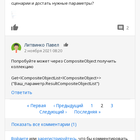
сценарии и достать нужные параметры?
2
0
Литвинко Павел
0
2 ноября 2021 08:20
Попробуйте может через CompositeObject получить
коллекцию
Get<ICompositeObjectList<ICompositeObject>>
("Ваш_параметр.ResultCompositeObjectList")
Ответить
Нумерация
Первая
« Первая
←
‹ Предыдущий
Страница
1
Текущая
2
Страница
3
страница
Следующая
Следующий ›
Последняя
Последняя »
страница
страниц
страница
страница
Показать все комментарии (1)
Войдите
или
зарегистрируйтесь
, что бы комментировать