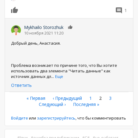
1
0
Mykhailo Storozhuk
0
10 ноября 2021 11:20
Добрый день, Анастасия.
Проблема возникает по причине того, что Вы хотите
использовать два элемента "Читать данные" как
источник данных дл
...
Еще
Ответить
Нумерация
Первая
« Первая
←
‹ Предыдущий
Страница
1
Текущая
2
Страница
3
страница
Следующая
Следующий ›
Последняя
Последняя »
страница
страниц
страница
страница
Войдите
или
зарегистрируйтесь
, что бы комментировать
linux
ошибка при публикации
C#
не_работает