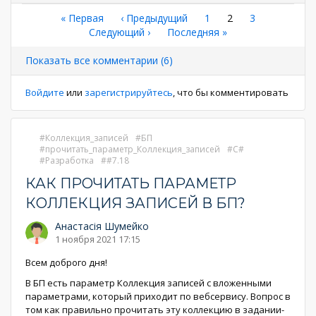
Нумерация
Первая
« Первая
←
‹ Предыдущий
Страница
1
Текущая
2
Страница
3
страница
Следующая
Следующий ›
Последняя
Последняя »
страница
страниц
страница
страница
Показать все комментарии (6)
Войдите
или
зарегистрируйтесь
, что бы комментировать
Коллекция_записей
БП
прочитать_параметр_Коллекция_записей
C#
Разработка
#7.18
КАК ПРОЧИТАТЬ ПАРАМЕТР
КОЛЛЕКЦИЯ ЗАПИСЕЙ В БП?
Анастасія Шумейко
1 ноября 2021 17:15
Всем доброго дня!
В БП есть параметр Коллекция записей с вложенными
параметрами, который приходит по вебсервису. Вопрос в
том как правильно прочитать эту коллекцию в задании-