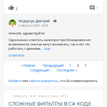
1
2
Федорчук Дмитрий
0
2 августа 2021 14:24
Алексей, здравствуйте!
Однозначно ответить на вопрос про блокировки нет
возможности, они как могут возникать, так и нет. Но
работать с данными
...
Еще
Ответить
Нумерация
Первая
« Первая
←
‹ Предыдущий
Страница
1
Текущая
2
Страница
3
страница
Следующая
Следующий ›
Последняя
Последняя »
страница
страниц
страница
страница
Войдите
или
зарегистрируйтесь
, что бы комментировать
#фильтр
C#
Sales_Creatio
7.17
СЛОЖНЫЕ ФИЛЬТРЫ В C# КОДЕ