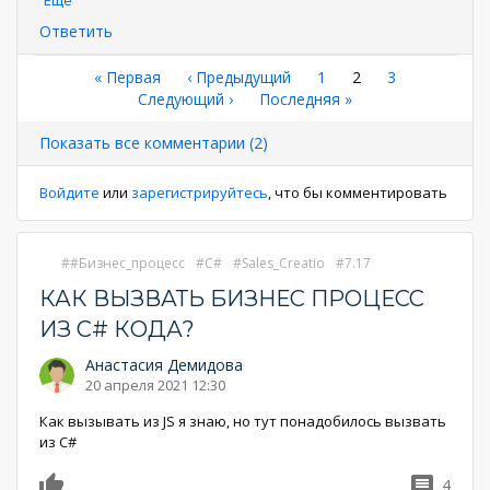
Ответить
Нумерация
Первая
« Первая
←
‹ Предыдущий
Страница
1
Текущая
2
Страница
3
страница
Следующая
Следующий ›
Последняя
Последняя »
страница
страниц
страница
страница
Показать все комментарии (2)
Войдите
или
зарегистрируйтесь
, что бы комментировать
#Бизнес_процесс
C#
Sales_Creatio
7.17
КАК ВЫЗВАТЬ БИЗНЕС ПРОЦЕСС
ИЗ C# КОДА?
Анастасия Демидова
20 апреля 2021 12:30
Как вызывать из JS я знаю, но тут понадобилось вызвать
из C#
4
0