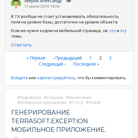
Зверев Александр
0
11 июля 2019 14:56
В 7.Х вообще не стоит устанавливать обязательность
поля на уровне базы, достаточно на уровне объекта.
Если же нужно кодом на мобильной странице, см.
эту
и
эту
темы.
Ответить
Нумерация
Первая
« Первая
←
‹ Предыдущий
Страница
1
Текущая
2
Страница
3
страница
Следующая
Следующий ›
Последняя
Последняя »
страница
страниц
страница
страница
Войдите
или
зарегистрируйтесь
, что бы комментировать
Разработка
События
Исключения
Мобильное приложение
7.14_()
mobile
ГЕНЕРИРОВАНИЕ
TERRASOFT.EXCEPTION
МОБИЛЬНОЕ ПРИЛОЖЕНИЕ.