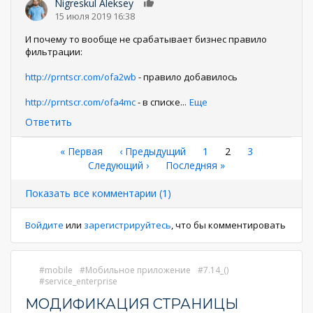
Nigreskul Aleksey
0
15 июля 2019 16:38
И почему то вообще не срабатывает бизнес правило
фильтрации:
http://prntscr.com/ofa2wb
- правило добавилось
http://prntscr.com/ofa4mc
- в списке
...
Еще
Ответить
Нумерация
Первая
« Первая
←
‹ Предыдущий
Страница
1
Текущая
2
Страница
3
страница
Следующая
Следующий ›
Последняя
Последняя »
страница
страниц
страница
страница
Показать все комментарии (1)
Войдите
или
зарегистрируйтесь
, что бы комментировать
mobile
Мобильное приложение
7.14_()
service_enterprise
МОДИФИКАЦИЯ СТРАНИЦЫ