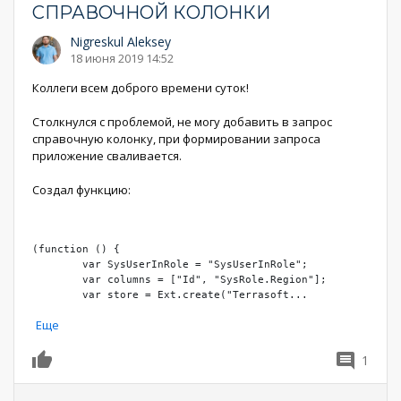
СПРАВОЧНОЙ КОЛОНКИ
Nigreskul Aleksey
18 июня 2019 14:52
Коллеги всем доброго времени суток!
Столкнулся с проблемой, не могу добавить в запрос
справочную колонку, при формировании запроса
приложение сваливается.
Создал функцию:
(function () {

	var SysUserInRole = "SysUserInRole";

	var columns = ["Id", "SysRole.Region"];

	var store = Ext.create("Terrasoft
...
Еще
1
0