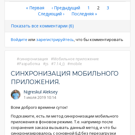
Нумерация
Первая
« Первая
←
‹ Предыдущий
Страница
1
Текущая
2
Страница
3
страница
Следующая
Следующий ›
Последняя
Последняя »
страница
страниц
страница
страница
Показать все комментарии (6)
Войдите
или
зарегистрируйтесь
, что бы комментировать
синхронизация
Мобильное приложение
Разработка
js
7.14_()
mobile
СИНХРОНИЗАЦИЯ МОБИЛЬНОГО
ПРИЛОЖЕНИЯ.
Nigreskul Aleksey
1 июля 2019 10:14
Всем доброго времени суток!
Подскажите, есть ли метод синхронизации мобильного
приложения в фоновом режиме. Т.е. например после
сохранения заказа вызывать данный метод, и что бы
синхронизировалось с основной БД без перезагрузки