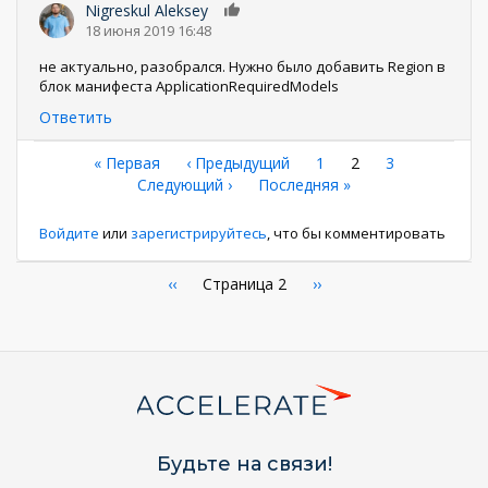
Nigreskul Aleksey
0
18 июня 2019 16:48
не актуально, разобрался. Нужно было добавить Region в
блок манифеста ApplicationRequiredModels
Ответить
Нумерация
Первая
« Первая
←
‹ Предыдущий
Страница
1
Текущая
2
Страница
3
страница
Следующая
Следующий ›
Последняя
Последняя »
страница
страниц
страница
страница
Войдите
или
зарегистрируйтесь
, что бы комментировать
Нумерация
←
‹‹
Страница 2
Следующая
››
страница
страниц
Будьте на связи!