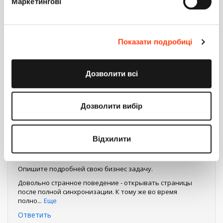
Маркетингові
после синхронизации приложения?
реализовал событие после обновления заказа
Показати подробиці
Terrasoft.sdk.Model.setModelEventHandler("Order", 
	Terrasoft.ModelEvents[Terrasoft.ModelEventKinds.After].update,function(config){

		var model = "Order";

Дозволити всі
		var record = config
...
Еще
Дозволити вибір
7
0
Відхилити
Кривонос Максим
0
2 июля 2019 18:28
Опишите подробней свою бизнес задачу.
Довольно странное поведение - открывать страницы
после полной синхронизации. К тому же во время
полно
...
Еще
Ответить