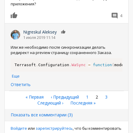
приложения?
4
0
Nigreskul Aleksey
0
1 июля 2019 11:14
Или же необходимо после синхронизации делать
редирект на preview страницу сохраненного Заказа.
Terrasoft
.
Configuration
.
WaSync
=
function
(
model
..
Еще
Ответить
Нумерация
Первая
« Первая
←
‹ Предыдущий
Страница
1
Текущая
2
Страница
3
страница
Следующая
Следующий ›
Последняя
Последняя »
страница
страниц
страница
страница
Показать все комментарии (3)
Войдите
или
зарегистрируйтесь
, что бы комментировать