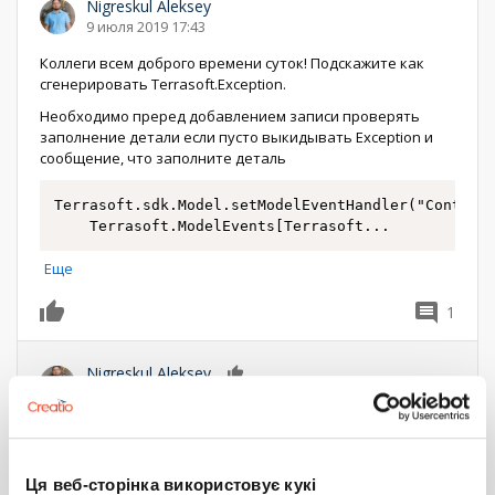
Nigreskul Aleksey
9 июля 2019 17:43
Коллеги всем доброго времени суток! Подскажите как
сгенерировать Terrasoft.Exception.
Необходимо преред добавлением записи проверять
заполнение детали если пусто выкидывать Exception и
сообщение, что заполните деталь
Terrasoft.sdk.Model.setModelEventHandler("Contact"
	Terrasoft.ModelEvents[Terrasoft
...
Еще
1
0
Nigreskul Aleksey
0
9 июля 2019 18:11
разобрался
Terrasoft
.
sdk
.
Model
.
setModelEventHandler
(
"Contact
Ця веб-сторінка використовує кукі