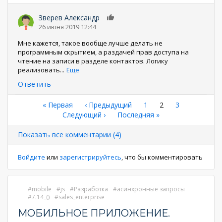
Зверев Александр
0
26 июня 2019 12:44
Мне кажется, такое вообще лучше делать не
программным скрытием, а раздачей прав доступа на
чтение на записи в разделе контактов. Логику
реализовать
...
Еще
Ответить
Нумерация
Первая
« Первая
←
‹ Предыдущий
Страница
1
Текущая
2
Страница
3
страница
Следующая
Следующий ›
Последняя
Последняя »
страница
страниц
страница
страница
Показать все комментарии (4)
Войдите
или
зарегистрируйтесь
, что бы комментировать
mobile
js
Разработка
асинхронные запросы
7.14_()
sales_enterprise
МОБИЛЬНОЕ ПРИЛОЖЕНИЕ.