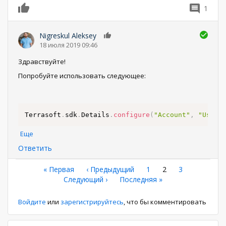
1
0
Nigreskul Aleksey
0
18 июля 2019 09:46
Здравствуйте!
Попробуйте использовать следующее:
Terrasoft
.
sdk
.
Details
.
configure
(
"Account"
,
"UsrSc
Еще
Ответить
Нумерация
Первая
« Первая
←
‹ Предыдущий
Страница
1
Текущая
2
Страница
3
страница
Следующая
Следующий ›
Последняя
Последняя »
страница
страниц
страница
страница
Войдите
или
зарегистрируйтесь
, что бы комментировать