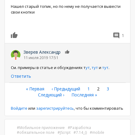
Нашел старый топик, но по нему не получается вывести
свои кнопки
1
0
Зверев Александр
0
11 июля 2019 17:51
См. примеры в статье и обсуждениях т
ут
,
тут
и
тут
.
Ответить
Нумерация
Первая
« Первая
←
‹ Предыдущий
Страница
1
Текущая
2
Страница
3
страница
Следующая
Следующий ›
Последняя
Последняя »
страница
страниц
страница
страница
Войдите
или
зарегистрируйтесь
, что бы комментировать
Мобильное приложение
Разработка
обязательное поле
JScript
7.14_()
mobile