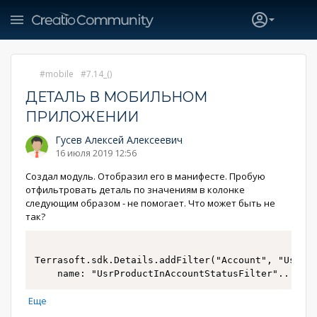
mobile
7.14_()
ДЕТАЛЬ В МОБИЛЬНОМ
ПРИЛОЖЕНИИ
Гусев Алексей Алексеевич
16 июля 2019 12:56
Создал модуль. Отобразил его в манифесте. Пробую
отфильтровать деталь по значениям в колонке
следующим образом - не помогает. Что может быть не
так?
Terrasoft.sdk.Details.addFilter("Account", "UsrSch
	name: "UsrProductInAccountStatusFilter"
...
Еще