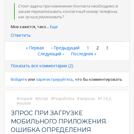
Стоит задача при изменении Контакта необходимо в
заказе перезаписывать контактный номер телефона,
как лучше реализовать?
Мне кажется, тако
...
Еще
Ответить
Нумерация
Первая
« Первая
←
‹ Предыдущий
Страница
1
Текущая
2
Страница
3
страница
Следующая
Следующий ›
Последняя
Последняя »
страница
страниц
страница
страница
Показать все комментарии (2)
Войдите
или
зарегистрируйтесь
, что бы комментировать
request
JScript
Разработка
запросы
7.14_()
mobile
ЗПРОС ПРИ ЗАГРУЗКЕ
МОБИЛЬНОГО ПРИЛОЖЕНИЯ.
ОШИБКА ОПРЕДЕЛЕНИЯ