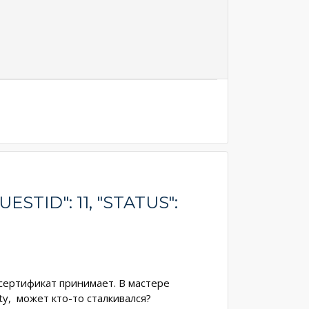
ID": 11, "STATUS":
 сертификат принимает. В мастере
y, может кто-то сталкивался?