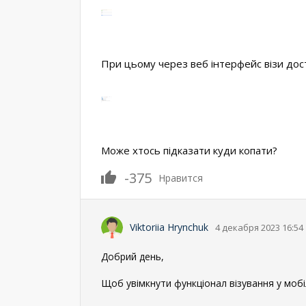
При цьому через веб інтерфейс візи дос
Може хтось підказати куди копати?
-375
Нравится
Viktoriia Hrynchuk
4 декабря 2023 16:54
Добрий день,
Щоб увімкнути функціонал візування у мобіл