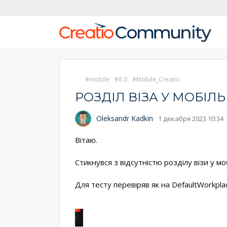
mobile
8.0
Mobile_Creatio
РОЗДІЛ ВІЗА У МОБІ
Oleksandr Kadkin
1 декабря 2023 10:34
Вітаю.
Стикнувся з відсутністю розділу візи у м
Для тесту перевіряв як на DefaultWorkplac