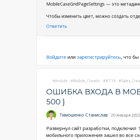
MobileCaseGridPageSettings — это метадан
Чтобы изменить цвет, можно создать отд
Ответить
Нумерация
страниц
Войдите
или
зарегистрируйтесь
, что б
mobile
Mobile_Creatio
#7.18
Sales_Crea
ОШИБКА ВХОДА В МОБИЛ
500 }
Тимошенко Станислав
20 января 2022
Развернул сайт разработки, подключил S
мобильного приложения зашел во все сх