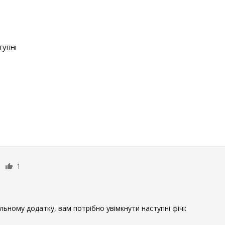
тупні
1
ьному додатку, вам потрібно увімкнути наступні фічі: