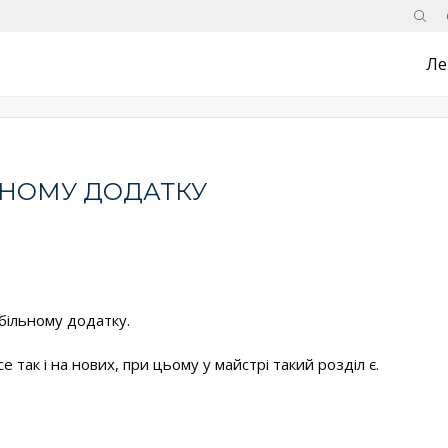
Поис
Ле
ЛЬНОМУ ДОДАТКУ
обільному додатку.
e так і на нових, при цьому у майстрі такий розділ є.