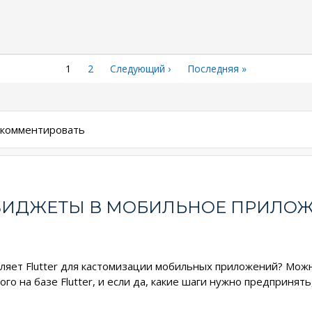
Текущая
1
Страница
2
Следующая
Следующий ›
Последняя
Последняя »
страница
страница
страница
ы комментировать
 ВИДЖЕТЫ В МОБИЛЬНОЕ ПРИЛО
ляет Flutter для кастомизации мобильных приложений? Можн
о на базе Flutter, и если да, какие шаги нужно предпринят