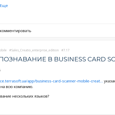
Еще
ы комментировать
bile
Sales_Creatio_enterprise_edition
7.17
ОЗНАВАНИЕ В BUSINESS CARD S
6
ace.terrasoft.ua/app/business-card-scanner-mobile-creat…
указан
 на всю компанию.
авание нескольких языков?