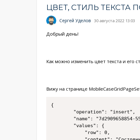
ЦВЕТ, СТИЛЬ ТЕКСТ
Сергей Уделов
30 августа 2022 13:03
Добрый день!
Как можно изменить цвет текста и его 
Вижу на странице MobileCaseGridPageSe
{

		"operation": "insert",

		"name": "7d2909658854-559e-4e3f-bedc-6a6ae43c",

		"values": {

			"row": 0,

			"content": "Состояние",
