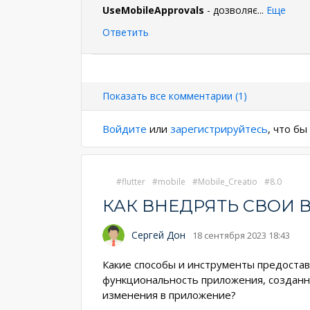
UseMobileApprovals
- дозволяє
...
Еще
Ответить
Нумерация
страниц
Показать все комментарии (1)
Войдите
или
зарегистрируйтесь
, что б
flutter
mobile
Mobile_Creatio
8.0
КАК ВНЕДРЯТЬ СВОИ
Сергей Дон
18 сентября 2023 18:43
Какие способы и инструменты предостав
функциональность приложения, созданног
изменения в приложение?