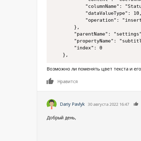
			"columnName": "Status",

			"dataValueType": 10,

			"operation": "insert"

		},

		"parentName": "settings",

		"propertyName": "subtitleItems",

		"index": 0

	},
Возможно ли поменять цвет текста и его
0
Нравится
Dariy Pavlyk
30 августа 2022 16:47
Добрый день,