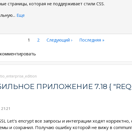
ные страницы, которая не поддерживает стили CSS.
ельную
...
Еще
Текущая
1
Страница
2
Следующая
Следующий ›
Последняя
Последняя »
страница
страница
страница
ы комментировать
tio_enterprise_edition
ЬНОЕ ПРИЛОЖЕНИЕ 7.18 { "REQUEST
 21:21
SL Let's encrypt все запросы и интеграции ходят корректно,
емы и сохранил. Получаю ошибку которой не вижу в communit