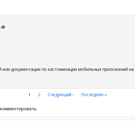
0
й или документации по кастомизации мобильных приложений на б
Текущая
1
Страница
2
Следующая
Следующий ›
Последняя
Последняя »
страница
страница
страница
ы комментировать