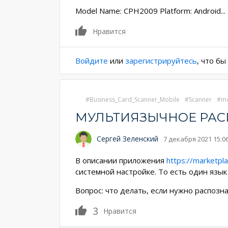
Model Name: CPH2009 Platform: Android
...
0
Нравится
Войдите
или
зарегистрируйтесь
, что б
Business_Card_Scanner_Mobile
Scanner
mo
МУЛЬТИЯЗЫЧНОЕ РАСП
Сергей Зеленский
7 декабря 2021 15:0
В описании приложения
https://marketpl
системной настройке. То есть один язык
Вопрос: что делать, если нужно распозн
3
Нравится