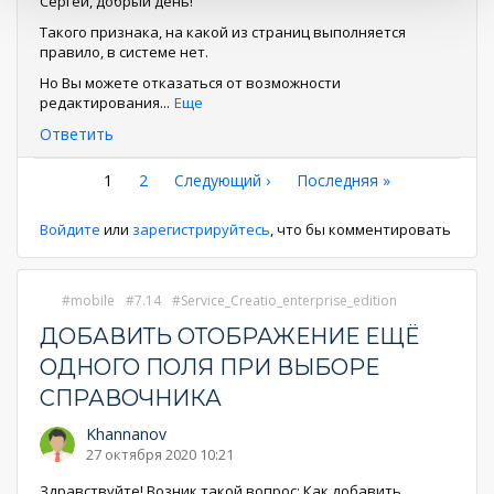
Сергей, добрый день!
Такого признака, на какой из страниц выполняется
правило, в системе нет.
Но Вы можете отказаться от возможности
редактирования
...
Еще
Ответить
Нумерация
Текущая
1
Страница
2
Следующая
Следующий ›
Последняя
Последняя »
страница
страница
страница
страниц
Войдите
или
зарегистрируйтесь
, что бы комментировать
mobile
7.14
Service_Creatio_enterprise_edition
ДОБАВИТЬ ОТОБРАЖЕНИЕ ЕЩЁ
ОДНОГО ПОЛЯ ПРИ ВЫБОРЕ
СПРАВОЧНИКА
Khannanov
27 октября 2020 10:21
Здравствуйте! Возник такой вопрос: Как добавить