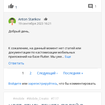
1
1
Anton Starikov
0
19 сентября 2023 16:21
Добрый день,
К сожалению, на данный момент нет статей или
документации по кастомизации мобильных
приложений на базе Flutter. Мы уже
...
Еще
Ответить
Нумерация
Текущая
1
Страница
2
Следующая
Следующий ›
Последняя
Последняя »
страница
страница
страница
страниц
Войдите
или
зарегистрируйтесь
, что бы комментировать
mobile
Mobile_Creatio
7.17