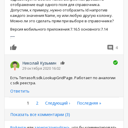
отображение ещё одного поля для справочника.
Допустим, к примеру, нужно отобразить Id напротив
каждого значения Name, ну или любую другую колонку.
Можно ли это сделать прям при выборе в справочнике?
Версия мобильного приложения:7.16.5 основного:7.14
4
0
Николай Кузьмин
0
29 октября 2020 16:02
Есть Terrasoft.sdk.LookupGridPage. Работает по аналогии
с sdk реестра.
Ответить
Нумерация
Текущая
1
Страница
2
Следующая
Следующий ›
Последняя
Последняя »
страница
страница
страница
страниц
Показать все комментарии (3)
Войдите
или
зарегистрируйтесь
, что бы комментировать