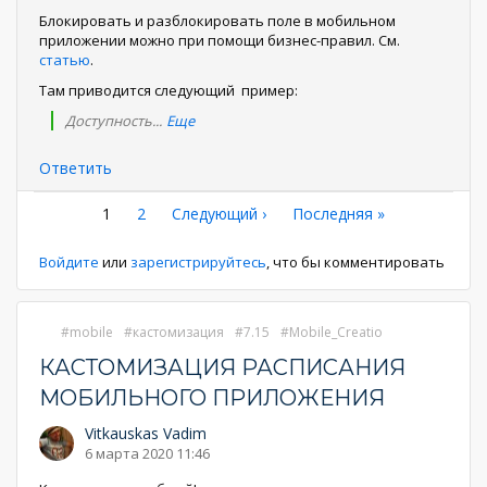
Блокировать и разблокировать поле в мобильном
приложении можно при помощи бизнес-правил. См.
статью
.
Там приводится следующий пример:
Доступность
...
Еще
Ответить
Нумерация
Текущая
1
Страница
2
Следующая
Следующий ›
Последняя
Последняя »
страница
страница
страница
страниц
Войдите
или
зарегистрируйтесь
, что бы комментировать
mobile
кастомизация
7.15
Mobile_Creatio
КАСТОМИЗАЦИЯ РАСПИСАНИЯ
МОБИЛЬНОГО ПРИЛОЖЕНИЯ
Vitkauskas Vadim
6 марта 2020 11:46