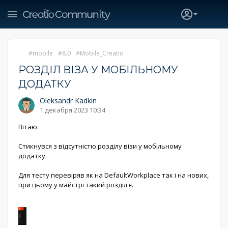
mobile
8.0
Mobile_Creatio
РОЗДІЛ ВІЗА У МОБІЛЬНОМУ
ДОДАТКУ
Oleksandr Kadkin
1 декабря 2023 10:34
Вітаю.
Стикнувся з відсутністю розділу візи у мобільному
додатку.
Для тесту перевіряв як на DefaultWorkplace так і на нових,
при цьому у майстрі такий розділ є.