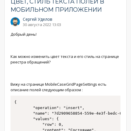
ЦВЕТ, СТИЛЬ ТЕКСТА ПОЛЕЙ В
МОБИЛЬНОМ ПРИЛОЖЕНИИ
Сергей Уделов
30 августа 2022 13:03
Добрый день!
Как можно изменить цвет текста и его стиль на странице
реестра обращений?
Вижу на странице MobileCaseGridPageSettings есть
описание полей следующим образом :
{

		"operation": "insert",

		"name": "7d2909658854-559e-4e3f-bedc-6a6ae43c",

		"values": {

			"row": 0,

			"content": "Состояние",
