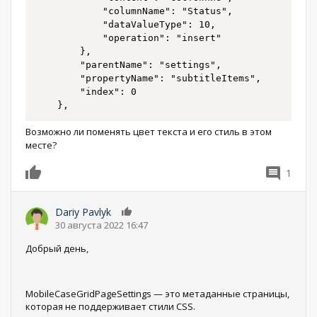
			"columnName": "Status",

			"dataValueType": 10,

			"operation": "insert"

		},

		"parentName": "settings",

		"propertyName": "subtitleItems",

		"index": 0

	},
Возможно ли поменять цвет текста и его стиль в этом
месте?
1
0
Dariy Pavlyk
0
30 августа 2022 16:47
Добрый день,
MobileCaseGridPageSettings — это метаданные страницы,
которая не поддерживает стили CSS.