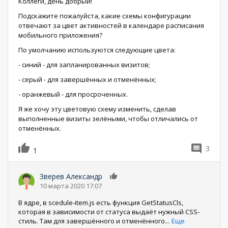
Коллеги, день добрый!
Подскажите пожалуйста, какие схемы конфигурации
отвечают за цвет активностей в календаре расписания
мобильного приложения?
По умолчанию используются следующие цвета:
- синий - для запланированных визитов;
- серый - для завершённых и отменённых;
- оранжевый - для просроченных.
Я же хочу эту цветовую схему изменить, сделав
выполненные визиты зелёными, чтобы отличались от
отменённых.
3
1
Зверев Александр
0
10 марта 2020 17:07
В ядре, в scedule-item.js есть функция GetStatusCls,
которая в зависимости от статуса выдаёт нужный CSS-
стиль. Там для завершённого и отменённого
...
Еще