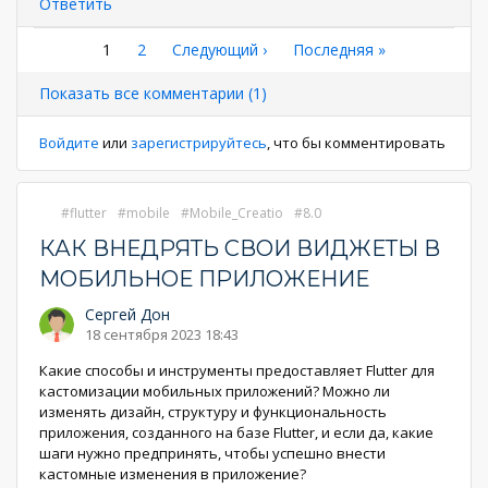
Ответить
Нумерация
Текущая
1
Страница
2
Следующая
Следующий ›
Последняя
Последняя »
страница
страница
страница
страниц
Показать все комментарии (1)
Войдите
или
зарегистрируйтесь
, что бы комментировать
flutter
mobile
Mobile_Creatio
8.0
КАК ВНЕДРЯТЬ СВОИ ВИДЖЕТЫ В
МОБИЛЬНОЕ ПРИЛОЖЕНИЕ
Сергей Дон
18 сентября 2023 18:43
Какие способы и инструменты предоставляет Flutter для
кастомизации мобильных приложений? Можно ли
изменять дизайн, структуру и функциональность
приложения, созданного на базе Flutter, и если да, какие
шаги нужно предпринять, чтобы успешно внести
кастомные изменения в приложение?