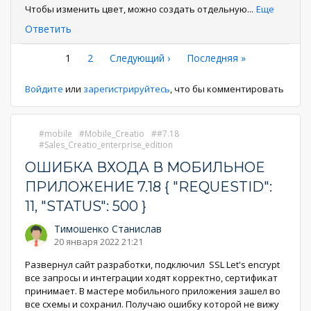
Чтобы изменить цвет, можно создать отдельную
...
Еще
Ответить
Нумерация
Текущая
1
Страница
2
Следующая
Следующий ›
Последняя
Последняя »
страница
страница
страница
страниц
Войдите
или
зарегистрируйтесь
, что бы комментировать
mobile
Mobile_Creatio
#7.18
Sales_Creatio_enterprise_edition
ОШИБКА ВХОДА В МОБИЛЬНОЕ
ПРИЛОЖЕНИЕ 7.18 { "REQUESTID":
11, "STATUS": 500 }
Тимошенко Станислав
20 января 2022 21:21
Развернул сайт разработки, подключил SSL Let's encrypt
все запросы и интеграции ходят корректно, сертификат
принимает. В мастере мобильного приложения зашел во
все схемы и сохранил. Получаю ошибку которой не вижу