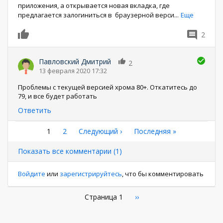
приложения, а открывается новая вкладка, где
предлагается залогиниться в браузерной верси
...
Еще
2
0
Павловский Дмитрий
2
13 февраля 2020 17:32
Проблемы с текущей версией хрома 80+. Откатитесь до
79, и все будет работать
Ответить
Нумерация
Текущая
1
Страница
2
Следующая
Следующий ›
Последняя
Последняя »
страница
страница
страница
страниц
Показать все комментарии (1)
Войдите
или
зарегистрируйтесь
, что бы комментировать
Нумерация
Страница 1
Следующая
››
страница
страниц