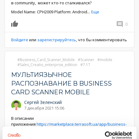
в community, может кто-то сталкивался?
Model Name: CPH2009 Platform: Android
...
Еще
0
0
Войдите
или
зарегистрируйтесь
, что бы комментировать
Business_Card_Scanner_Mobile
Scanner
mobile
Sales_Creatio_enterprise_edition
7.17
МУЛЬТИЯЗЫЧНОЕ
РАСПОЗНАВАНИЕ В BUSINESS
CARD SCANNER MOBILE
Сергей Зеленский
7 декабря 2021 15:06
В описании
приложения
https://marketplace.terrasoft.ua/app/business-
card-scanner-mobile-creat…
указано, что нужно указать
один язык в системной настройке. То есть один язык на