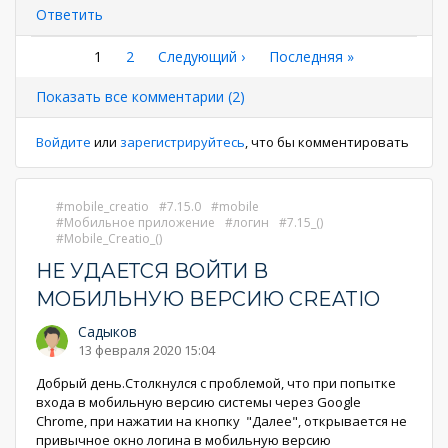
Ответить
Нумерация
Текущая
1
Страница
2
Следующая
Следующий ›
Последняя
Последняя »
страница
страница
страница
страниц
Показать все комментарии (2)
Войдите
или
зарегистрируйтесь
, что бы комментировать
mobile_creatio
7.15.0
mobile
Мобильное приложение
логин
7.15_()
Mobile_Creatio_()
НЕ УДАЕТСЯ ВОЙТИ В
МОБИЛЬНУЮ ВЕРСИЮ CREATIO
Садыков
13 февраля 2020 15:04
Добрый день.Столкнулся с проблемой, что при попытке
входа в мобильную версию системы через Google
Chrome, при нажатии на кнопку "Далее", открывается не
привычное окно логина в мобильную версию