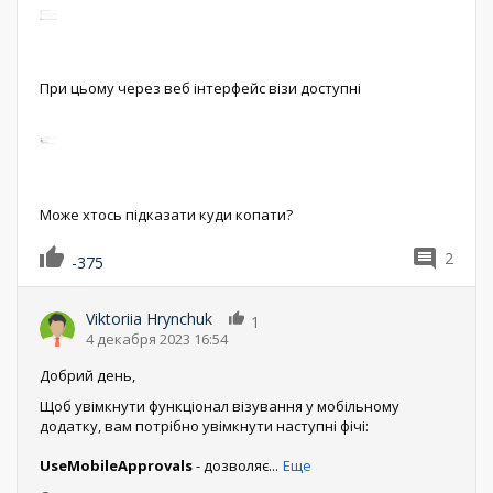
При цьому через веб інтерфейс візи доступні
Може хтось підказати куди копати?
2
-375
Viktoriia Hrynchuk
1
4 декабря 2023 16:54
Добрий день,
Щоб увімкнути функціонал візування у мобільному
додатку, вам потрібно увімкнути наступні фічі:
UseMobileApprovals
- дозволяє
...
Еще