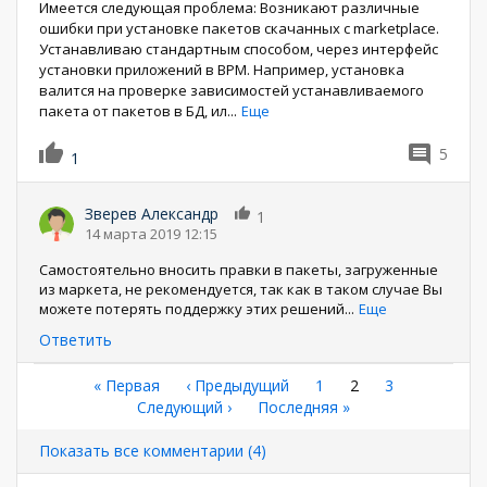
Имеется следующая проблема: Возникают различные
ошибки при установке пакетов скачанных с marketplace.
Устанавливаю стандартным способом, через интерфейс
установки приложений в BPM. Например, установка
валится на проверке зависимостей устанавливаемого
пакета от пакетов в БД, ил
...
Еще
5
1
Зверев Александр
1
14 марта 2019 12:15
Самостоятельно вносить правки в пакеты, загруженные
из маркета, не рекомендуется, так как в таком случае Вы
можете потерять поддержку этих решений
...
Еще
Ответить
Нумерация
Первая
« Первая
←
‹ Предыдущий
Страница
1
Текущая
2
Страница
3
страница
Следующая
Следующий ›
Последняя
Последняя »
страница
страниц
страница
страница
Показать все комментарии (4)