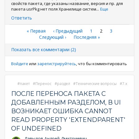
свойств пакета, где указаны название, версия и пр. для
пакета usrPkg нет поля Хранилище систем
...
Еще
Ответить
Нумерация
Первая
« Первая
←
‹ Предыдущий
Страница
1
Текущая
2
Страница
3
страница
Следующая
Следующий ›
Последняя
Последняя »
страница
страниц
страница
страница
Показать все комментарии (2)
Войдите
или
зарегистрируйтесь
, что бы комментировать
пакет
Перенос
раздел
Технические вопросы
7.x
ПОСЛЕ ПЕРЕНОСА ПАКЕТА С
ДОБАВЛЕННЫМ РАЗДЕЛОМ, В UI
ВОЗНИКАЕТ ОШИБКА CANNOT
READ PROPERTY 'EXTENDPARENT'
OF UNDEFINED
Давыдов Андрей Дмитриевич