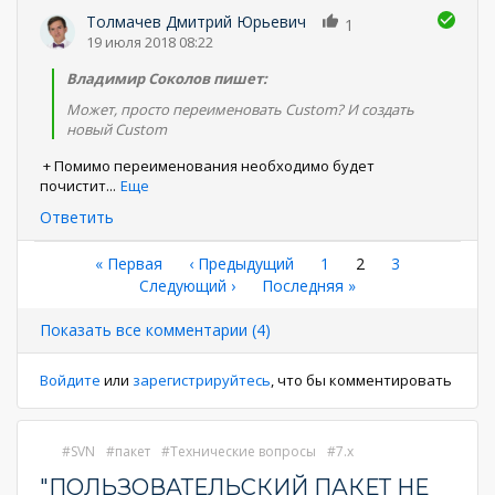
Толмачев Дмитрий Юрьевич
1
19 июля 2018 08:22
Владимир Соколов пишет:
Может, просто переименовать Custom? И создать
новый Custom
+ Помимо переименования необходимо будет
почистит
...
Еще
Ответить
Нумерация
Первая
« Первая
←
‹ Предыдущий
Страница
1
Текущая
2
Страница
3
страница
Следующая
Следующий ›
Последняя
Последняя »
страница
страниц
страница
страница
Показать все комментарии (4)
Войдите
или
зарегистрируйтесь
, что бы комментировать
SVN
пакет
Технические вопросы
7.x
"ПОЛЬЗОВАТЕЛЬСКИЙ ПАКЕТ НЕ