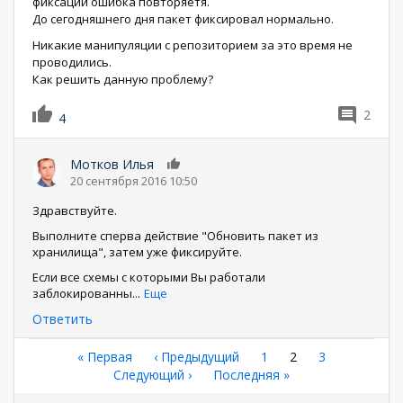
фиксации ошибка повторяетя.
До сегодняшнего дня пакет фиксировал нормально.
Никакие манипуляции с репозиторием за это время не
проводились.
Как решить данную проблему?
2
4
Мотков Илья
0
20 сентября 2016 10:50
Здравствуйте.
Выполните сперва действие "Обновить пакет из
хранилища", затем уже фиксируйте.
Если все схемы с которыми Вы работали
заблокированны
...
Еще
Ответить
Нумерация
Первая
« Первая
←
‹ Предыдущий
Страница
1
Текущая
2
Страница
3
страница
Следующая
Следующий ›
Последняя
Последняя »
страница
страниц
страница
страница