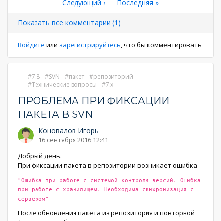
страница
Следующая
Следующий ›
Последняя
Последняя »
страница
страниц
страница
страница
Показать все комментарии (1)
Войдите
или
зарегистрируйтесь
, что бы комментировать
7.8
SVN
пакет
репозиторий
Технические вопросы
7.x
ПРОБЛЕМА ПРИ ФИКСАЦИИ
ПАКЕТА В SVN
Коновалов Игорь
16 сентября 2016 12:41
Добрый день.
При фиксации пакета в репозитории возникает ошибка
"Ошибка при работе с системой контроля версий. Ошибка
при работе с хранилищем. Необходима синхронизация с
сервером"
После обновления пакета из репозитория и повторной