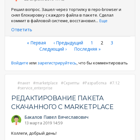
Решил вопрос. Зашел через тортилку в repo-browser и
снял блокировку с каждого файла в пакете. Сделал
коммит в файловой системе, восстановил
...
Еще
Ответить
Нумерация
Первая
« Первая
←
‹ Предыдущий
Страница
1
Текущая
2
Страница
3
страница
Следующая
Следующий ›
Последняя
Последняя »
страница
страниц
страница
страница
Войдите
или
зарегистрируйтесь
, что бы комментировать
пакет
marketplace
Скрипты
Разработка
7.12
service_enterprise
РЕДАКТИРОВАНИЕ ПАКЕТА
СКАЧАННОГО С MARKETPLACE
Бакалов Павел Вячеславович
13 марта 2019 14:59
Коллеги, добрый день!