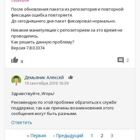
сервером"
После обновления пакета из репозитория и повторной
фиксации ошибка повторяетя.
До сегодняшнего дня пакет фиксировал нормально.
Никакие манипуляции с репозиторием за это время не
проводились.
Как решить данную проблему?
Версия 7.8.0.3374
2
4
Демьяник Алексей
0
19 сентября 2016 16:39
Здравствуйте, Игорь!
Рекомендую по этой проблеме обратиться к службе
поддержки, так как причины возникновения этого
сообщения могут быть разными.
Ответить
Нумерация
Первая
« Первая
←
‹ Предыдущий
Страница
1
Текущая
2
Страница
3