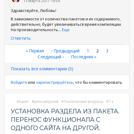
13 марта 2017 19:54
Здравствуйте, Любовь!
В зависимости от количества пакетов и их содержимого,
действительно, будет увеличиваться время компиляции.
На производительность
...
Еще
Ответить
Нумерация
Первая
« Первая
←
‹ Предыдущий
Страница
1
Текущая
2
Страница
3
страница
Следующая
Следующий ›
Последняя
Последняя »
страница
страниц
страница
страница
Показать все комментарии (5)
Войдите
или
зарегистрируйтесь
, что бы комментировать
пакет
репозитроий
Технические вопросы
7.x
УСТАНОВКА РАЗДЕЛА ИЗ ПАКЕТА.
ПЕРЕНОС ФУНКЦИОНАЛА С
ОДНОГО САЙТА НА ДРУГОЙ.