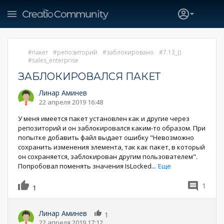
пакет
репозиторий
заблокировано
7.13_()
sales_enterprise
ЗАБЛОКИРОВАЛСЯ ПАКЕТ
Линар Аминев
22 апреля 2019 16:48
У меня имеется пакет установлен как и другие через
репозиторий и он заблокировался каким-то образом. При
попытке добавить файл выдает ошибку "Невозможно
сохранить изменения элемента, так как пакет, в который
он сохраняется, заблокирован другим пользователем".
Попробовал поменять значения IsLocked
...
Еще
1
1
Линар Аминев
1
22 апреля 2019 17:12