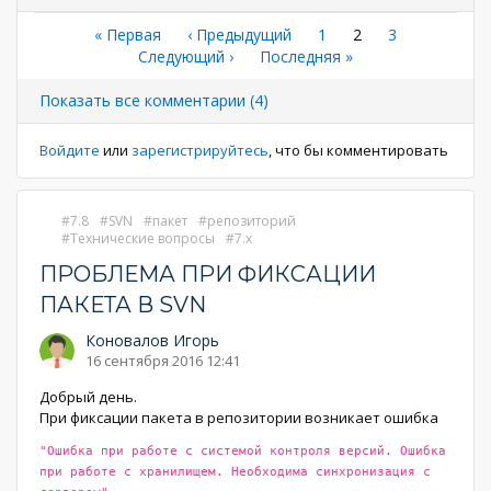
Нумерация
Первая
« Первая
←
‹ Предыдущий
Страница
1
Текущая
2
Страница
3
страница
Следующая
Следующий ›
Последняя
Последняя »
страница
страниц
страница
страница
Показать все комментарии (4)
Войдите
или
зарегистрируйтесь
, что бы комментировать
7.8
SVN
пакет
репозиторий
Технические вопросы
7.x
ПРОБЛЕМА ПРИ ФИКСАЦИИ
ПАКЕТА В SVN
Коновалов Игорь
16 сентября 2016 12:41
Добрый день.
При фиксации пакета в репозитории возникает ошибка
"Ошибка при работе с системой контроля версий. Ошибка
при работе с хранилищем. Необходима синхронизация с