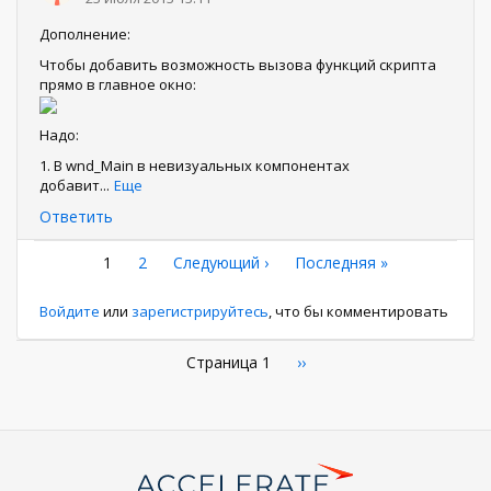
Дополнение:
Чтобы добавить возможность вызова функций скрипта
прямо в главное окно:
Надо:
1. В wnd_Main в невизуальных компонентах
добавит
...
Еще
Ответить
Нумерация
Текущая
1
Страница
2
Следующая
Следующий ›
Последняя
Последняя »
страница
страница
страница
страниц
Войдите
или
зарегистрируйтесь
, что бы комментировать
Нумерация
Страница 1
Следующая
››
страница
страниц