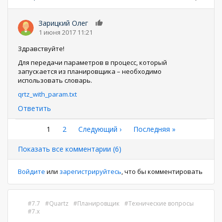
Зарицкий Олег
0
1 июня 2017 11:21
Здравствуйте!
Для передачи параметров в процесс, который
запускается из планировщика – необходимо
использовать словарь.
qrtz_with_param.txt
Ответить
Нумерация
Текущая
1
Страница
2
Следующая
Следующий ›
Последняя
Последняя »
страница
страница
страница
страниц
Показать все комментарии (6)
Войдите
или
зарегистрируйтесь
, что бы комментировать
7.7
Quartz
Планировщик
Технические вопросы
7.x