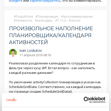
Войдите
или
зарегистрируйтесь
, что бы комментировать
Разработка
Планировщик
программирование
Активность
календарь
7.13_()
service
ПРОИЗВОЛЬНОЕ НАПОЛНЕНИЕ
ПЛАНИРОВЩИКА/КАЛЕНДАРЯ
АКТИВНОСТЕЙ
Ivan Loskutov
11 апреля 2019 08:16
Реализовал разделение календаря по сотрудникам в
фильтре через кучу diff. Встал вопрос - как наполнить
каждый разными данными?
По умолчанию activityCollection планировщика указан как
ScheduleGridData. Соответственно, на каждый календарь
на странице создаю ScheduleGridData0,
ScheduleGridData1, ScheduleGridData2
...
Еще
1
1