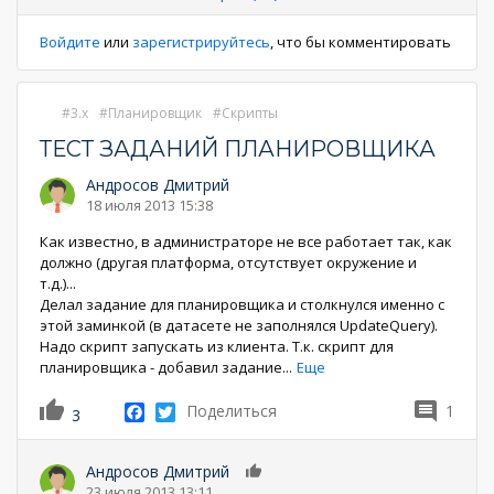
Войдите
или
зарегистрируйтесь
, что бы комментировать
3.x
Планировщик
Скрипты
ТЕСТ ЗАДАНИЙ ПЛАНИРОВЩИКА
Андросов Дмитрий
18 июля 2013 15:38
Как известно, в администраторе не все работает так, как
должно (другая платформа, отсутствует окружение и
т.д.)...
Делал задание для планировщика и столкнулся именно с
этой заминкой (в датасете не заполнялся UpdateQuery).
Надо скрипт запускать из клиента. Т.к. скрипт для
планировщика - добавил задание
...
Еще
Facebook
Twitter
Поделиться
1
3
Андросов Дмитрий
0
23 июля 2013 13:11