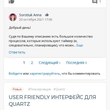
1
0
Sorotiuk Anna
0
20 октября 2021 17:06
Добрый день!
Судя по Вашему описанию есть большое количество
процессов, которые используют таймер (и,
следовательно, планировщик), что можн
...
Еще
Ответить
Нумерация
Текущая
1
Страница
2
Следующая
Следующий ›
Последняя
Последняя »
страница
страница
страница
страниц
Войдите
или
зарегистрируйтесь
, что бы комментировать
Ревью
Планировщик
Quartz
USER FRIENDLY ИНТЕРФЕЙС ДЛЯ
QUARTZ