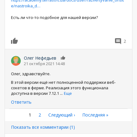
https://academy.terrasoft.ua/docs/user/razvertyvanie_onsit
e/nastroika_d…
Есть ли что-то подобное для нашей версии?
2
0
Олег Нефедьев
0
21 октября 2021 14:48
Олег, здравствуйте.
В этой версии ещё нет полноценной поддержки веб-
сокетов в ферме. Реализация этого функционала
доступна в версии 7.12.1
...
Еще
Ответить
Нумерация
Текущая
1
Страница
2
Следующая
Следующий ›
Последняя
Последняя »
страница
страница
страница
страниц
Показать все комментарии (1)