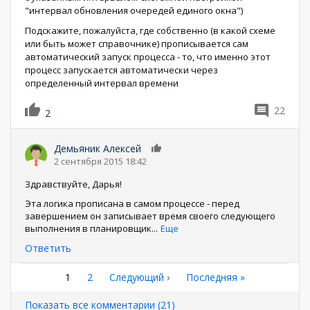
"интервал обновления очередей единого окна")
Подскажите, пожалуйста, где собственно (в какой схеме
или быть может справочнике) прописывается сам
автоматический запуск процесса - то, что именно этот
процесс запускается автоматически через
определенный интервал времени
22
2
Демьяник Алексей
0
2 сентября 2015 18:42
Здравствуйте, Дарья!
Эта логика прописана в самом процессе - перед
завершением он записывает время своего следующего
выполнения в планировщик
...
Еще
Ответить
Нумерация
Текущая
1
Страница
2
Следующая
Следующий ›
Последняя
Последняя »
страница
страница
страница
страниц
Показать все комментарии (21)