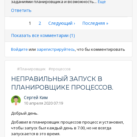
заданиями планировщика и возможность
...
Еще
Ответить
Нумерация
Текущая
1
Страница
2
Следующая
Следующий ›
Последняя
Последняя »
страница
страница
страница
страниц
Показать все комментарии (1)
Войдите
или
зарегистрируйтесь
, что бы комментировать
Планировщик
процессов
НЕПРАВИЛЬНЫЙ ЗАПУСК В
ПЛАНИРОВЩИКЕ ПРОЦЕССОВ.
Сергей Ким
10 апреля 2020 07:19
Добрый день.
Добавил в планировщик процессов процесс и установил,
чтобы запуск был каждый день в 7.00, но не всегда
запускается в это время.