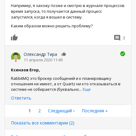
Например, я захожу позже и смотрю в журнале процессов
время запуска, то получается данный процесс
запустился, когда я вошел в систему.
Каким образом можно решить проблему?
3
0
Олександр Тира
0
11 апреля 2020 11:49
Ксензов Егор,
RabbitMQ это брокер сообщений и к планировщику
отношения не имеет, а от Quartz ни кто отказываться в
системе не собирается (буквально
...
Еще
Ответить
Нумерация
Текущая
1
Страница
2
Следующая
Следующий ›
Последняя
Последняя »
страница
страница
страница
страниц
Показать все комментарии (2)