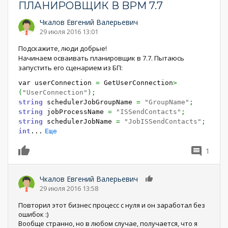
ПЛАНИРОВЩИК В BPM 7.7
Чкалов Евгений Валерьевич
29 июля 2016 13:01
Подскажите, люди добрые!
Начинаем осваивать планировщик в 7.7. Пытаюсь
запустить его сценарием из БП:
var userConnection
=
Get
UserConnection
>
(
"UserConnection"
)
;
string
schedulerJobGroupName
=
"GroupName"
;
string
jobProcessName
=
"ISSendContacts"
;
string
schedulerJobName
=
"JobISSendContacts"
;
int
...
Еще
1
0
Чкалов Евгений Валерьевич
0
29 июля 2016 13:58
Повторил этот бизнес процесс с нуля и он заработал без
ошибок :)
Вообще странно, но в любом случае, получается, что я