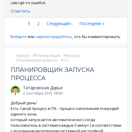
сам где-то ошибся.
Ответить
Нумерация
Текущая
1
Страница
2
Следующая
Следующий ›
Последняя
Последняя »
страница
страница
страница
страниц
Войдите
или
зарегистрируйтесь
, что бы комментировать
запуск
Планировщик
процесс
Технические вопросы
7.x
ПЛАНИРОВЩИК ЗАПУСКА
ПРОЦЕССА
Татаровская Дарья
2 сентября 2015 18:00
Добрый день!
Есть такой процесс в ITIL - процесс наполнения очередей
единого окна,
который запускается автоматически ( когда
пользователь в системе) каждые 5 минут ( в соответствии
с указанным интервалом-системной настройкой