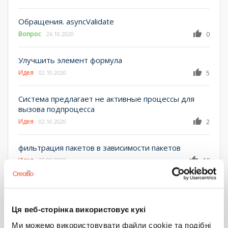
Обращения. asyncValidate
Вопрос
0
26.10.2020
Улучшить элемент формула
Идея
5
02.10.2020
Система предлагает не активные процессы для
вызова подпроцесса
Идея
2
02.10.2020
фильтрация пакетов в зависимости пакетов
Идея
10
25.09.2020
Переопределение метода
GenerateSequenseNumber
Вопрос
0
Ця веб-сторінка використовує кукі
18.09.2020
Ми можемо використовувати файли cookie та подібні