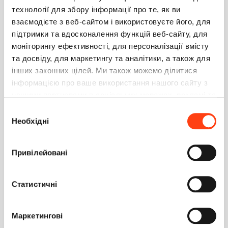
Возможность просмотра исходных данных в
технології для збору інформації про те, як ви
сводных таблицах
взаємодієте з веб-сайтом і використовуєте його, для
Идея
6
08.09.2020
підтримки та вдосконалення функцій веб-сайту, для
моніторингу ефективності, для персоналізації вмісту
Возможность просматривать на какие объекты
та досвіду, для маркетингу та аналітики, а також для
есть доступ у роли
інших законних цілей. Ми також можемо ділитися
Идея
6
04.09.2020
інформацією про ваше використання нашого сайту з
нашими партнерами в соціальних мережах, рекламі та
Как убрать желтизну в письме
аналітиці, які можуть поєднувати її з іншою
Вибір
Вопрос
1
02.09.2020
інформацією, яку ви їм надали або яку вони зібрали
Необхідні
згоди
під час використання вами їхніх послуг. Детальніше
Новая версия кейса
на вкладці «Про програму».
Привілейовані
Вопрос
0
05.06.2020
Настройка колонок в конфигураторе
Статистичні
Публикация
4
03.06.2020
Маркетингові
Группа полей в Заголовке