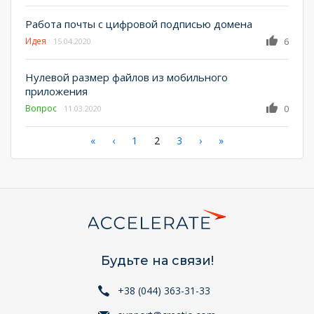
Работа почты с цифровой подписью домена
Идея
6
15.04.2020
Нулевой размер файлов из мобильного
приложения
Вопрос
0
11.03.2020
Нумерация
Первая
«
←
‹
Страница
1
Текущая
2
Страница
3
Следующая
›
Последняя
»
страница
страница
страница
страница
страниц
Будьте на связи!
+38 (044) 363-31-33