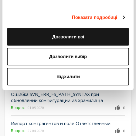
Вопрос
0
27.05.2020
Показати подробиці
Ведение только части справочников
Вопрос
2
12.05.2020
Дозволити всі
Усовершенствовать мастер бизнес правил
Идея
11
01.05.2020
Дозволити вибір
Оповещение пользователей о технических
работах в системе
Відхилити
Вопрос
2
01.05.2020
Ошибка SVN_ERR_FS_PATH_SYNTAX при
обновлении конфигурации из хранилища
Вопрос
0
01.05.2020
Импорт контрагентов и поле Ответственный
Вопрос
0
27.04.2020