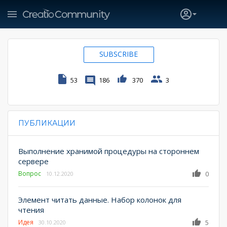
SUBSCRIBE
53
186
370
3
ПУБЛИКАЦИИ
PRIMARY TABS
Выполнение хранимой процедуры на стороннем
сервере
Вопрос
0
10.12.2020
Элемент читать данные. Набор колонок для
чтения
Идея
5
30.10.2020