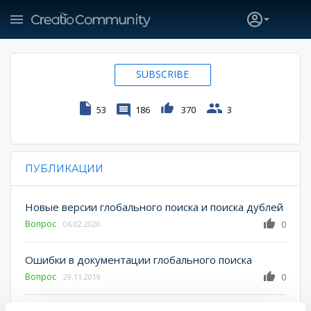
SUBSCRIBE
53
186
370
3
ПУБЛИКАЦИИ
PRIMARY TABS
Новые версии глобального поиска и поиска дублей
Вопрос
0
06.02.2020
Ошибки в документации глобального поиска
Вопрос
0
29.11.2019