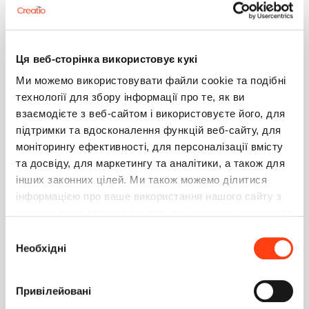
Процесс вызывает сам себя
Вопрос
0
29.10.2019
График подсчет записей не по ключевому полю
Ця веб-сторінка використовує кукі
Вопрос
0
05.09.2019
Ми можемо використовувати файли cookie та подібні
технології для збору інформації про те, як ви
Наполнение среды разработки данными из
взаємодієте з веб-сайтом і використовуєте його, для
промышленной среды
підтримки та вдосконалення функцій веб-сайту, для
Вопрос
0
02.09.2019
моніторингу ефективності, для персоналізації вмісту
та досвіду, для маркетингу та аналітики, а також для
Права на обращения
інших законних цілей. Ми також можемо ділитися
Вопрос
0
28.08.2019
інформацією про ваше використання нашого сайту з
нашими партнерами в соціальних мережах, рекламі та
Проблема с веб сервисом
аналітиці, які можуть поєднувати її з іншою
Вибір
Вопрос
3
25.03.2019
інформацією, яку ви їм надали або яку вони зібрали
Необхідні
згоди
під час використання вами їхніх послуг. Детальніше
Feature Toggle Администрирование доступа
на вкладці «Про програму».
Привілейовані
Вопрос
1
28.02.2019