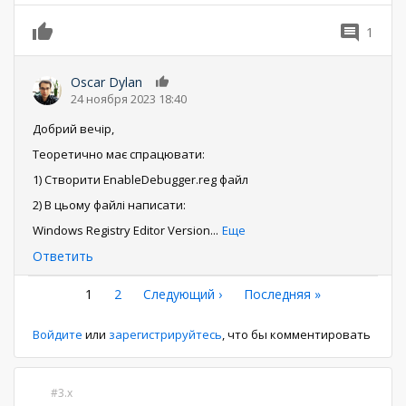
1
0
Oscar Dylan
0
24 ноября 2023 18:40
Добрий вечір,
Теоретично має спрацювати:
1) Створити EnableDebugger.reg файл
2) В цьому файлі написати:
Windows Registry Editor Version
...
Еще
Ответить
Нумерация
Текущая
1
Страница
2
Следующая
Следующий ›
Последняя
Последняя »
страница
страница
страница
страниц
Войдите
или
зарегистрируйтесь
, что бы комментировать
3.x