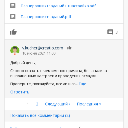
Планировщик+заданий+-+настройка.pdf
Планировщик+заданий.pdf
3
0
v.kucher@creatio.com
0
10 июня 2021 11:00
Добрый день,
Сложно сказать в чем именно причина, без анализа
выполненных настроек и проведения отладки.
Проверьте, пожалуйста, все ли шаг
...
Еще
Ответить
Нумерация
Текущая
1
Страница
2
Следующая
Следующий ›
Последняя
Последняя »
страница
страница
страница
страниц
Показать все комментарии (2)