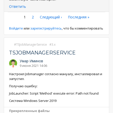
Ответить
Нумерация
Текущая
1
Страница
2
Следующая
Следующий ›
Последняя
Последняя »
страница
страница
страница
страниц
Войдите
или
зарегистрируйтесь
, что бы комментировать
TSJobManagerService
3.x
TSJOBMANAGERSERVICE
Умар Иминов
9 июня 2021 14:06
Настроил Jobmanager согласно мануалу, инсталлировал и
запустил.
Получаю ошибку:
JobLauncher: Script 'Method' execute error: Path not found
Система Windows Server 2019
Прикрепленные файлы