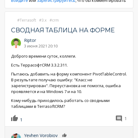
Войдите
или
зарегистрируйтесь
, что бы комментировать
Terrasoft
3.x
crm
СВОДНАЯ ТАБЛИЦА НА ФОРМЕ
Riptor
3 июня 2021 20:10
Доброго времени суток, коллеги.
Есть ТеррасофтCRM 3.3.2.311.
Пытаюсь добавить на форму компонент PivotTableControl.
В результате получаю ошибку: "Класс не
зарегистрирован". Переустановка не помогла, ошибка
проявляется и на Windows 7 и на 10.
Кому-нибудь приходилось работать со сводными
таблицами в TerrasoftCRM?
1
1
Yevhen Vorobiov
0