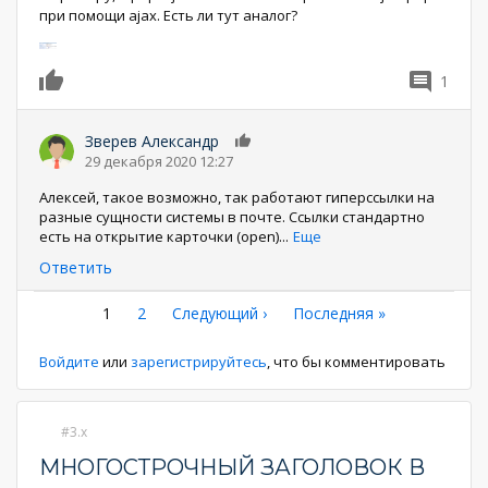
при помощи ajax. Есть ли тут аналог?
1
0
Зверев Александр
0
29 декабря 2020 12:27
Алексей, такое возможно, так работают гиперссылки на
разные сущности системы в почте. Ссылки стандартно
есть на открытие карточки (open)
...
Еще
Ответить
Нумерация
Текущая
1
Страница
2
Следующая
Следующий ›
Последняя
Последняя »
страница
страница
страница
страниц
Войдите
или
зарегистрируйтесь
, что бы комментировать
3.x
МНОГОСТРОЧНЫЙ ЗАГОЛОВОК В