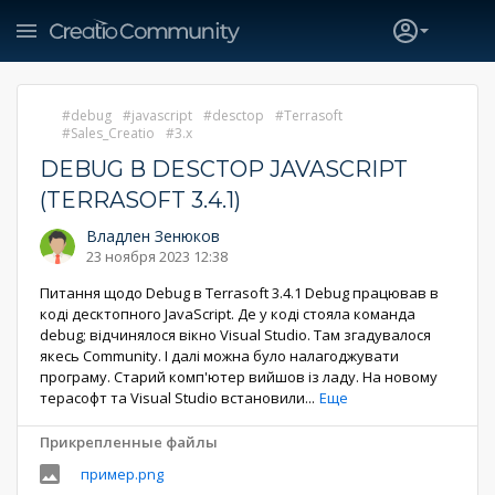
debug
javascript
desctop
Terrasoft
Sales_Creatio
3.x
DEBUG В DESCTOP JAVASCRIPT
(TERRASOFT 3.4.1)
Владлен Зенюков
23 ноября 2023 12:38
Питання щодо Debug в Terrasoft 3.4.1 Debug працював в
коді десктопного JavaScript. Де у коді стояла команда
debug; відчинялося вікно Visual Studio. Там згадувалося
якесь Community. І далі можна було налагоджувати
програму. Старий комп'ютер вийшов із ладу. На новому
терасофт та Visual Studio встановили
...
Еще
Прикрепленные файлы
пример.png