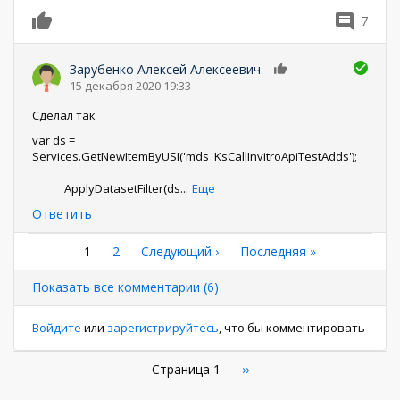
7
0
Зарубенко Алексей Алексеевич
0
15 декабря 2020 19:33
Сделал так
var ds =
Services.GetNewItemByUSI('mds_KsCallInvitroApiTestAdds');
ApplyDatasetFilter(ds
...
Еще
Ответить
Нумерация
Текущая
1
Страница
2
Следующая
Следующий ›
Последняя
Последняя »
страница
страница
страница
страниц
Показать все комментарии (6)
Войдите
или
зарегистрируйтесь
, что бы комментировать
Нумерация
Страница 1
Следующая
››
страница
страниц