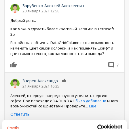
Зарубенко Алексей Алексеевич
20 января 2021 12:58
Добрый день.
Как можно сделать более красивый DataGrid в Terrasoft
3.x
В свойствах объекта DataGridСolumn есть возможность
изменить цвет самой колонки, а как поменять шрифт и
цвет самого текста, как заглавного, так и вывода?
7
0
Зверев Александр
0
21 января 2021 16:35
Алексей, в первую очередь нужно уточнить версию
софта. При переходе с 3.4.0 на 3.4.1
было добавлено
много
возможностей со шрифтами. Проверьте
...
Еще
Ответить
Нумерация
Текущая
1
Страница
2
Следующая
Следующий ›
Последняя
Последняя »