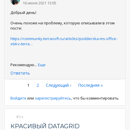
16 июня 2021 13:05
Добрый день!
Очень похоже на проблему, которую описывали в этом
посте:
https://community.terrasoft.ru/articles/podderzka-ms-office-
x64-v-terra…
Рекомендую
...
Еще
Ответить
Нумерация
Текущая
1
Страница
2
Следующая
Следующий ›
Последняя
Последняя »
страница
страница
страница
страниц
Войдите
или
зарегистрируйтесь
, что бы комментировать
3.x
КРАСИВЫЙ DATAGRID