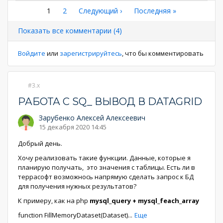
Нумерация
Текущая
1
Страница
2
Следующая
Следующий ›
Последняя
Последняя »
страница
страница
страница
страниц
Показать все комментарии (4)
Войдите
или
зарегистрируйтесь
, что бы комментировать
3.x
РАБОТА С SQ_ ВЫВОД В DATAGRID
Зарубенко Алексей Алексеевич
15 декабря 2020 14:45
Добрый день.
Хочу реализовать такие функции. Данные, которые я
планирую получать, это значения с таблицы. Есть ли в
террасофт возможнось напрямую сделать запрос к БД
для получения нужных результатов?
К примеру, как на php
mysql_query + mysql_feach_array
function FillMemoryDataset(Dataset)
...
Еще