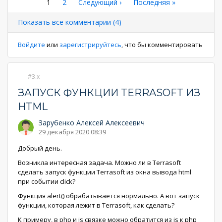
Нумерация
Текущая
1
Страница
2
Следующая
Следующий ›
Последняя
Последняя »
страница
страница
страница
страниц
Показать все комментарии (4)
Войдите
или
зарегистрируйтесь
, что бы комментировать
3.x
ЗАПУСК ФУНКЦИИ TERRASOFT ИЗ
HTML
Зарубенко Алексей Алексеевич
29 декабря 2020 08:39
Добрый день.
Возникла интересная задача. Можно ли в Terrasoft
сделать запуск функции Terrasoft из окна вывода html
при событии click?
Функция alert() обрабатывается нормально. А вот запуск
функции, которая лежит в Terrasoft, как сделать?
К примеру, в php и js связке можно обратится из js к php