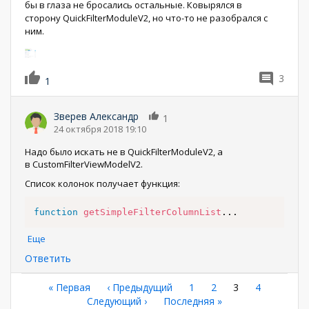
бы в глаза не бросались остальные. Ковырялся в
сторону QuickFilterModuleV2, но что-то не разобрался с
ним.
3
1
Зверев Александр
1
24 октября 2018 19:10
Надо было искать не в QuickFilterModuleV2, а
в CustomFilterViewModelV2.
Список колонок получает функция:
function
getSimpleFilterColumnList
...
Еще
Ответить
Нумерация
Первая
« Первая
←
‹ Предыдущий
Страница
1
Страница
2
Текущая
3
Страница
4
страница
Следующая
Следующий ›
Последняя
Последняя »
страница