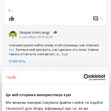
1
0
Зверев Александр
0
5 сентября 2018 16:30
Сначала нужно найти схему этой страницы, как описано
тут
. Затем в ней смотреть, как сделано это поле. У меня
такого отчёта по счетам нет, а
...
Еще
Ответить
Нумерация
Первая
« Первая
←
‹ Предыдущий
Страница
1
Страница
2
Текущая
3
Страница
4
страница
Следующая
Следующий ›
Последняя
Последняя »
страница
страниц
страница
страница
Войдите
или
зарегистрируйтесь
, что бы комментировать
Ця веб-сторінка використовує кукі
Ми можемо використовувати файли cookie та подібні
Date
Filter
фильтр
7.12
sales
технології для збору інформації про те, як ви