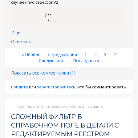
случае) InvoiceSectionV2
			/**

			 *
...
Еще
Ответить
Нумерация
Первая
« Первая
←
‹ Предыдущий
Страница
1
Страница
2
Текущая
3
Страница
4
страница
Следующая
Следующий ›
Последняя
Последняя »
страница
страниц
страница
страница
Показать все комментарии (1)
Войдите
или
зарегистрируйтесь
, что бы комментировать
деталь с редактируемым реестром
фильтр
СЛОЖНЫЙ ФИЛЬТР В
СПРАВОЧНОМ ПОЛЕ В ДЕТАЛИ С
РЕДАКТИРУЕМЫМ РЕЕСТРОМ