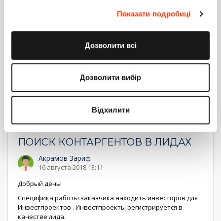
Ответить
Показати подробиці
Нумерация
Первая
« Первая
←
‹ Предыдущий
Страница
1
Страница
2
Текущая
3
Страница
4
страница
Следующая
Следующий ›
Последняя
Последняя »
страница
Дозволити всі
страниц
страница
страница
Показать все комментарии (5)
Дозволити вибір
Войдите
или
зарегистрируйтесь
, что бы комментировать
Відхилити
разработка лиды
лиды
поиск
фильтр
7.12
sales_team
ПОИСК КОНТАРГЕНТОВ В ЛИДАХ
Акрамов Зариф
16 августа 2018 13:11
Добрый день!
Специфика работы заказчика находить инвесторов для
Инвестпроектов . Инвестпроекты регистрируется в
качестве лида.