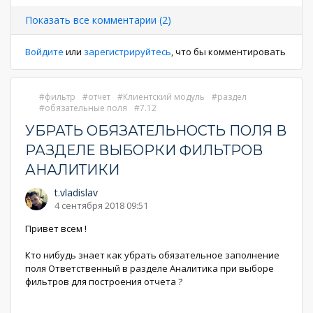
страниц
страница
страница
Показать все комментарии (2)
Войдите
или
зарегистрируйтесь
, что бы комментировать
фильтр
отчет
Клиентский модуль
раздел
обязательные поля
7.12
УБРАТЬ ОБЯЗАТЕЛЬНОСТЬ ПОЛЯ В
РАЗДЕЛЕ ВЫБОРКИ ФИЛЬТРОВ
АНАЛИТИКИ
t.vladislav
4 сентября 2018 09:51
Привет всем !
Кто нибудь знает как убрать обязательное заполнение
поля Ответственный в разделе Аналитика при выборе
фильтров для построения отчета ?