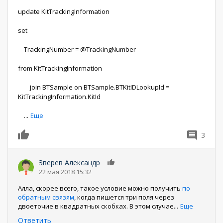
update KitTrackingInformation
set
TrackingNumber = @TrackingNumber
from KitTrackingInformation
join BTSample on BTSample.BTKitIDLookupId =
KitTrackingInformation.KitId
...
Еще
3
0
Зверев Александр
0
22 мая 2018 15:32
Алла, скорее всего, такое условие можно получить
по
обратным связям
, когда пишется три поля через
двоеточие в квадратных скобках. В этом случае
...
Еще
Ответить