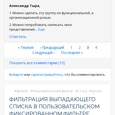
Александр Тыра,
1. Можно сделать эту группу не функциональной, а
организационной ролью.
2. Можно попробовать написать свое
представление
...
Еще
Ответить
Нумерация
Первая
« Первая
←
‹ Предыдущий
Страница
1
Страница
2
Текущая
3
Страница
4
страница
Следующая
Следующий ›
Последняя
Последняя »
страница
страниц
страница
страница
Показать все комментарии (13)
Войдите
или
зарегистрируйтесь
, что бы комментировать
фильтр
Пользовательский фильтр
7.14_()
service
ФИЛЬТРАЦИЯ ВЫПАДАЮЩЕГО
СПИСКА В ПОЛЬЗОВАТЕЛЬСКОМ
ФИКСИРОВАННОМ ФИЛЬТРЕ