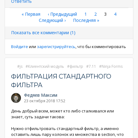
Ответить
Нумерация
Первая
« Первая
←
‹ Предыдущий
Страница
1
Страница
2
Текущая
3
Страница
4
страница
Следующая
Следующий ›
Последняя
Последняя »
страница
страниц
страница
страница
Показать все комментарии (1)
Войдите
или
зарегистрируйтесь
, что бы комментировать
js
Клиентский модуль
фильтр
7.11
Ninja Forms
ФИЛЬТРАЦИЯ СТАНДАРТНОГО
ФИЛЬТРА
Федяев Максим
23 октября 2018 17:52
День добрый всем, может кто либо сталкивался или
знает, суть задачи такова:
Нужно отфильтровать стандартный фильтр, а именно
оставить лишь пару колонок из множества в section, что