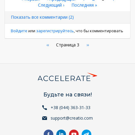
Нумерация
страница
Следующая
Следующий ›
Последняя
Последняя »
страница
страниц
страница
страница
Показать все комментарии (2)
Войдите
или
зарегистрируйтесь
, что бы комментировать
Нумерация
←
‹‹
Страница 3
Следующая
››
страница
страниц
Будьте на связи!
+38 (044) 363-31-33
support@creatio.com