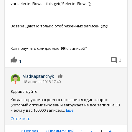
var selectedRows = this.get("SelectedRows");
Возвращают Id только отображенных записей
(29)!
Как получить ожидаемые
99
Id записей?
3
1
VladKapitanchyk
0
18 апреля 2018 17:40
Здравствуйте.
Когда загружается реестр посылается один запрос
(который оптимизирован и загружает не все записи, а 30
– если у вас 100000 записей
...
Еще
Ответить
Первая
« Первая
←
‹ Предыдущий
Страница
1
Страница
2
Текущая
3
Страница
4