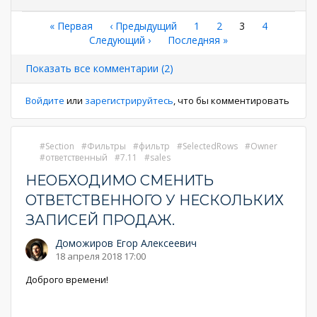
Нумерация
Первая
« Первая
←
‹ Предыдущий
Страница
1
Страница
2
Текущая
3
Страница
4
страница
Следующая
Следующий ›
Последняя
Последняя »
страница
страниц
страница
страница
Показать все комментарии (2)
Войдите
или
зарегистрируйтесь
, что бы комментировать
Section
Фильтры
фильтр
SelectedRows
Owner
ответственный
7.11
sales
НЕОБХОДИМО СМЕНИТЬ
ОТВЕТСТВЕННОГО У НЕСКОЛЬКИХ
ЗАПИСЕЙ ПРОДАЖ.
Доможиров Егор Алексеевич
18 апреля 2018 17:00
Доброго времени!