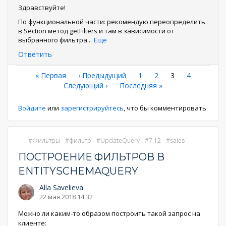
Здравствуйте!
По функциональной части: рекомендую переопределить
в Section метод getFilters и там в зависимости от
выбранного фильтра
...
Еще
Ответить
Нумерация
Первая
« Первая
←
‹ Предыдущий
Страница
1
Страница
2
Текущая
3
Страница
4
страница
Следующая
Следующий ›
Последняя
Последняя »
страница
страниц
страница
страница
Войдите
или
зарегистрируйтесь
, что бы комментировать
Фильтры
фильтр
UpdateQuery
7.12
sales
ПОСТРОЕНИЕ ФИЛЬТРОВ В
ENTITYSCHEMAQUERY
Alla Savelieva
22 мая 2018 14:32
Можно ли каким-то образом построить такой запрос на
клиенте: