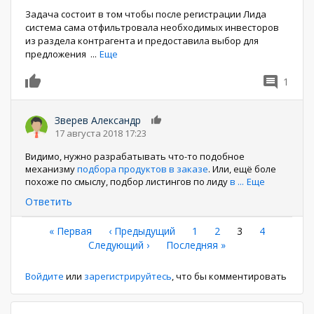
Задача состоит в том чтобы после регистрации Лида
система сама отфильтровала необходимых инвесторов
из раздела контрагента и предоставила выбор для
предложения
...
Еще
1
0
Зверев Александр
0
17 августа 2018 17:23
Видимо, нужно разрабатывать что-то подобное
механизму
подбора продуктов в заказе
. Или, ещё боле
похоже по смыслу, подбор листингов по лиду
в
...
Еще
Ответить
Нумерация
Первая
« Первая
←
‹ Предыдущий
Страница
1
Страница
2
Текущая
3
Страница
4
страница
Следующая
Следующий ›
Последняя
Последняя »
страница
страниц
страница
страница
Войдите
или
зарегистрируйтесь
, что бы комментировать