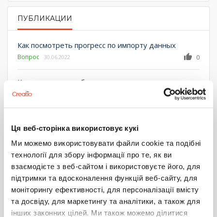
ПУБЛИКАЦИИ
PRIMARY TABS
Как посмотреть прогресс по импорту данных
Вопрос
0
30.06.2022
Как создать кликабельную ссылку
Вопрос
0
03.05.2022
Как устроено отношение Орг. роли к пользователю
в БД?
Ця веб-сторінка використовує кукі
Вопрос
0
15.03.2022
Ми можемо використовувати файли cookie та подібні
технології для збору інформації про те, як ви
Как настроить доступ по колонкам в мобильном
взаємодієте з веб-сайтом і використовуєте його, для
приложении
підтримки та вдосконалення функцій веб-сайту, для
Вопрос
0
24.02.2022
моніторингу ефективності, для персоналізації вмісту
та досвіду, для маркетингу та аналітики, а також для
Как в БП получить коллекцию записей в
інших законних цілей. Ми також можемо ділитися