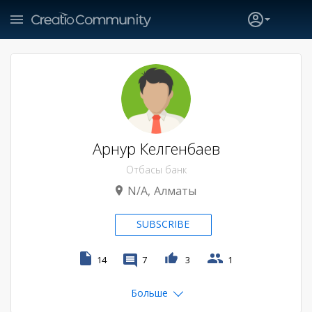
Арнур Келгенбаев
Отбасы банк
N/A
Алматы
SUBSCRIBE
14
7
3
1
Больше