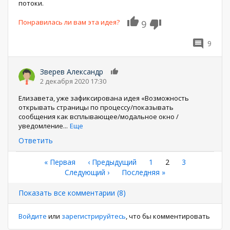
потоки.
Понравилась ли вам эта идея?
9
9
Зверев Александр
0
2 декабря 2020 17:30
Елизавета, уже зафиксирована идея «Возможность
открывать страницы по процессу/показывать
сообщения как всплывающее/модальное окно /
уведомление
...
Еще
Ответить
Нумерация
Первая
« Первая
←
‹ Предыдущий
Страница
1
Текущая
2
Страница
3
страница
Следующая
Следующий ›
Последняя
Последняя »
страница
страниц
страница
страница
Показать все комментарии (8)
Войдите
или
зарегистрируйтесь
, что бы комментировать