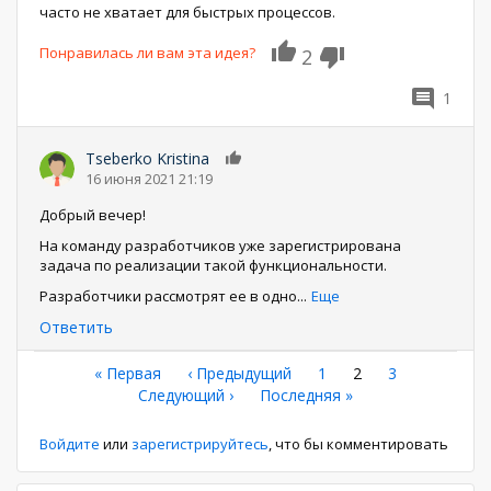
часто не хватает для быстрых процессов.
Понравилась ли вам эта идея?
2
1
Tseberko Kristina
0
16 июня 2021 21:19
Добрый вечер!
На команду разработчиков уже зарегистрирована
задача по реализации такой функциональности.
Разработчики рассмотрят ее в одно
...
Еще
Ответить
Нумерация
Первая
« Первая
←
‹ Предыдущий
Страница
1
Текущая
2
Страница
3
страница
Следующая
Следующий ›
Последняя
Последняя »
страница
страниц
страница
страница
Войдите
или
зарегистрируйтесь
, что бы комментировать