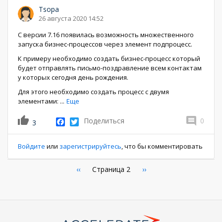
Tsopa
26 августа 2020 14:52
С версии 7.16 появилась возможность множественного
запуска бизнес-процессов через элемент подпроцесс.
К примеру необходимо создать бизнес-процесс который
будет отправлять письмо-поздравление всем контактам
у которых сегодня день рождения.
Для этого необходимо создать процесс с двумя
элементами:
...
Еще
Facebook
Twitter
Поделиться
0
3
Войдите
или
зарегистрируйтесь
, что бы комментировать
Нумерация
←
‹‹
Страница 2
Следующая
››
страница
страниц