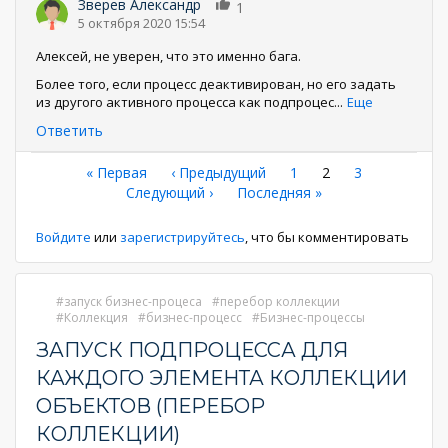
Зверев Александр
1
5 октября 2020 15:54
Алексей, не уверен, что это именно бага.
Более того, если процесс деактивирован, но его задать
из другого активного процесса как подпроцес
...
Еще
Ответить
Нумерация
Первая
« Первая
←
‹ Предыдущий
Страница
1
Текущая
2
Страница
3
страница
Следующая
Следующий ›
Последняя
Последняя »
страница
страниц
страница
страница
Войдите
или
зарегистрируйтесь
, что бы комментировать
запуск бизнес-процеса
перебор коллекции
Коллекция
бизнес-процесс
Бизнес-процессы
ЗАПУСК ПОДПРОЦЕССА ДЛЯ
КАЖДОГО ЭЛЕМЕНТА КОЛЛЕКЦИИ
ОБЪЕКТОВ (ПЕРЕБОР
КОЛЛЕКЦИИ)