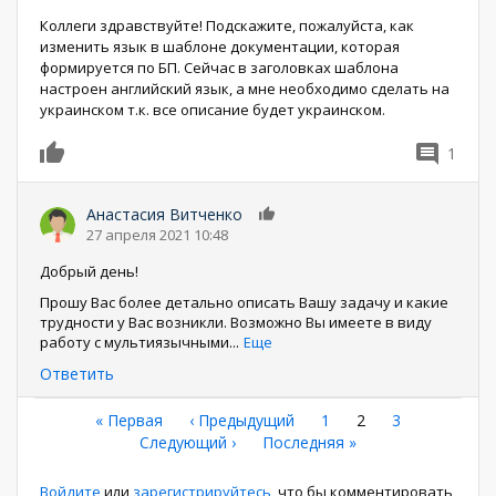
Коллеги здравствуйте! Подскажите, пожалуйста, как
изменить язык в шаблоне документации, которая
формируется по БП. Сейчас в заголовках шаблона
настроен английский язык, а мне необходимо сделать на
украинском т.к. все описание будет украинском.
1
0
Анастасия Витченко
0
27 апреля 2021 10:48
Добрый день!
Прошу Вас более детально описать Вашу задачу и какие
трудности у Вас возникли. Возможно Вы имеете в виду
работу с мультиязычными
...
Еще
Ответить
Нумерация
Первая
« Первая
←
‹ Предыдущий
Страница
1
Текущая
2
Страница
3
страница
Следующая
Следующий ›
Последняя
Последняя »
страница
страниц
страница
страница
Войдите
или
зарегистрируйтесь
, что бы комментировать