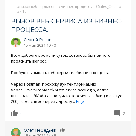
вызов веб-сервисов
Бизнес-процессы
Sales_Creatio
7.17
ВЫЗОВ ВЕБ-СЕРВИСА ИЗ БИЗНЕС-
ПРОЦЕССА.
Сергей Рогов
15 мая 2021 10:40
Всем доброго времени суток, хотелось бы немного
прояснить вопрос.
Пробую вызывать веб-сервис из бизнес-процесса.
Через Postman, прохожу аунтентификацию
через .../ServiceModel/AuthService.svc/Login, далее
вызываю .../0/odata - получаю перечень таблиц и статус
200, то же самое через адресну
...
Еще
2
1
Олег Нефедьев
0
18 мая 2021 14:48