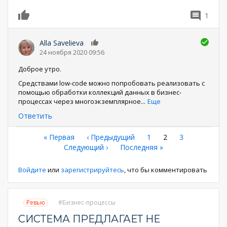
1
0
Alla Savelieva
0
24 ноября 2020 09:56
Доброе утро.
Средствами low-code можно попробовать реализовать с
помощью обработки коллекций данных в бизнес-
процессах через многоэкземплярное
...
Еще
Ответить
Нумерация
Первая
« Первая
←
‹ Предыдущий
Страница
1
Текущая
2
Страница
3
страница
Следующая
Следующий ›
Последняя
Последняя »
страница
страниц
страница
страница
Войдите
или
зарегистрируйтесь
, что бы комментировать
Ревью
Бизнес-процессы
СИСТЕМА ПРЕДЛАГАЕТ НЕ