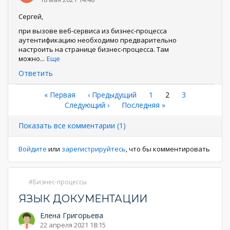
Сергей,
при вызове веб-сервиса из бизнес-процесса
аутентификацию необходимо предварительно
настроить на странице бизнес-процесса. Там
можно
...
Еще
Ответить
Нумерация
Первая
« Первая
←
‹ Предыдущий
Страница
1
Текущая
2
Страница
3
страница
Следующая
Следующий ›
Последняя
Последняя »
страница
страниц
страница
страница
Показать все комментарии (1)
Войдите
или
зарегистрируйтесь
, что бы комментировать
Бизнес-процессы
ЯЗЫК ДОКУМЕНТАЦИИ
Елена Григорьева
22 апреля 2021 18:15