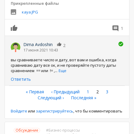
Прикрепленные файлы
кауа.JPG
1
0
Dima Avdoshin
2
17 июня 2021 10:43
вы сравниваете число и дату, вот вам и ошибка, когда
сравниваю дату все ок, и не проверяйте пустоту даты
сравнением == или != ,
...
Еще
Ответить
Нумерация
Первая
« Первая
←
‹ Предыдущий
Страница
1
Текущая
2
Страница
3
страница
Следующая
Следующий ›
Последняя
Последняя »
страница
страниц
страница
страница
Войдите
или
зарегистрируйтесь
, что бы комментировать
Обсуждение
Бизнес-процессы