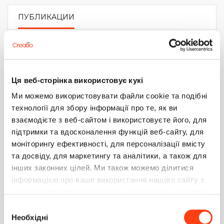
ПУБЛИКАЦИИ
PRIMARY TABS
Автоматизация работы отдела продаж для
компании ТЕХНОТЕСТ
Публикация
2
02.09.2019
Ця веб-сторінка використовує кукі
[Кейс] Автоматизация процессов работы отдела
Ми можемо використовувати файли cookie та подібні
продаж в компании Mikenopa
технології для збору інформації про те, як ви
Публикация
7
17.07.2019
взаємодієте з веб-сайтом і використовуєте його, для
підтримки та вдосконалення функцій веб-сайту, для
[Кейс] Автоматизация процессов работы с
моніторингу ефективності, для персоналізації вмісту
клиентской базой в компании РМ (расходные
та досвіду, для маркетингу та аналітики, а також для
материалы)
інших законних цілей. Ми також можемо ділитися
Публикация
2
27.06.2019
інформацією про ваше використання нашого сайту з
нашими партнерами в соціальних мережах, рекламі та
[Кейс] Автоматизация работы отдела продаж КБ
аналітиці, які можуть поєднувати її з іншою
Вибір
ТехНаб
інформацією, яку ви їм надали або яку вони зібрали
Необхідні
згоди