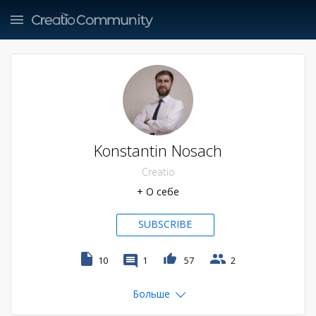
Konstantin Nosach
Creatio
+ О себе
SUBSCRIBE
10
1
57
2
Больше