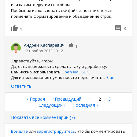
или какимто другим способом.
Пробывал использовать csv файлы, но в них нельзя
применять форматирование и обьеденение строк.
8
1
Андрей Каспаревич
1
12 ноября 2013 19:12
Здравствуйте, Игорь!
Да, есть возможность сделать такую доработку.
Вам нужно использовать
Open XML SDK
.
Для использования нужно просто подключить
...
Еще
Ответить
Нумерация
Первая
« Первая
←
‹ Предыдущий
Страница
1
Текущая
2
Страница
3
страница
Следующая
Следующий ›
Последняя
Последняя »
страница
страниц
страница
страница
Показать все комментарии (7)
Войдите
или
зарегистрируйтесь
, что бы комментировать