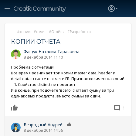
копии
отчет
Отчёты
Разработка
КОПИИ ОТЧЕТА
Фащук Наталия Тарасовна
8 декабря 2014 11:10
Проблема с отчетами!
Все время возникает три копии master data, header и
detail data в счете в отчете FR. Признак количества копий
= 1. Свойство distinct не помогает.
И в конце, при подсчете 'всего' считает сумму за три
одинаковых продукта, вместо суммы за один.
1
0
Безродный Андрей
0
8 декабря 2014 14:56