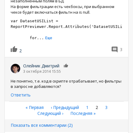
незаполненным полям в БД.
На форме фильтрации есть чекбоксы, при выбранном
чексе будет включаться фильтн на is null.
var DatasetUSIList =
ReportPreviewer.Report.Attributes('DatasetUSIList')
for
...
Еще
3
2
Олейник Дмитрий
0
3 октября 2014 15:55
Не понятно, т.е. код в скрипте отрабатывает, но фильтры
в запрос не добавляются?
Ответить
Нумерация
Первая
« Первая
←
‹ Предыдущий
Страница
1
Текущая
2
Страница
3
страница
Следующая
Следующий ›
Последняя
Последняя »
страница
страниц
страница
страница
Показать все комментарии (2)