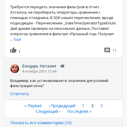
Требуется передать значения фильтров в отчет.
Хотелось не перебирать операторы сравнения с
помощью отладчика. В SDK нашел перечисление, вроде
подходящее - Перечисление _DateTimeOperatorTypeEnum.
Дай думаю проверю на нескольких данных. Поставил
оператор сравнения в фильтре «Прошлый год». Получил
...
Еще
11
1
Бондарь Наталия
0
4 ноября 2013 12:44
Владимир, как устанавливаете значения для условий
фильтрации окна?
Ответить
Нумерация
Первая
« Первая
←
‹ Предыдущий
Страница
1
Текущая
2
Страница
3
страница
Следующая
Следующий ›
Последняя
Последняя »
страница
страниц
страница
страница
Показать все комментарии (10)