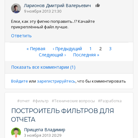
Ларионов Дмитрий Валерьевич
0
9 ноября 2013 21:30
Ёлки, как эту фигню поправить..!? Качайте
прикреплённый файл лучше.
Ответить
Нумерация
Первая
« Первая
←
‹ Предыдущий
Страница
1
Текущая
2
Страница
3
страница
Следующая
Следующий ›
Последняя
Последняя »
страница
страниц
страница
страница
Показать все комментарии (1)
Войдите
или
зарегистрируйтесь
, что бы комментировать
отчет
фильтр
Технические вопросы
Разработка
ПОСТРОИТЕЛЬ ФИЛЬТРОВ ДЛЯ
ОТЧЕТА
Прищепа Владимир
3 ноября 2013 20:29