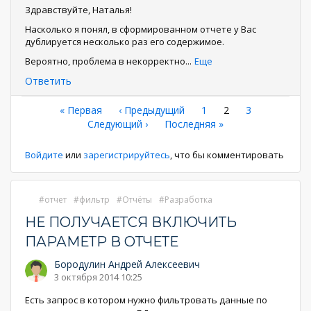
Здравствуйте, Наталья!
Насколько я понял, в сформированном отчете у Вас
дублируется несколько раз его содержимое.
Вероятно, проблема в некорректно
...
Еще
Ответить
Нумерация
Первая
« Первая
←
‹ Предыдущий
Страница
1
Текущая
2
Страница
3
страница
Следующая
Следующий ›
Последняя
Последняя »
страница
страниц
страница
страница
Войдите
или
зарегистрируйтесь
, что бы комментировать
отчет
фильтр
Отчёты
Разработка
НЕ ПОЛУЧАЕТСЯ ВКЛЮЧИТЬ
ПАРАМЕТР В ОТЧЕТЕ
Бородулин Андрей Алексеевич
3 октября 2014 10:25
Есть запрос в котором нужно фильтровать данные по