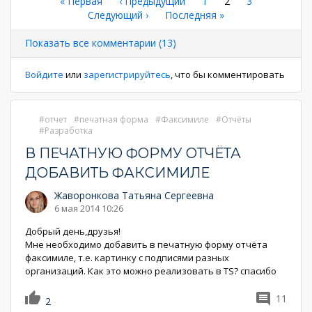
Нумерация
Первая
« Первая
←
‹ Предыдущий
Страница
1
Текущая
2
Страница
3
страница
Следующая
Следующий ›
Последняя
Последняя »
страница
страниц
страница
страница
Показать все комментарии (13)
Войдите
или
зарегистрируйтесь
, что бы комментировать
отчет
печатная форма
Факсимиле
Отчёты
Разработка
В ПЕЧАТНУЮ ФОРМУ ОТЧЁТА
ДОБАВИТЬ ФАКСИМИЛЕ
Жаворонкова Татьяна Сергеевна
6 мая 2014 10:26
Добрый день,друзья!
Мне необходимо добавить в печатную форму отчёта
факсимиле, т.е. картинку с подписями разных
организаций. Как это можно реализовать в TS? спасибо
11
2