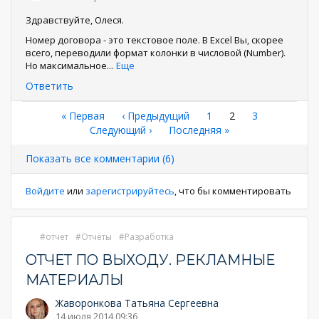
Здравствуйте, Олеся.
Номер договора - это текстовое поле. В Excel Вы, скорее
всего, переводили формат колонки в числовой (Number).
Но максимальное
...
Еще
Ответить
Нумерация
Первая
« Первая
←
‹ Предыдущий
Страница
1
Текущая
2
Страница
3
страница
Следующая
Следующий ›
Последняя
Последняя »
страница
страниц
страница
страница
Показать все комментарии (6)
Войдите
или
зарегистрируйтесь
, что бы комментировать
отчет
Отчёты
Разработка
ОТЧЕТ ПО ВЫХОДУ. РЕКЛАМНЫЕ
МАТЕРИАЛЫ
Жаворонкова Татьяна Сергеевна
14 июля 2014 09:36