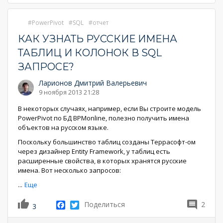
PowerPivot
SQL
отчет
КАК УЗНАТЬ РУССКИЕ ИМЕНА
ТАБЛИЦ И КОЛОНОК В SQL
ЗАПРОСЕ?
Ларионов Дмитрий Валерьевич
9 ноября 2013 21:28
В некоторых случаях, например, если Вы строите модель
PowerPivot по БД BPMonline, полезно получить имена
объектов на русском языке.
Поскольку большинство таблиц созданы Террасофт-ом
через дизайнер Entity Framework, у таблиц есть
расширенные свойства, в которых хранятся русские
имена. Вот несколько запросов:
...
Еще
Facebook
Twitter
Поделиться
2
3