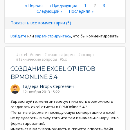
Нумерация
Первая
« Первая
←
‹ Предыдущий
Страница
1
Текущая
2
Страница
3
страница
Следующая
Следующий ›
Последняя
Последняя »
страница
страниц
страница
страница
Показать все комментарии (5)
Войдите
или
зарегистрируйтесь
, что бы комментировать
excel
отчет
печатная форма
экспорт
Технические вопросы
5.x
СОЗДАНИЕ EXCEL ОТЧЕТОВ
BPMONLINE 5.4
Гадзера Игорь Сергеевич
12 ноября 2013 15:22
Здравствуйте, меня интересует или есть возможность
создавать excel отчеты в BPMOnline 5.4 ?
(Печатные формы и последующую конвертацию в excel
не предлагать, в силу того что там изначально нарушено
форматирование).
Имееться в виду возможность в скрипте описать файл