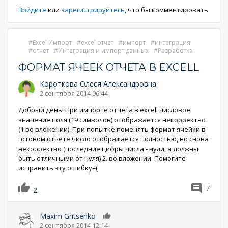
Войдите
или
зарегистрируйтесь
, что бы комментировать
Excel Импорт
excel отчет
импорт
интеграция
отчет
Интеграция и импорт данных
Разработка
ФОРМАТ ЯЧЕЕК ОТЧЕТА В EXCELL
Короткова Олеся Александровна
2 сентября 2014 06:44
Добрый день! При импорте отчета в excell числовое
значение поля (19 символов) отображается некорректно
(1 во вложении). При попытке поменять формат ячейки в
готовом отчете число отображается полностью, но снова
некорректно (последние цифры числа - нули, а должны
быть отличными от нуля) 2. во вложении. Помогите
исправить эту ошибку=(
7
2
Maxim Gritsenko
0
2 сентября 2014 12:14