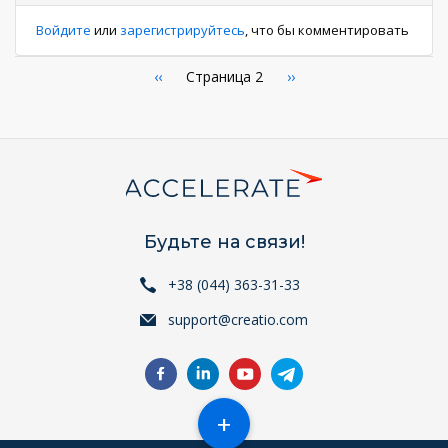
Войдите
или
зарегистрируйтесь
, что бы комментировать
Нумерация
←
‹‹
Страница 2
Следующая
››
страница
страниц
Будьте на связи!
+38 (044) 363-31-33
support@creatio.com
+