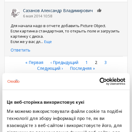
Сазанов Александр Владимирович
0
6 мая 2014 10:58
Для начала надо в отчете добавить Picture Object.
Если картинка стандартная, то открыть поле и загрузить
картинку с диска.
Если же у вас дл
...
Еще
Ответить
Нумерация
Первая
« Первая
←
‹ Предыдущий
Страница
1
Текущая
2
Страница
3
страница
Следующая
Следующий ›
Последняя
Последняя »
страница
страниц
страница
страница
Показать все комментарии (10)
Войдите
или
зарегистрируйтесь
, что бы комментировать
Ця веб-сторінка використовує кукі
Ми можемо використовувати файли cookie та подібні
FastReport
отчет
Отчёты
Разработка
технології для збору інформації про те, як ви
ИНТЕРАКТИВНОСТЬ В ОТЧЕТЕ
взаємодієте з веб-сайтом і використовуєте його, для
FASTREPORT