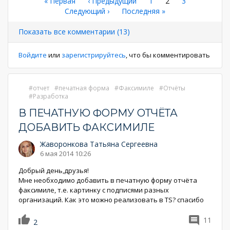
Нумерация
Первая
« Первая
←
‹ Предыдущий
Страница
1
Текущая
2
Страница
3
страница
Следующая
Следующий ›
Последняя
Последняя »
страница
страниц
страница
страница
Показать все комментарии (13)
Войдите
или
зарегистрируйтесь
, что бы комментировать
отчет
печатная форма
Факсимиле
Отчёты
Разработка
В ПЕЧАТНУЮ ФОРМУ ОТЧЁТА
ДОБАВИТЬ ФАКСИМИЛЕ
Жаворонкова Татьяна Сергеевна
6 мая 2014 10:26
Добрый день,друзья!
Мне необходимо добавить в печатную форму отчёта
факсимиле, т.е. картинку с подписями разных
организаций. Как это можно реализовать в TS? спасибо
11
2