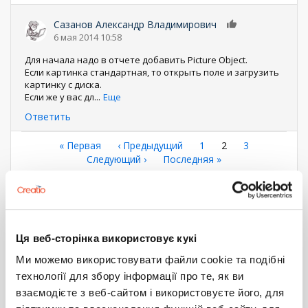
Сазанов Александр Владимирович
0
6 мая 2014 10:58
Для начала надо в отчете добавить Picture Object.
Если картинка стандартная, то открыть поле и загрузить
картинку с диска.
Если же у вас дл
...
Еще
Ответить
Нумерация
Первая
« Первая
←
‹ Предыдущий
Страница
1
Текущая
2
Страница
3
страница
Следующая
Следующий ›
Последняя
Последняя »
страница
страниц
страница
страница
Показать все комментарии (10)
Войдите
или
зарегистрируйтесь
, что бы комментировать
Ця веб-сторінка використовує кукі
Ми можемо використовувати файли cookie та подібні
FastReport
отчет
Отчёты
Разработка
технології для збору інформації про те, як ви
ИНТЕРАКТИВНОСТЬ В ОТЧЕТЕ
взаємодієте з веб-сайтом і використовуєте його, для
FASTREPORT