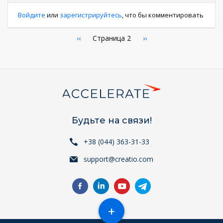
Войдите
или
зарегистрируйтесь
, что бы комментировать
Нумерация
←
‹‹
Страница 2
Следующая
››
страница
страниц
Будьте на связи!
+38 (044) 363-31-33
support@creatio.com
+