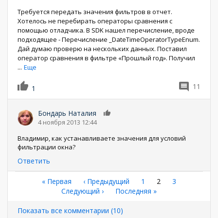
Требуется передать значения фильтров в отчет.
Хотелось не перебирать операторы сравнения с
помощью отладчика. В SDK нашел перечисление, вроде
подходящее - Перечисление _DateTimeOperatorTypeEnum.
Дай думаю проверю на нескольких данных. Поставил
оператор сравнения в фильтре «Прошлый год». Получил
...
Еще
11
1
Бондарь Наталия
0
4 ноября 2013 12:44
Владимир, как устанавливаете значения для условий
фильтрации окна?
Ответить
Нумерация
Первая
« Первая
←
‹ Предыдущий
Страница
1
Текущая
2
Страница
3
страница
Следующая
Следующий ›
Последняя
Последняя »
страница
страниц
страница
страница
Показать все комментарии (10)