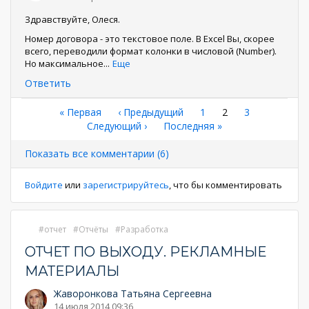
Здравствуйте, Олеся.
Номер договора - это текстовое поле. В Excel Вы, скорее
всего, переводили формат колонки в числовой (Number).
Но максимальное
...
Еще
Ответить
Нумерация
Первая
« Первая
←
‹ Предыдущий
Страница
1
Текущая
2
Страница
3
страница
Следующая
Следующий ›
Последняя
Последняя »
страница
страниц
страница
страница
Показать все комментарии (6)
Войдите
или
зарегистрируйтесь
, что бы комментировать
отчет
Отчёты
Разработка
ОТЧЕТ ПО ВЫХОДУ. РЕКЛАМНЫЕ
МАТЕРИАЛЫ
Жаворонкова Татьяна Сергеевна
14 июля 2014 09:36