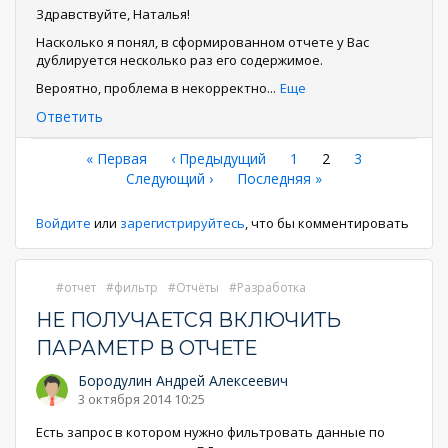
Здравствуйте, Наталья!
Насколько я понял, в сформированном отчете у Вас
дублируется несколько раз его содержимое.
Вероятно, проблема в некорректно
...
Еще
Ответить
Нумерация
Первая
« Первая
←
‹ Предыдущий
Страница
1
Текущая
2
Страница
3
страница
Следующая
Следующий ›
Последняя
Последняя »
страница
страниц
страница
страница
Войдите
или
зарегистрируйтесь
, что бы комментировать
отчет
фильтр
Отчёты
Разработка
НЕ ПОЛУЧАЕТСЯ ВКЛЮЧИТЬ
ПАРАМЕТР В ОТЧЕТЕ
Бородулин Андрей Алексеевич
3 октября 2014 10:25
Есть запрос в котором нужно фильтровать данные по