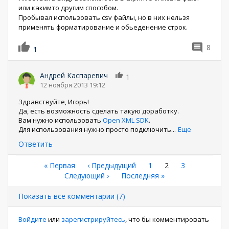
или какимто другим способом.
Пробывал использовать csv файлы, но в них нельзя
применять форматирование и обьеденение строк.
8
1
Андрей Каспаревич
1
12 ноября 2013 19:12
Здравствуйте, Игорь!
Да, есть возможность сделать такую доработку.
Вам нужно использовать
Open XML SDK
.
Для использования нужно просто подключить
...
Еще
Ответить
Нумерация
Первая
« Первая
←
‹ Предыдущий
Страница
1
Текущая
2
Страница
3
страница
Следующая
Следующий ›
Последняя
Последняя »
страница
страниц
страница
страница
Показать все комментарии (7)
Войдите
или
зарегистрируйтесь
, что бы комментировать