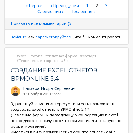
Нумерация
Первая
« Первая
←
‹ Предыдущий
Страница
1
Текущая
2
Страница
3
страница
Следующая
Следующий ›
Последняя
Последняя »
страница
страниц
страница
страница
Показать все комментарии (5)
Войдите
или
зарегистрируйтесь
, что бы комментировать
excel
отчет
печатная форма
экспорт
Технические вопросы
5.x
СОЗДАНИЕ EXCEL ОТЧЕТОВ
BPMONLINE 5.4
Гадзера Игорь Сергеевич
12 ноября 2013 15:22
Здравствуйте, меня интересует или есть возможность
создавать excel отчеты в BPMOnline 5.4 ?
(Печатные формы и последующую конвертацию в excel
не предлагать, в силу того что там изначально нарушено
форматирование).
Имееться в виду возможность в скрипте описать файл