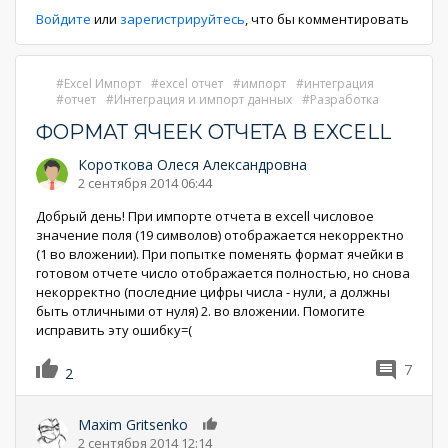
Войдите
или
зарегистрируйтесь
, что бы комментировать
Excel Импорт
excel отчет
импорт
интеграция
отчет
Интеграция и импорт данных
Разработка
ФОРМАТ ЯЧЕЕК ОТЧЕТА В EXCELL
Короткова Олеся Александровна
2 сентября 2014 06:44
Добрый день! При импорте отчета в excell числовое
значение поля (19 символов) отображается некорректно
(1 во вложении). При попытке поменять формат ячейки в
готовом отчете число отображается полностью, но снова
некорректно (последние цифры числа - нули, а должны
быть отличными от нуля) 2. во вложении. Помогите
исправить эту ошибку=(
7
2
Maxim Gritsenko
0
2 сентября 2014 12:14