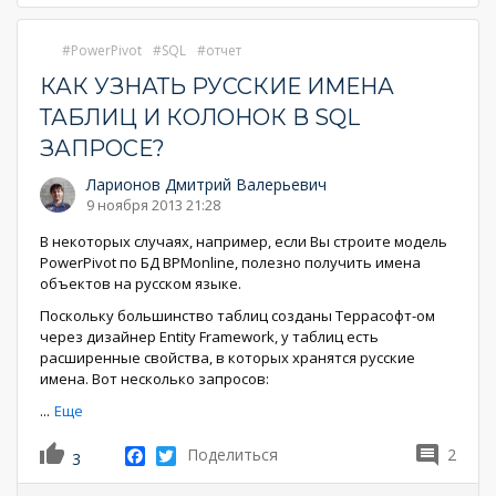
PowerPivot
SQL
отчет
КАК УЗНАТЬ РУССКИЕ ИМЕНА
ТАБЛИЦ И КОЛОНОК В SQL
ЗАПРОСЕ?
Ларионов Дмитрий Валерьевич
9 ноября 2013 21:28
В некоторых случаях, например, если Вы строите модель
PowerPivot по БД BPMonline, полезно получить имена
объектов на русском языке.
Поскольку большинство таблиц созданы Террасофт-ом
через дизайнер Entity Framework, у таблиц есть
расширенные свойства, в которых хранятся русские
имена. Вот несколько запросов:
...
Еще
Facebook
Twitter
Поделиться
2
3