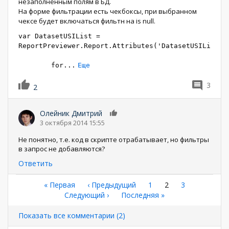
незаполненным полям в БД.
На форме фильтрации есть чекбоксы, при выбранном
чексе будет включаться фильтн на is null.
var DatasetUSIList =
ReportPreviewer.Report.Attributes('DatasetUSIList')
for
...
Еще
3
2
Олейник Дмитрий
0
3 октября 2014 15:55
Не понятно, т.е. код в скрипте отрабатывает, но фильтры
в запрос не добавляются?
Ответить
Нумерация
Первая
« Первая
←
‹ Предыдущий
Страница
1
Текущая
2
Страница
3
страница
Следующая
Следующий ›
Последняя
Последняя »
страница
страниц
страница
страница
Показать все комментарии (2)