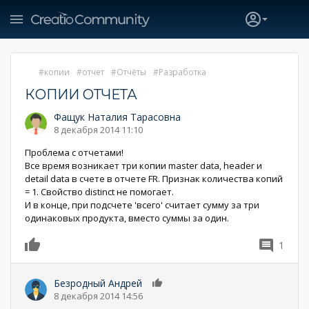
копии
отчет
Отчёты
Разработка
КОПИИ ОТЧЕТА
Фащук Наталия Тарасовна
8 декабря 2014 11:10
Проблема с отчетами!
Все время возникает три копии master data, header и
detail data в счете в отчете FR. Признак количества копий
= 1. Свойство distinct не помогает.
И в конце, при подсчете 'всего' считает сумму за три
одинаковых продукта, вместо суммы за один.
1
0
Безродный Андрей
0
8 декабря 2014 14:56