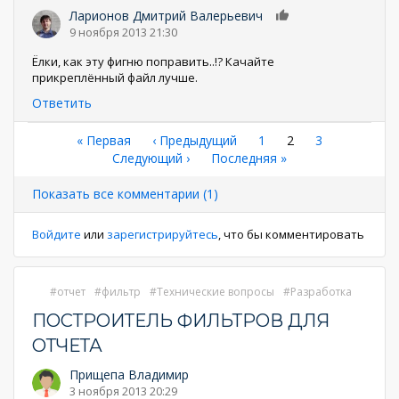
Ларионов Дмитрий Валерьевич
0
9 ноября 2013 21:30
Ёлки, как эту фигню поправить..!? Качайте
прикреплённый файл лучше.
Ответить
Нумерация
Первая
« Первая
←
‹ Предыдущий
Страница
1
Текущая
2
Страница
3
страница
Следующая
Следующий ›
Последняя
Последняя »
страница
страниц
страница
страница
Показать все комментарии (1)
Войдите
или
зарегистрируйтесь
, что бы комментировать
отчет
фильтр
Технические вопросы
Разработка
ПОСТРОИТЕЛЬ ФИЛЬТРОВ ДЛЯ
ОТЧЕТА
Прищепа Владимир
3 ноября 2013 20:29