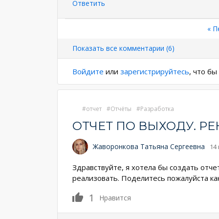
Ответить
Нумерация
Пе
« П
стр
страниц
Показать все комментарии (6)
Войдите
или
зарегистрируйтесь
, что б
отчет
Отчёты
Разработка
ОТЧЕТ ПО ВЫХОДУ. 
Жаворонкова Татьяна Сергеевна
14
Здравствуйте, я хотела бы создать отче
реализовать. Поделитесь пожалуйста ка
1
Нравится