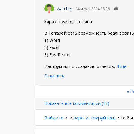
0
watcher
14 июля 2014 16:38
Здравствуйте, Татьяна!
В Terrasoft есть возможность реализовать
1) Word
2) Excel
3) FastReport
Инструкции по созданию отчетов
...
Еще
Ответить
Нумерация
Пе
« П
стр
страниц
Показать все комментарии (13)
Войдите
или
зарегистрируйтесь
, что б