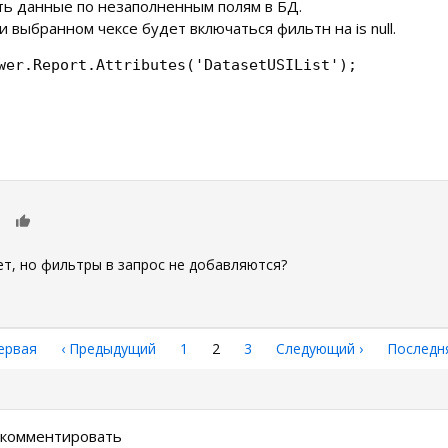
ть данные по незаполненным полям в БД.
 выбранном чексе будет включаться фильтн на is null.
wer.Report.Attributes('DatasetUSIList');
0
5
ает, но фильтры в запрос не добавляются?
рвая
ервая
←
‹ Предыдущий
Страница
1
Текущая
2
Страница
3
Следующая
Следующий ›
Последн
Последн
аница
страница
страница
страниц
ы комментировать