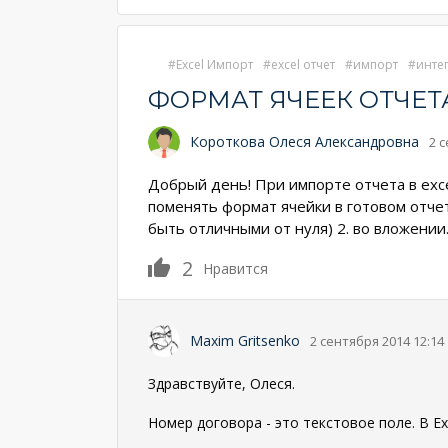
Excel Импорт
excel отчет
импорт
инте
ФОРМАТ ЯЧЕЕК ОТЧЕТА
Короткова Олеся Александровна
2 
Добрый день! При импорте отчета в exce
поменять формат ячейки в готовом отче
быть отличными от нуля) 2. во вложении
2
Нравится
Maxim Gritsenko
2 сентября 2014 12:14
Здравствуйте, Олеся.
Номер договора - это текстовое поле. В E