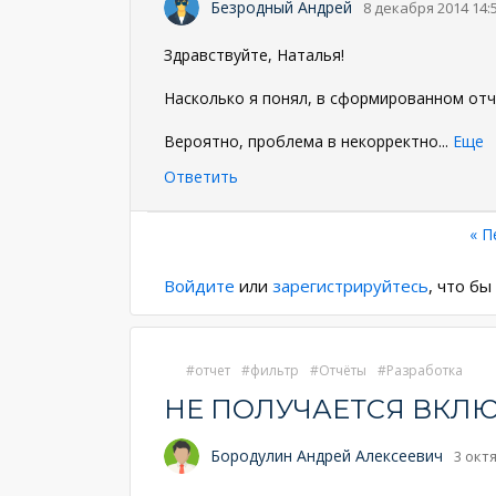
Безродный Андрей
8 декабря 2014 14:
Здравствуйте, Наталья!
Насколько я понял, в сформированном отч
Вероятно, проблема в некорректно
...
Еще
Ответить
Нумерация
Пе
« П
стр
страниц
Войдите
или
зарегистрируйтесь
, что б
отчет
фильтр
Отчёты
Разработка
НЕ ПОЛУЧАЕТСЯ ВКЛЮ
Бородулин Андрей Алексеевич
3 окт