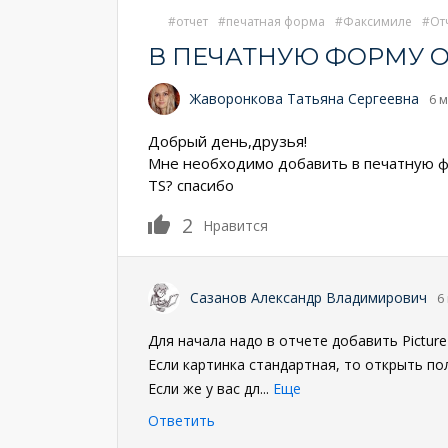
отчет
печатная форма
Факсимиле
От
В ПЕЧАТНУЮ ФОРМУ 
Жаворонкова Татьяна Сергеевна
6 м
Добрый день,друзья!
Мне необходимо добавить в печатную фор
TS? спасибо
2
Нравится
Сазанов Александр Владимирович
6
Для начала надо в отчете добавить Picture 
Если картинка стандартная, то открыть пол
Если же у вас дл
...
Еще
Ответить