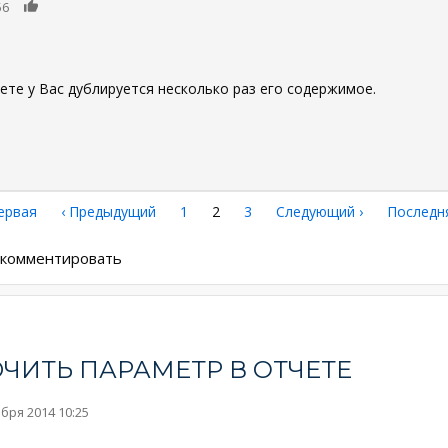
0
56
ете у Вас дублируется несколько раз его содержимое.
рвая
ервая
←
‹ Предыдущий
Страница
1
Текущая
2
Страница
3
Следующая
Следующий ›
Последн
Последн
аница
страница
страница
страниц
ы комментировать
ЧИТЬ ПАРАМЕТР В ОТЧЕТЕ
ября 2014 10:25