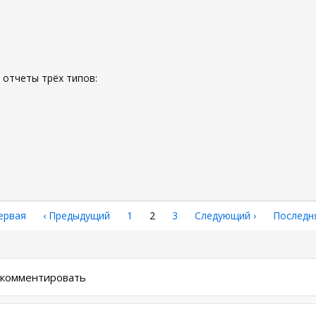
 отчеты трёх типов:
рвая
ервая
←
‹ Предыдущий
Страница
1
Текущая
2
Страница
3
Следующая
Следующий ›
Последн
Последн
аница
страница
страница
страниц
ы комментировать