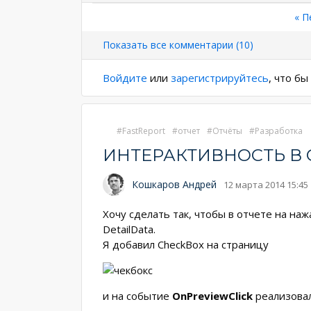
Нумерация
Пе
« П
стр
страниц
Показать все комментарии (10)
Войдите
или
зарегистрируйтесь
, что б
FastReport
отчет
Отчёты
Разработка
ИНТЕРАКТИВНОСТЬ В 
Кошкаров Андрей
12 марта 2014 15:45
Хочу сделать так, чтобы в отчете на на
DetailData.
Я добавил CheckBox на страницу
и на событие
OnPreviewClick
реализова