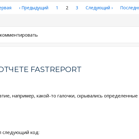
рвая
ервая
←
‹ Предыдущий
Страница
1
Текущая
2
Страница
3
Следующая
Следующий ›
Последн
Последн
аница
страница
страница
страниц
ы комментировать
ОТЧЕТЕ FASTREPORT
жатие, например, какой-то галочки, скрывались определенные 
л следующий код: