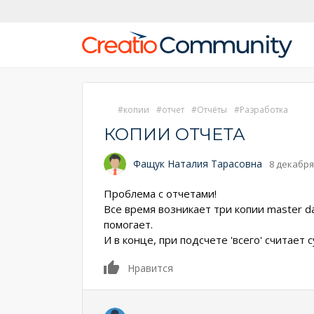
копии
отчет
Отчёты
Разработка
КОПИИ ОТЧЕТА
Фащук Наталия Тарасовна
8 декабря
Проблема с отчетами!
Все время возникает три копии master data
помогает.
И в конце, при подсчете 'всего' считает
0
Нравится