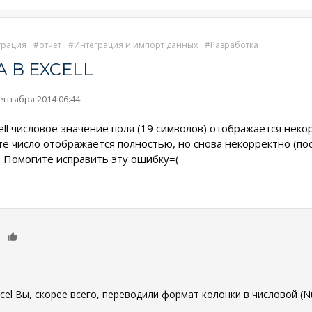
грация
отчет
Интеграция и импорт данных
Разработка
 В EXCELL
сентября 2014 06:44
ll числовое значение поля (19 символов) отображается неко
те число отображается полностью, но снова некорректно (по
. Помогите исправить эту ошибку=(
0
xcel Вы, скорее всего, переводили формат колонки в числовой (