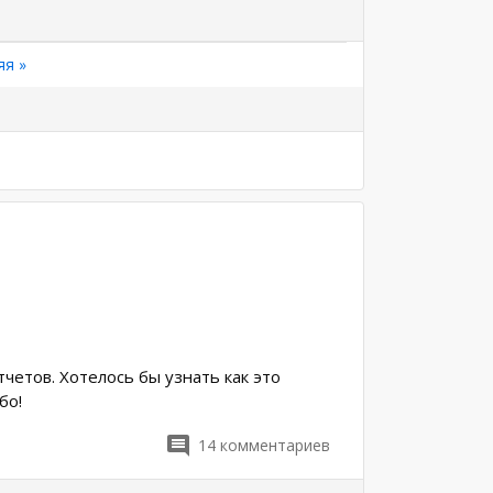
яя
яя »
а
четов. Хотелось бы узнать как это
бо!
14
комментариев