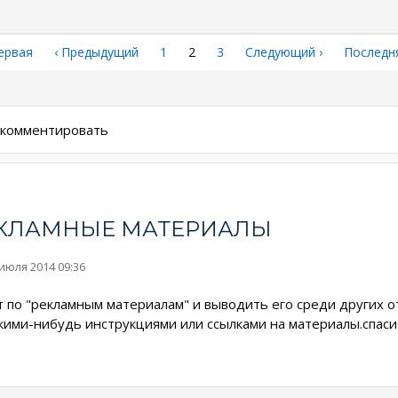
рвая
ервая
←
‹ Предыдущий
Страница
1
Текущая
2
Страница
3
Следующая
Следующий ›
Последн
Последн
аница
страница
страница
страниц
ы комментировать
РЕКЛАМНЫЕ МАТЕРИАЛЫ
 июля 2014 09:36
т по "рекламным материалам" и выводить его среди других от
кими-нибудь инструкциями или ссылками на материалы.спаси