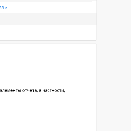
яя
яя »
а
элементы отчета, в частности,