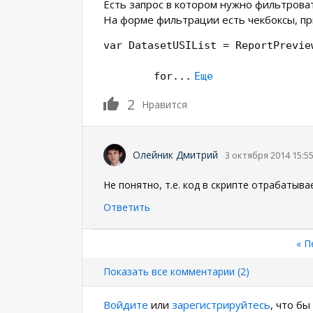
Есть запрос в котором нужно фильтрова
На форме фильтрации есть чекбоксы, при
var DatasetUSIList = ReportPrevie
for
...
Еще
2
Нравится
Олейник Дмитрий
3 октября 2014 15:5
Не понятно, т.е. код в скрипте отрабатыв
Ответить
Нумерация
Пе
« П
стр
страниц
Показать все комментарии (2)
Войдите
или
зарегистрируйтесь
, что б