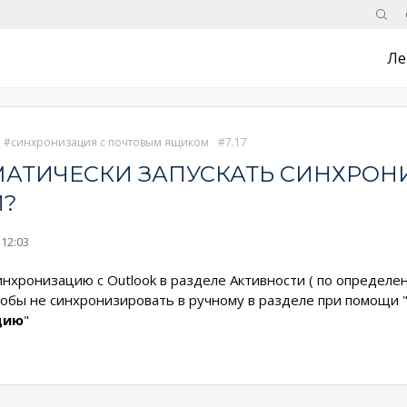
Поис
Ле
синхронизация с почтовым ящиком
7.17
АТИЧЕСКИ ЗАПУСКАТЬ СИНХРОНИ
И?
 12:03
нхронизацию с Outlook в разделе Активности ( по определен
обы не синхронизировать в ручному в разделе при помощи 
цию
"