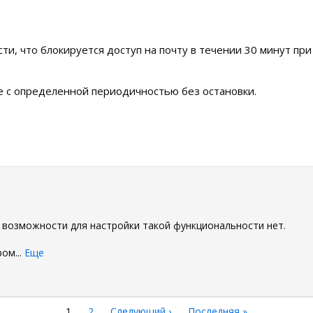
сти, что блокируется доступ на почту в течении 30 минут пр
ее с определенной периодичностью без остановки.
0
и возможности для настройки такой функциональности нет.
ром
...
Еще
Текущая
1
Страница
2
Следующая
Следующий ›
Последняя
Последняя »