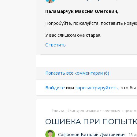
Паламарчук Максим Олегович,
Попробуйте, пожалуйста, поставить новую в
У вас слишком она старая.
Ответить
Нумерация
страниц
Показать все комментарии (6)
Войдите
или
зарегистрируйтесь
, что б
почта
синхронизация с почтовым ящиком
ОШИБКА ПРИ ПОПЫТК
Сафронов Виталий Дмитриевич
13 я