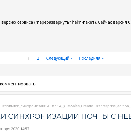
ерсию сервиса ("переразвернуть" helm-пакет). Сейчас версия 0.
Текущая
1
Страница
2
Следующая
Следующий ›
Последняя
Последняя »
страница
страница
страница
ы комментировать
попытки_синхронизации
7.14_()
-Sales_Creatio
enterprise_edition_(
И СИНХРОНИЗАЦИИ ПОЧТЫ С НЕ
нваря 2020 14:57