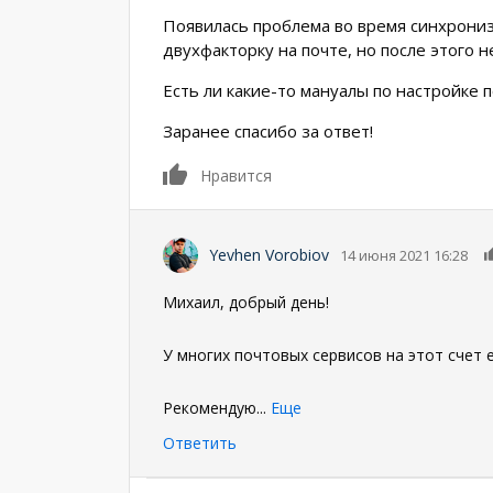
Появилась проблема во время синхрониз
двухфакторку на почте, но после этого 
Есть ли какие-то мануалы по настройке 
Заранее спасибо за ответ!
0
Нравится
Yevhen Vorobiov
14 июня 2021 16:28
Михаил, добрый день!
У многих почтовых сервисов на этот счет е
Рекомендую
...
Еще
Ответить