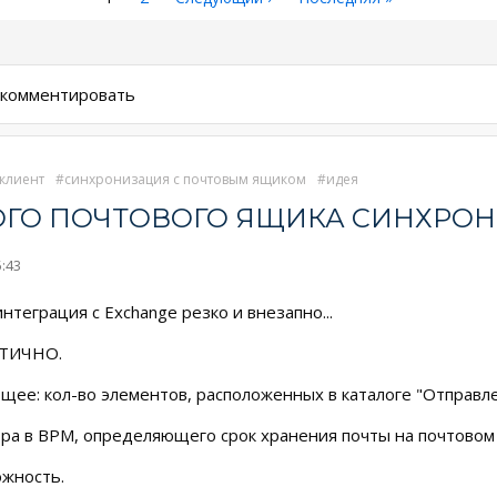
страница
страница
страница
ы комментировать
клиент
синхронизация с почтовым ящиком
идея
ГО ПОЧТОВОГО ЯЩИКА СИНХРО
5:43
интеграция с Exchange резко и внезапно...
ИТИЧНО.
ее: кол-во элементов, расположенных в каталоге "Отправле
ра в BPM, определяющего срок хранения почты на почтовом
ожность.