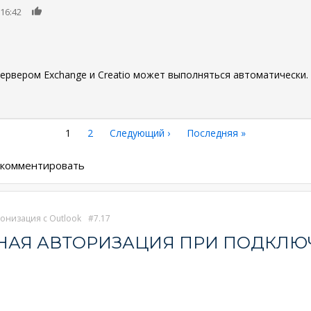
0
16:42
ервером Exchange и Creatio может выполняться автоматически
Текущая
1
Страница
2
Следующая
Следующий ›
Последняя
Последняя »
страница
страница
страница
ы комментировать
онизация с Outlook
7.17
РНАЯ АВТОРИЗАЦИЯ ПРИ ПОДКЛЮ