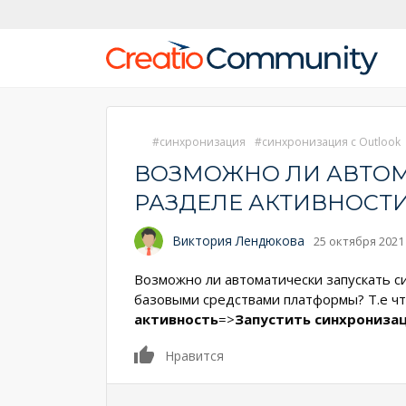
синхронизация
синхронизация с Outlook
ВОЗМОЖНО ЛИ АВТОМ
РАЗДЕЛЕ АКТИВНОСТ
Виктория Лендюкова
25 октября 2021
Возможно ли автоматически запускать си
базовыми средствами платформы? Т.е чт
активность
=>
Запустить синхрониза
0
Нравится