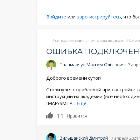
Нумерация
страниц
Войдите
или
зарегистрируйтесь
, что б
синхронизация с почтовым ящиком
Servic
ОШИБКА ПОДКЛЮЧЕНИ
Паламарчук Максим Олегович
7 апре
Доброго времени суток!
Столкнулся с проблемой при настройке си
инструкции на академии (все необходим
IMAP/SMTP
...
Еще
11
Нравится
Вильшанский Дмитрий
7 апреля 2021 