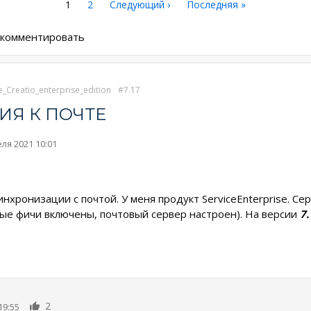
Текущая
1
Страница
2
Следующая
Следующий ›
Последняя
Последняя »
страница
страница
страница
ы комментировать
e_Creatio_enterprise_edition
7.17
Я К ПОЧТЕ
ля 2021 10:01
нхронизации с почтой. У меня продукт ServiceEnterprise. Сер
ые фичи включены, почтовый сервер настроен). На версии
7
2
19:55