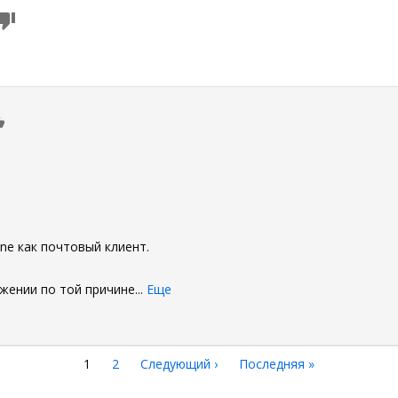
0
ne как почтовый клиент.
жении по той причине
...
Еще
Текущая
1
Страница
2
Следующая
Следующий ›
Последняя
Последняя »
страница
страница
страница