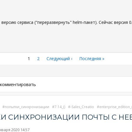
ерсию сервиса ("переразвернуть" helm-пакет). Сейчас версия 0.
Текущая
1
Страница
2
Следующая
Следующий ›
Последняя
Последняя »
страница
страница
страница
ы комментировать
попытки_синхронизации
7.14_()
-Sales_Creatio
enterprise_edition_(
И СИНХРОНИЗАЦИИ ПОЧТЫ С НЕ
нваря 2020 14:57