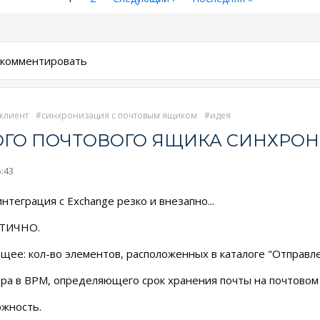
страница
страница
страница
ы комментировать
клиент
синхронизация с почтовым ящиком
идея
ГО ПОЧТОВОГО ЯЩИКА СИНХРО
5:43
интеграция с Exchange резко и внезапно...
ИТИЧНО.
ее: кол-во элементов, расположенных в каталоге "Отправле
ра в BPM, определяющего срок хранения почты на почтовом
ожность.