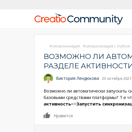
синхронизация
синхронизация с Outlook
ВОЗМОЖНО ЛИ АВТОМ
РАЗДЕЛЕ АКТИВНОСТ
Виктория Лендюкова
25 октября 2021
Возможно ли автоматически запускать си
базовыми средствами платформы? Т.е чт
активность
=>
Запустить синхрониза
0
Нравится