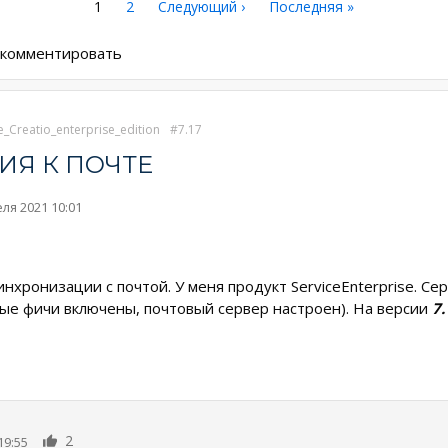
Текущая
1
Страница
2
Следующая
Следующий ›
Последняя
Последняя »
страница
страница
страница
ы комментировать
e_Creatio_enterprise_edition
7.17
Я К ПОЧТЕ
ля 2021 10:01
нхронизации с почтой. У меня продукт ServiceEnterprise. Сер
ые фичи включены, почтовый сервер настроен). На версии
7
2
19:55