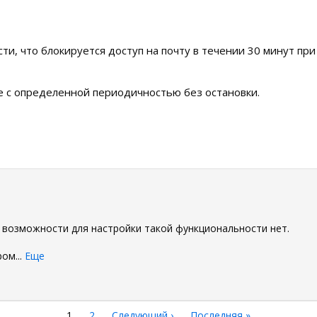
сти, что блокируется доступ на почту в течении 30 минут пр
ее с определенной периодичностью без остановки.
0
и возможности для настройки такой функциональности нет.
ром
...
Еще
Текущая
1
Страница
2
Следующая
Следующий ›
Последняя
Последняя »