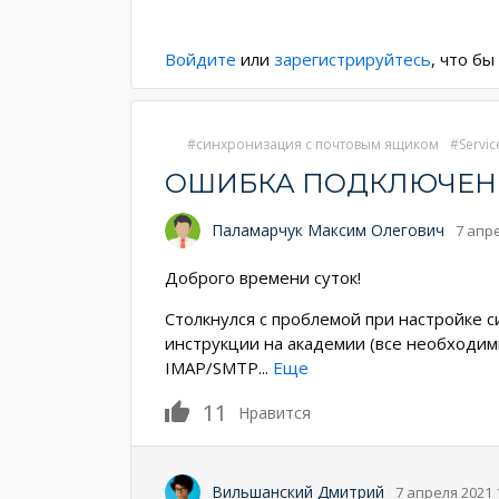
Нумерация
страниц
Войдите
или
зарегистрируйтесь
, что б
синхронизация с почтовым ящиком
Servic
ОШИБКА ПОДКЛЮЧЕНИ
Паламарчук Максим Олегович
7 апре
Доброго времени суток!
Столкнулся с проблемой при настройке си
инструкции на академии (все необходим
IMAP/SMTP
...
Еще
11
Нравится
Вильшанский Дмитрий
7 апреля 2021 