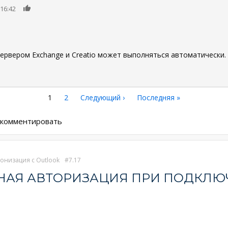
0
16:42
ервером Exchange и Creatio может выполняться автоматически
Текущая
1
Страница
2
Следующая
Следующий ›
Последняя
Последняя »
страница
страница
страница
ы комментировать
онизация с Outlook
7.17
РНАЯ АВТОРИЗАЦИЯ ПРИ ПОДКЛЮ