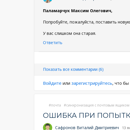
Паламарчук Максим Олегович,
Попробуйте, пожалуйста, поставить новую в
У вас слишком она старая.
Ответить
Нумерация
страниц
Показать все комментарии (6)
Войдите
или
зарегистрируйтесь
, что б
почта
синхронизация с почтовым ящиком
ОШИБКА ПРИ ПОПЫТК
Сафронов Виталий Дмитриевич
13 я