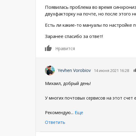
Появилась проблема во время синхрониз
двухфакторку на почте, но после этого 
Есть ли какие-то мануалы по настройке 
Заранее спасибо за ответ!
0
Нравится
Yevhen Vorobiov
14 июня 2021 16:28
Михаил, добрый день!
У многих почтовых сервисов на этот счет е
Рекомендую
...
Еще
Ответить