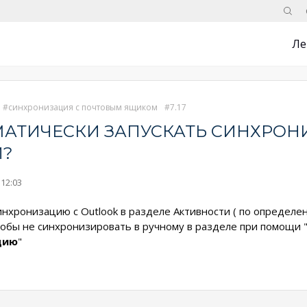
Поис
Ле
синхронизация с почтовым ящиком
7.17
АТИЧЕСКИ ЗАПУСКАТЬ СИНХРОНИ
И?
 12:03
нхронизацию с Outlook в разделе Активности ( по определен
обы не синхронизировать в ручному в разделе при помощи 
цию
"