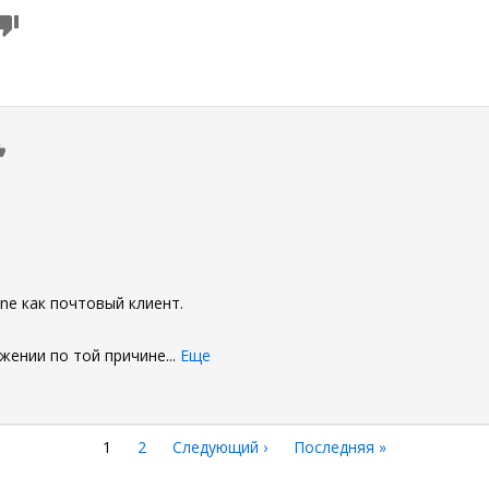
0
ne как почтовый клиент.
жении по той причине
...
Еще
Текущая
1
Страница
2
Следующая
Следующий ›
Последняя
Последняя »
страница
страница
страница