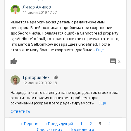
Линар Аминев
11 июня 2019 17:57
Имеется иерархическая деталь с редактируемым
реестром. В ней возникает проблема при сохранении
дробного числа. Появляется ошибка Cannot read property
'getAttribute' of null, которая возникает в результате того,
что метод GetDomRow возвращает undefined. После
этого я не могу больше сохранять дробные
...
Еще
2
0
Григорий Чех
0
12 июня 2019 02:18
Навряд ли кто то взглянув на не один десяток строк кода
ответит вам почему возникает проблема при
сохранении (скорее всего редактируемость
...
Еще
Ответить
Нумерация
Первая
« Первая
←
‹ Предыдущий
Страница
1
Страница
2
Текущая
3
Страница
4
страница
Следующая
Следующий ›
Последняя
Последняя »
страница