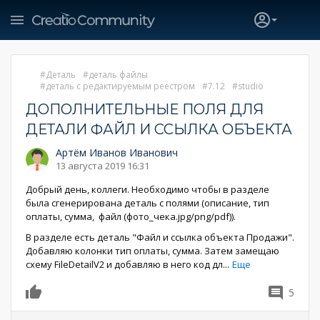
Деталь
деталь файлы
деталь с редактируемым реестром
7.12
studio
ДОПОЛНИТЕЛЬНЫЕ ПОЛЯ ДЛЯ
ДЕТАЛИ ФАЙЛ И ССЫЛКА ОБЪЕКТА
Артём Иванов Иванович
13 августа 2019 16:31
Добрый день, коллеги. Необходимо чтобы в разделе
была сгенерирована деталь с полями (описание, тип
оплаты, сумма, файл (фото_чека.jpg/png/pdf)).
В разделе есть деталь "Файл и ссылка объекта Продажи".
Добавляю колонки тип оплаты, сумма. Затем замещаю
схему FileDetailV2 и добавляю в него код дл
...
Еще
5
0