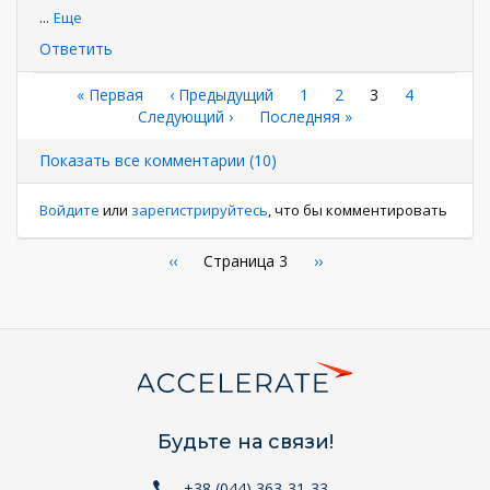
...
Еще
Ответить
Нумерация
Первая
« Первая
←
‹ Предыдущий
Страница
1
Страница
2
Текущая
3
Страница
4
страница
Следующая
Следующий ›
Последняя
Последняя »
страница
страниц
страница
страница
Показать все комментарии (10)
Войдите
или
зарегистрируйтесь
, что бы комментировать
Нумерация
←
‹‹
Страница 3
Следующая
››
страница
страниц
Будьте на связи!
+38 (044) 363-31-33