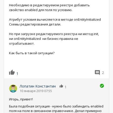
Необходимо в редактируемом реестре добавить
свойство enabled для поля по условию.
Атрибут условия вычисляется в методе onEntityInitialized
Схемы редактирования детали.
Но при загрузке редактируемого реестра ни метод init,
ни onEntityInitialized ни бизнес-правила не
отрабатывают.
Как быть в такой ситуации?
2
1
Лопатин Константин
1
10 января 2019 07:55
Игорь, привет!
Была подобная ситуация - нужно было забиндить enabled
поля на поле в связанном справочнике. Делал примерно