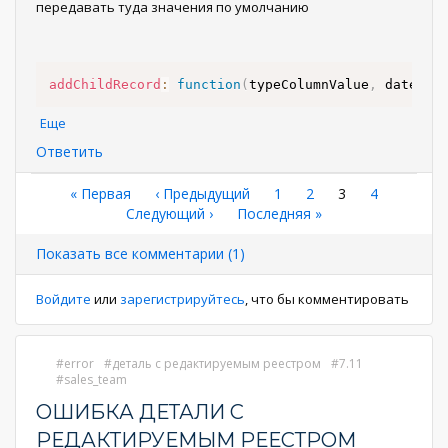
передавать туда значения по умолчанию
addChildRecord
:
function
(
typeColumnValue
,
 date
)
..
Еще
Ответить
Нумерация
Первая
« Первая
←
‹ Предыдущий
Страница
1
Страница
2
Текущая
3
Страница
4
страница
Следующая
Следующий ›
Последняя
Последняя »
страница
страниц
страница
страница
Показать все комментарии (1)
Войдите
или
зарегистрируйтесь
, что бы комментировать
error
деталь с редактируемым реестром
7.11
sales_team
ОШИБКА ДЕТАЛИ С
РЕДАКТИРУЕМЫМ РЕЕСТРОМ