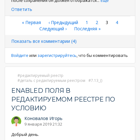
после сохранения он должен отображатся
...
Еще
Ответить
Нумерация
Первая
« Первая
←
‹ Предыдущий
Страница
1
Страница
2
Текущая
3
Страница
4
страница
Следующая
Следующий ›
Последняя
Последняя »
страница
страниц
страница
страница
Показать все комментарии (4)
Войдите
или
зарегистрируйтесь
, что бы комментировать
редактируемый реестр
деталь с редактируемым реестром
7.13_()
ENABLED ПОЛЯ В
РЕДАКТИРУЕМОМ РЕЕСТРЕ ПО
УСЛОВИЮ
Коновалов Игорь
9 января 2019 21:32
Добрый день.