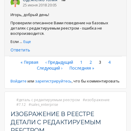
0
25 июня 2018 20:05
Игорь, добрый день!
Проверили описанное Вами поведение на базовых
деталях с редактируемым реестром - ошибка не
воспроизводится.
Если
...
Еще
Ответить
Нумерация
Первая
« Первая
←
‹ Предыдущий
Страница
1
Страница
2
Текущая
3
Страница
4
страница
Следующая
Следующий ›
Последняя
Последняя »
страница
страниц
страница
страница
Войдите
или
зарегистрируйтесь
, что бы комментировать
деталь с редактируемым реестром
изображение
7.12
sales_enterprise
ИЗОБРАЖЕНИЕ В РЕЕСТРЕ
ДЕТАЛИ С РЕДАКТИРУЕМЫМ
РЕЕСТРОМ