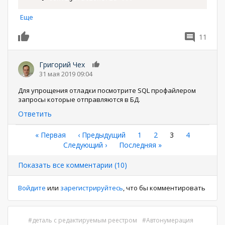
Еще
11
0
Григорий Чех
0
31 мая 2019 09:04
Для упрощения отладки посмотрите SQL профайлером
запросы которые отправляются в БД.
Ответить
Нумерация
Первая
« Первая
←
‹ Предыдущий
Страница
1
Страница
2
Текущая
3
Страница
4
страница
Следующая
Следующий ›
Последняя
Последняя »
страница
страниц
страница
страница
Показать все комментарии (10)
Войдите
или
зарегистрируйтесь
, что бы комментировать
деталь с редактируемым реестром
Автонумерация