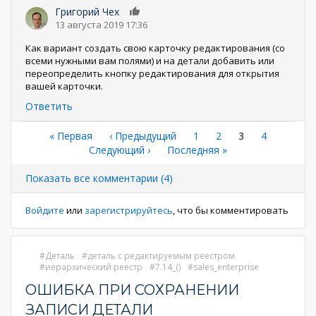
Григорий Чех
0
13 августа 2019 17:36
Как вариант создать свою карточку редактирования (со
всеми нужными вам полями) и на детали добавить или
переопределить кнопку редактирования для открытия
вашей карточки.
Ответить
Нумерация
Первая
« Первая
←
‹ Предыдущий
Страница
1
Страница
2
Текущая
3
Страница
4
страница
Следующая
Следующий ›
Последняя
Последняя »
страница
страниц
страница
страница
Показать все комментарии (4)
Войдите
или
зарегистрируйтесь
, что бы комментировать
Деталь
деталь с редактируемым реестром
иерархический реестр
7.14_()
sales_enterprise
ОШИБКА ПРИ СОХРАНЕНИИ
ЗАПИСИ ДЕТАЛИ