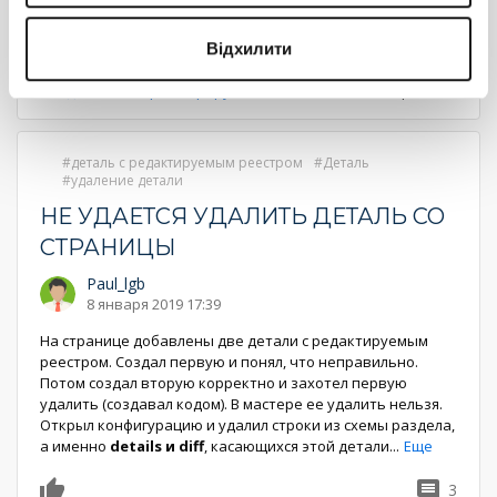
страниц
страница
страница
Показать все комментарии (1)
Відхилити
Войдите
или
зарегистрируйтесь
, что бы комментировать
деталь с редактируемым реестром
Деталь
удаление детали
НЕ УДАЕТСЯ УДАЛИТЬ ДЕТАЛЬ СО
СТРАНИЦЫ
Paul_lgb
8 января 2019 17:39
На странице добавлены две детали с редактируемым
реестром. Создал первую и понял, что неправильно.
Потом создал вторую корректно и захотел первую
удалить (создавал кодом). В мастере ее удалить нельзя.
Открыл конфигурацию и удалил строки из схемы раздела,
а именно
details и diff
, касающихся этой детали
...
Еще
3
0