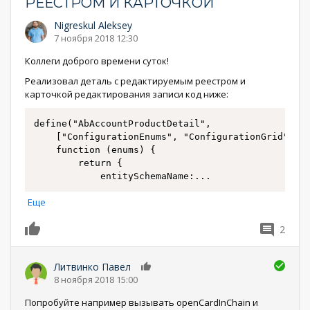
РЕЕСТРОМ И КАРТОЧКОЙ
Nigreskul Aleksey
7 ноября 2018 12:30
Коллеги доброго времени суток!
Реализовал деталь с редактируемым реестром и
карточкой редактирования записи код ниже:
define("AbAccountProductDetail",

	["ConfigurationEnums", "ConfigurationGrid", "ConfigurationGridGenerator", "ConfigurationGridUtilities"],

	function (enums) {

		return {

			entitySchemaName:
...
Еще
2
0
Литвинко Павел
0
8 ноября 2018 15:00
Попробуйте например вызывать openCardInChain и