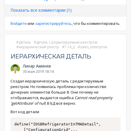
страниц
страница
страница
Показать все комментарии (1)
Войдите
или
зарегистрируйтесь
, что бы комментировать
Деталь
деталь с редактируемым реестром
иерархический реестр
7.14_()
sales_enterprise
ИЕРАРХИЧЕСКАЯ ДЕТАЛЬ
Линар Аминев
30 мая 2019 18:14
Создал иерархическую деталь с редактируемым
реестром. Но появилась проблема при количестве
дочерних элементов больше 8. Они почему не
отображаются, выдается ошибка
Cannot read property
'getAttribute' of null
. В БД всё верно.
Вот код детали
define("IDSBRefrigeratorInTMADetail",

    ["ConfigurationGrid"
...