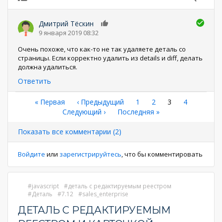
Дмитрий Тёскин
0
9 января 2019 08:32
Очень похоже, что как-то не так удаляете деталь со
страницы. Если корректно удалить из details и diff, делать
должна удалиться.
Ответить
Нумерация
Первая
« Первая
←
‹ Предыдущий
Страница
1
Страница
2
Текущая
3
Страница
4
страница
Следующая
Следующий ›
Последняя
Последняя »
страница
страниц
страница
страница
Показать все комментарии (2)
Войдите
или
зарегистрируйтесь
, что бы комментировать
javascript
деталь с редактируемым реестром
Деталь
7.12
sales_enterprise
ДЕТАЛЬ С РЕДАКТИРУЕМЫМ