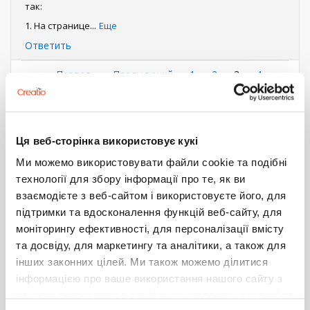
так:
1. На странице
...
Еще
Ответить
Нумерация
Первая
« Первая
←
‹ Предыдущий
Страница
1
Страница
2
Текущая
3
Страница
4
страница
Следующая
Следующий ›
Последняя
Последняя »
страница
страниц
страница
страница
Показать все комментарии (1)
Ця веб-сторінка використовує кукі
Войдите
или
зарегистрируйтесь
, что бы комментировать
Ми можемо використовувати файли cookie та подібні
технології для збору інформації про те, як ви
деталь с редактируемым реестром
фильтр
взаємодієте з веб-сайтом і використовуєте його, для
СЛОЖНЫЙ ФИЛЬТР В
підтримки та вдосконалення функцій веб-сайту, для
моніторингу ефективності, для персоналізації вмісту
СПРАВОЧНОМ ПОЛЕ В ДЕТАЛИ С
та досвіду, для маркетингу та аналітики, а також для
РЕДАКТИРУЕМЫМ РЕЕСТРОМ
інших законних цілей. Ми також можемо ділитися
Дмитрий Тёскин
інформацією про ваше використання нашого сайту з
9 января 2019 08:20
нашими партнерами в соціальних мережах, рекламі та