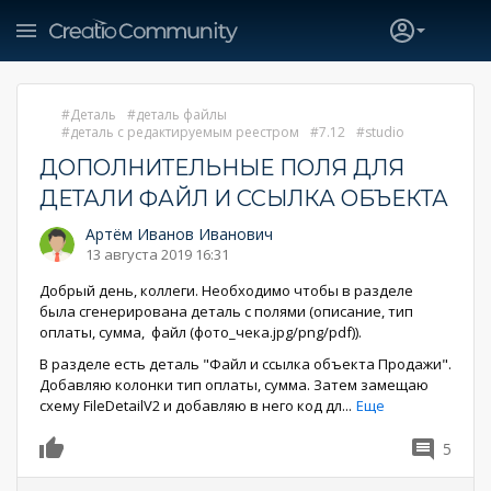
Деталь
деталь файлы
деталь с редактируемым реестром
7.12
studio
ДОПОЛНИТЕЛЬНЫЕ ПОЛЯ ДЛЯ
ДЕТАЛИ ФАЙЛ И ССЫЛКА ОБЪЕКТА
Артём Иванов Иванович
13 августа 2019 16:31
Добрый день, коллеги. Необходимо чтобы в разделе
была сгенерирована деталь с полями (описание, тип
оплаты, сумма, файл (фото_чека.jpg/png/pdf)).
В разделе есть деталь "Файл и ссылка объекта Продажи".
Добавляю колонки тип оплаты, сумма. Затем замещаю
схему FileDetailV2 и добавляю в него код дл
...
Еще
5
0