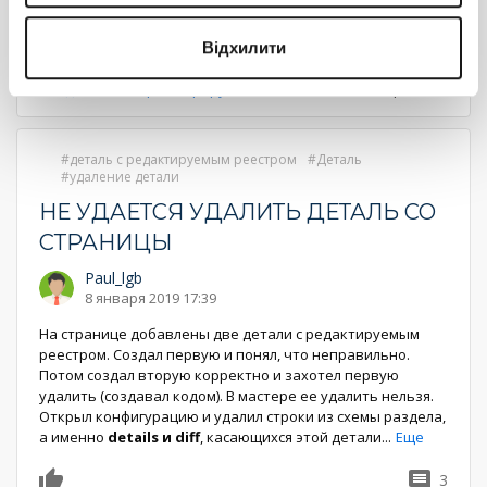
страниц
страница
страница
Показать все комментарии (1)
Відхилити
Войдите
или
зарегистрируйтесь
, что бы комментировать
деталь с редактируемым реестром
Деталь
удаление детали
НЕ УДАЕТСЯ УДАЛИТЬ ДЕТАЛЬ СО
СТРАНИЦЫ
Paul_lgb
8 января 2019 17:39
На странице добавлены две детали с редактируемым
реестром. Создал первую и понял, что неправильно.
Потом создал вторую корректно и захотел первую
удалить (создавал кодом). В мастере ее удалить нельзя.
Открыл конфигурацию и удалил строки из схемы раздела,
а именно
details и diff
, касающихся этой детали
...
Еще
3
0