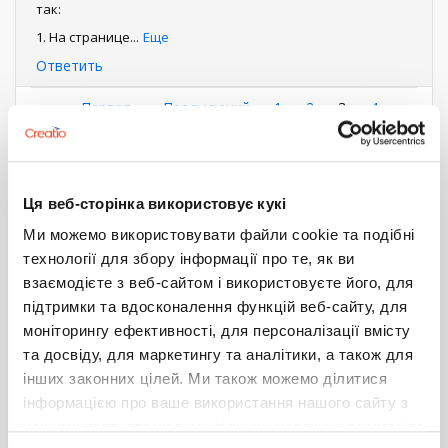
так:
1. На странице
...
Еще
Ответить
Нумерация
Первая
« Первая
←
‹ Предыдущий
Страница
1
Страница
2
Текущая
3
Страница
4
страница
Следующая
Следующий ›
Последняя
Последняя »
страница
страниц
страница
страница
Показать все комментарии (1)
Ця веб-сторінка використовує кукі
Войдите
или
зарегистрируйтесь
, что бы комментировать
Ми можемо використовувати файли cookie та подібні
технології для збору інформації про те, як ви
деталь с редактируемым реестром
фильтр
взаємодієте з веб-сайтом і використовуєте його, для
СЛОЖНЫЙ ФИЛЬТР В
підтримки та вдосконалення функцій веб-сайту, для
моніторингу ефективності, для персоналізації вмісту
СПРАВОЧНОМ ПОЛЕ В ДЕТАЛИ С
та досвіду, для маркетингу та аналітики, а також для
РЕДАКТИРУЕМЫМ РЕЕСТРОМ
інших законних цілей. Ми також можемо ділитися
Дмитрий Тёскин
інформацією про ваше використання нашого сайту з
9 января 2019 08:20
нашими партнерами в соціальних мережах, рекламі та