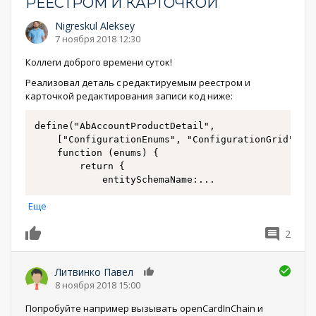
РЕЕСТРОМ И КАРТОЧКОЙ
Nigreskul Aleksey
7 ноября 2018 12:30
Коллеги доброго времени суток!
Реализовал деталь с редактируемым реестром и
карточкой редактирования записи код ниже:
define("AbAccountProductDetail",

	["ConfigurationEnums", "ConfigurationGrid", "ConfigurationGridGenerator", "ConfigurationGridUtilities"],

	function (enums) {

		return {

			entitySchemaName:
...
Еще
2
0
Литвинко Павел
0
8 ноября 2018 15:00
Попробуйте например вызывать openCardInChain и