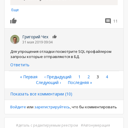
Еще
11
0
Григорий Чех
0
31 мая 2019 09:04
Для упрощения отладки посмотрите SQL профайлером
запросы которые отправляются в БД.
Ответить
Нумерация
Первая
« Первая
←
‹ Предыдущий
Страница
1
Страница
2
Текущая
3
Страница
4
страница
Следующая
Следующий ›
Последняя
Последняя »
страница
страниц
страница
страница
Показать все комментарии (10)
Войдите
или
зарегистрируйтесь
, что бы комментировать
деталь с редактируемым реестром
Автонумерация