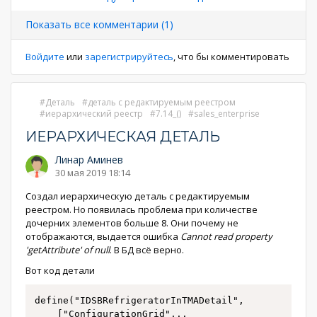
страниц
страница
страница
Показать все комментарии (1)
Войдите
или
зарегистрируйтесь
, что бы комментировать
Деталь
деталь с редактируемым реестром
иерархический реестр
7.14_()
sales_enterprise
ИЕРАРХИЧЕСКАЯ ДЕТАЛЬ
Линар Аминев
30 мая 2019 18:14
Создал иерархическую деталь с редактируемым
реестром. Но появилась проблема при количестве
дочерних элементов больше 8. Они почему не
отображаются, выдается ошибка
Cannot read property
'getAttribute' of null
. В БД всё верно.
Вот код детали
define("IDSBRefrigeratorInTMADetail",

    ["ConfigurationGrid"
...