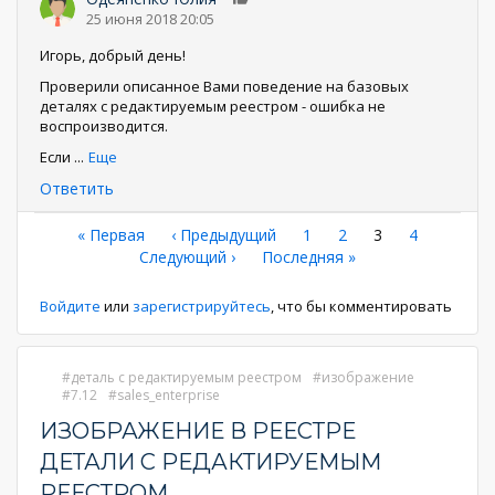
0
25 июня 2018 20:05
Игорь, добрый день!
Проверили описанное Вами поведение на базовых
деталях с редактируемым реестром - ошибка не
воспроизводится.
Если
...
Еще
Ответить
Нумерация
Первая
« Первая
←
‹ Предыдущий
Страница
1
Страница
2
Текущая
3
Страница
4
страница
Следующая
Следующий ›
Последняя
Последняя »
страница
страниц
страница
страница
Войдите
или
зарегистрируйтесь
, что бы комментировать
деталь с редактируемым реестром
изображение
7.12
sales_enterprise
ИЗОБРАЖЕНИЕ В РЕЕСТРЕ
ДЕТАЛИ С РЕДАКТИРУЕМЫМ
РЕЕСТРОМ