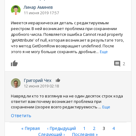
Линар Аминев
11 июня 2019 17:57
Имеется иерархическая деталь с редактируемым
реестром. В ней возникает проблема при сохранении
дробного числа. Появляется ошибка Cannot read property
'getAttribute' of null, которая возникает в результате того,
что метод GetDomRow возвращает undefined. После
этого я не могу больше сохранять дробные
...
Еще
2
0
Григорий Чех
0
12 июня 2019 02:18
Навряд ли кто то взглянув на не один десяток строк кода
ответит вам почему возникает проблема при
сохранении (скорее всего редактируемость
...
Еще
Ответить
Нумерация
Первая
« Первая
←
‹ Предыдущий
Страница
1
Страница
2
Текущая
3
Страница
4
страница
Следующая
Следующий ›
Последняя
Последняя »
страница