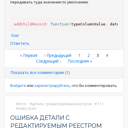
передавать туда значения по умолчанию
addChildRecord
:
function
(
typeColumnValue
,
 date
)
..
Еще
Ответить
Нумерация
Первая
« Первая
←
‹ Предыдущий
Страница
1
Страница
2
Текущая
3
Страница
4
страница
Следующая
Следующий ›
Последняя
Последняя »
страница
страниц
страница
страница
Показать все комментарии (1)
Войдите
или
зарегистрируйтесь
, что бы комментировать
error
деталь с редактируемым реестром
7.11
sales_team
ОШИБКА ДЕТАЛИ С
РЕДАКТИРУЕМЫМ РЕЕСТРОМ