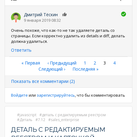
Дмитрий Тёскин
0
9 января 2019 08:32
Очень похоже, что как-то не так удаляете деталь со
страницы. Если корректно удалить из details и diff, делать
должна удалиться.
Ответить
Нумерация
Первая
« Первая
←
‹ Предыдущий
Страница
1
Страница
2
Текущая
3
Страница
4
страница
Следующая
Следующий ›
Последняя
Последняя »
страница
страниц
страница
страница
Показать все комментарии (2)
Войдите
или
зарегистрируйтесь
, что бы комментировать
javascript
деталь с редактируемым реестром
Деталь
7.12
sales_enterprise
ДЕТАЛЬ С РЕДАКТИРУЕМЫМ