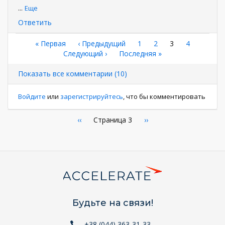
...
Еще
Ответить
Нумерация
Первая
« Первая
←
‹ Предыдущий
Страница
1
Страница
2
Текущая
3
Страница
4
страница
Следующая
Следующий ›
Последняя
Последняя »
страница
страниц
страница
страница
Показать все комментарии (10)
Войдите
или
зарегистрируйтесь
, что бы комментировать
Нумерация
←
‹‹
Страница 3
Следующая
››
страница
страниц
Будьте на связи!
+38 (044) 363-31-33