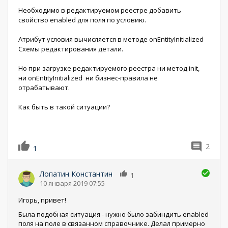
Необходимо в редактируемом реестре добавить
свойство enabled для поля по условию.
Атрибут условия вычисляется в методе onEntityInitialized
Схемы редактирования детали.
Но при загрузке редактируемого реестра ни метод init,
ни onEntityInitialized ни бизнес-правила не
отрабатывают.
Как быть в такой ситуации?
2
1
Лопатин Константин
1
10 января 2019 07:55
Игорь, привет!
Была подобная ситуация - нужно было забиндить enabled
поля на поле в связанном справочнике. Делал примерно