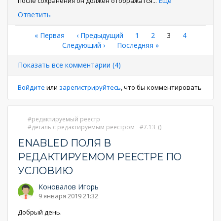
после сохранения он должен отображатся
...
Еще
Ответить
Нумерация
Первая
« Первая
←
‹ Предыдущий
Страница
1
Страница
2
Текущая
3
Страница
4
страница
Следующая
Следующий ›
Последняя
Последняя »
страница
страниц
страница
страница
Показать все комментарии (4)
Войдите
или
зарегистрируйтесь
, что бы комментировать
редактируемый реестр
деталь с редактируемым реестром
7.13_()
ENABLED ПОЛЯ В
РЕДАКТИРУЕМОМ РЕЕСТРЕ ПО
УСЛОВИЮ
Коновалов Игорь
9 января 2019 21:32
Добрый день.