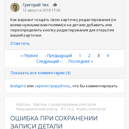
Григорий Чех
0
13 августа 2019 17:36
Как вариант создать свою карточку редактирования (со
всеми нужными вам полями) и на детали добавить или
переопределить кнопку редактирования для открытия
вашей карточки.
Ответить
Нумерация
Первая
« Первая
←
‹ Предыдущий
Страница
1
Страница
2
Текущая
3
Страница
4
страница
Следующая
Следующий ›
Последняя
Последняя »
страница
страниц
страница
страница
Показать все комментарии (4)
Войдите
или
зарегистрируйтесь
, что бы комментировать
Деталь
деталь с редактируемым реестром
иерархический реестр
7.14_()
sales_enterprise
ОШИБКА ПРИ СОХРАНЕНИИ
ЗАПИСИ ДЕТАЛИ