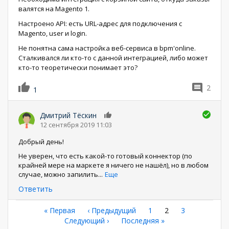
валятся на Magento 1.
Настроено API: есть URL-адрес для подключения с
Magento, user и login.
Не понятна сама настройка веб-сервиса в bpm'online.
Сталкивался ли кто-то с данной интеграцией, либо может
кто-то теоретически понимает это?
2
1
Дмитрий Тёскин
0
12 сентября 2019 11:03
Добрый день!
Не уверен, что есть какой-то готовый коннектор (по
крайней мере на маркете я ничего не нашёл), но в любом
случае, можно запилить
...
Еще
Ответить
Нумерация
Первая
« Первая
←
‹ Предыдущий
Страница
1
Текущая
2
Страница
3
страница
Следующая
Следующий ›
Последняя
Последняя »
страница
страниц