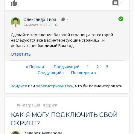
1
0
Олександр Тира
1
24 июля 2021 23:02
Сделайте замещение базовой страницы, от которой
наследуются все Вас интересующие страницы, и
добавьте необходимый Вам код
Ответить
Нумерация
Первая
« Первая
←
‹ Предыдущий
Страница
1
Текущая
2
Страница
3
страница
Следующая
Следующий ›
Последняя
Последняя »
страница
страниц
страница
страница
Войдите
или
зарегистрируйтесь
, что бы комментировать
интеграция
скрипт
КАК Я МОГУ ПОДКЛЮЧИТЬ СВОЙ
СКРИПТ?
Валерия Макарова