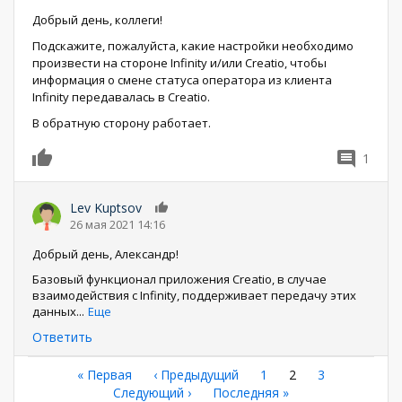
Добрый день, коллеги!
Подскажите, пожалуйста, какие настройки необходимо
произвести на стороне Infinity и/или Creatio, чтобы
информация о смене статуса оператора из клиента
Infinity передавалась в Creatio.
В обратную сторону работает.
1
0
Lev Kuptsov
0
26 мая 2021 14:16
Добрый день, Александр!
Базовый функционал приложения Creatio, в случае
взаимодействия с Infinity, поддерживает передачу этих
данных
...
Еще
Ответить
Нумерация
Первая
« Первая
←
‹ Предыдущий
Страница
1
Текущая
2
Страница
3
страница
Следующая
Следующий ›
Последняя
Последняя »
страница