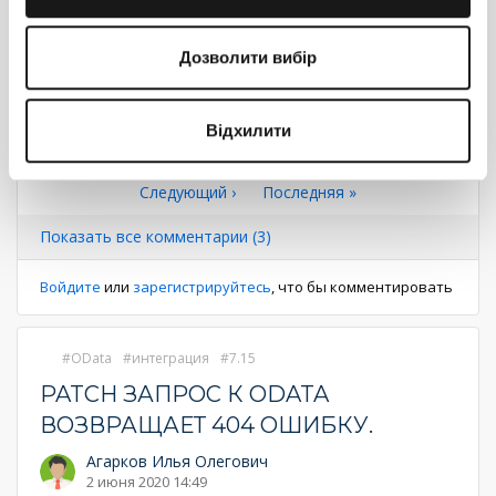
Если в параметр БП реально попадает строка с массивом,
сериализированным в JSON, его можно разбирать
Дозволити вибір
программно в блоке-скрипте.
Либо же настроить
...
Еще
Ответить
Відхилити
Нумерация
Первая
« Первая
←
‹ Предыдущий
Страница
1
Текущая
2
Страница
3
страница
Следующая
Следующий ›
Последняя
Последняя »
страница
страниц
страница
страница
Показать все комментарии (3)
Войдите
или
зарегистрируйтесь
, что бы комментировать
OData
интеграция
7.15
PATCH ЗАПРОС К ODATA
ВОЗВРАЩАЕТ 404 ОШИБКУ.
Агарков Илья Олегович
2 июня 2020 14:49