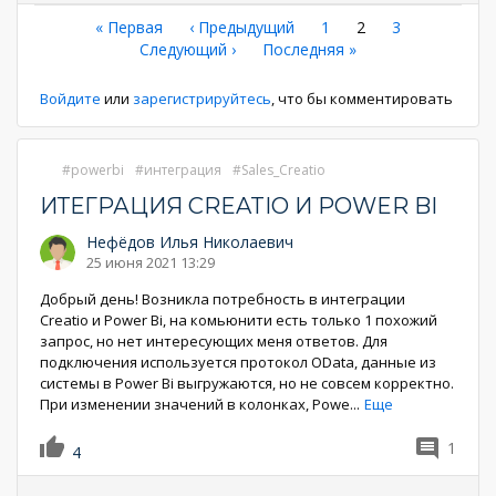
Нумерация
Первая
« Первая
←
‹ Предыдущий
Страница
1
Текущая
2
Страница
3
страница
Следующая
Следующий ›
Последняя
Последняя »
страница
страниц
страница
страница
Войдите
или
зарегистрируйтесь
, что бы комментировать
powerbi
интеграция
Sales_Creatio
ИТЕГРАЦИЯ CREATIO И POWER BI
Нефёдов Илья Николаевич
25 июня 2021 13:29
Добрый день! Возникла потребность в интеграции
Creatio и Power Bi, на комьюнити есть только 1 похожий
запрос, но нет интересующих меня ответов. Для
подключения используется протокол OData, данные из
системы в Power Bi выгружаются, но не совсем корректно.
При изменении значений в колонках, Powe
...
Еще
1
4