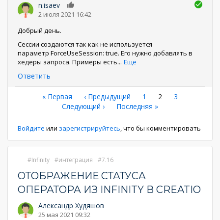
n.isaev
0
2 июля 2021 16:42
Добрый день.
Сессии создаются так как не используется
параметр ForceUseSession: true. Его нужно добавлять в
хедеры запроса. Примеры есть
...
Еще
Ответить
Нумерация
Первая
« Первая
←
‹ Предыдущий
Страница
1
Текущая
2
Страница
3
страница
Следующая
Следующий ›
Последняя
Последняя »
страница
страниц
страница
страница
Войдите
или
зарегистрируйтесь
, что бы комментировать
Infinity
интеграция
7.16
ОТОБРАЖЕНИЕ СТАТУСА
ОПЕРАТОРА ИЗ INFINITY В CREATIO
Александр Худяшов
25 мая 2021 09:32