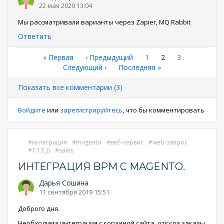
22 мая 2020 13:04
Мы рассматривали варианты через Zapier, MQ Rabbit
Ответить
Нумерация
Первая
« Первая
←
‹ Предыдущий
Страница
1
Текущая
2
Страница
3
страница
Следующая
Следующий ›
Последняя
Последняя »
страница
страниц
страница
страница
Показать все комментарии (3)
Войдите
или
зарегистрируйтесь
, что бы комментировать
интеграция
magento
веб-сервис
web-запрос
7.13_()
sales
ИНТЕГРАЦИЯ BPM С MAGENTO.
Дарья Сошина
11 сентября 2019 15:51
Доброго дня.
Необходима интеграция с корзиной сайта, откуда заказы