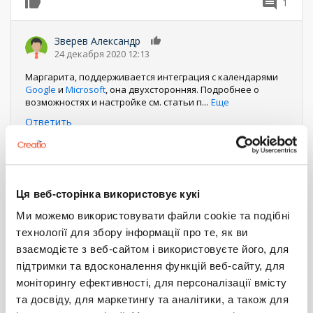
1
0
Зверев Александр
0
24 декабря 2020 12:13
Маргарита, поддерживается интеграция с календарями
Google
и
Microsoft
, она двухсторонняя. Подробнее о
возможностях и настройке см. статьи п
...
Еще
Ответить
Нумерация
Первая
« Первая
←
‹ Предыдущий
Страница
1
Текущая
2
Страница
3
страница
Следующая
Следующий ›
Последняя
Последняя »
страница
страниц
страница
страница
Ця веб-сторінка використовує кукі
Войдите
или
зарегистрируйтесь
, что бы комментировать
Ми можемо використовувати файли cookie та подібні
технології для збору інформації про те, як ви
интеграция
telegram
7.16
взаємодієте з веб-сайтом і використовуєте його, для
Service_Creatio_customer_center_edition
підтримки та вдосконалення функцій веб-сайту, для
НАСТРОЙКА ОБРАБОТКИ ОТВЕТА
моніторингу ефективності, для персоналізації вмісту
ВЕБ-СЕРВИСА
та досвіду, для маркетингу та аналітики, а також для