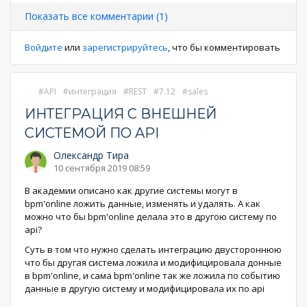
страница
страница
Показать все комментарии (1)
Войдите
или
зарегистрируйтесь
, что бы комментировать
API
интеграция
REST
7.12
sales
ИНТЕГРАЦИЯ С ВНЕШНЕЙ
СИСТЕМОЙ ПО API
Олександр Тира
10 сентября 2019 08:59
В академии описано как другие системы могут в
bpm'online ложить данные, изменять и удалять. А как
можно что бы bpm'online делала это в другою систему по
api?
Суть в том что нужно сделать интеграцию двустороннюю
что бы другая система ложила и модифицировала донные
в bpm'online, и сама bpm'online так же ложила по событию
данные в другую систему и модифицировала их по api