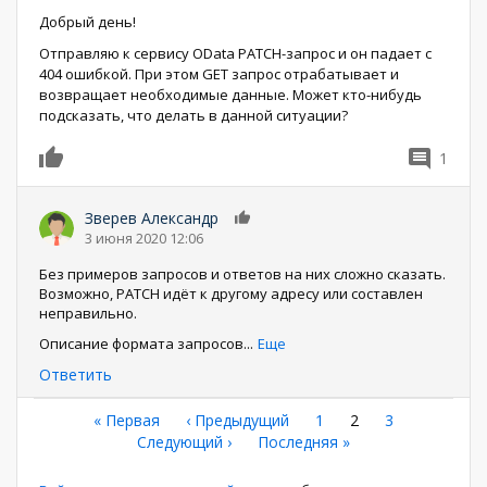
Добрый день!
Отправляю к сервису OData PATCH-запрос и он падает с
404 ошибкой. При этом GET запрос отрабатывает и
возвращает необходимые данные. Может кто-нибудь
подсказать, что делать в данной ситуации?
1
0
Зверев Александр
0
3 июня 2020 12:06
Без примеров запросов и ответов на них сложно сказать.
Возможно, PATCH идёт к другому адресу или составлен
неправильно.
Описание формата запросов
...
Еще
Ответить
Нумерация
Первая
« Первая
←
‹ Предыдущий
Страница
1
Текущая
2
Страница
3
страница
Следующая
Следующий ›
Последняя
Последняя »
страница
страниц
страница
страница