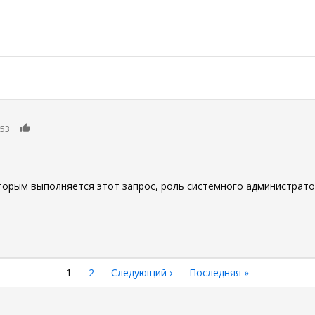
0
:53
орым выполняется этот запрос, роль системного администрато
Текущая
1
Страница
2
Следующая
Следующий ›
Последняя
Последняя »
страница
страница
страница