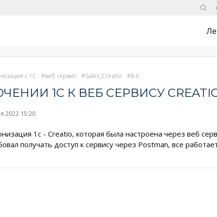
Поис
Ле
низация с 1С
веб сервис
Sales_Creatio
8.0
ЕНИИ 1С К ВЕБ СЕРВИСУ CREATI
я 2022 15:20
изация 1с - Creatio, которая была настроена через веб серв
бовал получать доступ к сервису через Postman, все работает 