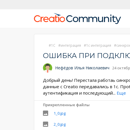
1С
интеграция
1с интеграция
синхро
ОШИБКА ПРИ ПОДКЛЮЧ
Нефёдов Илья Николаевич
24 октябр
Добрый день! Перестала работаь синхрон
данные с Creatio передавались в 1с. Про
аутентификация и последующий
...
Еще
Прикрепленные файлы
1_0.jpg
2_0.jpg