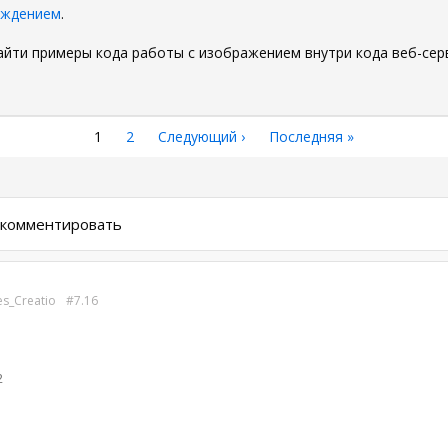
уждением
.
айти примеры кода работы с изображением внутри кода веб-сер
Текущая
1
Страница
2
Следующая
Следующий ›
Последняя
Последняя »
страница
страница
страница
ы комментировать
es_Creatio
7.16
2