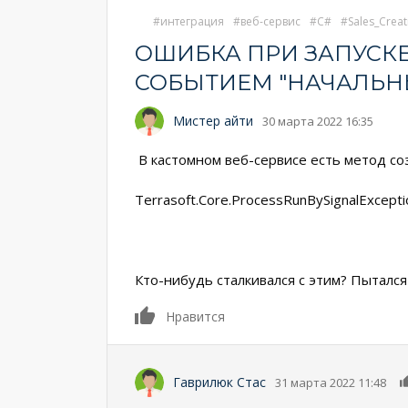
интеграция
веб-сервис
C#
Sales_Creat
ОШИБКА ПРИ ЗАПУСКЕ
СОБЫТИЕМ "НАЧАЛЬН
Мистер айти
30 марта 2022 16:35
В кастомном веб-сервисе есть метод соз
Terrasoft.Core.ProcessRunBySignalExcep
Кто-нибудь сталкивался с этим? Пытался
0
Нравится
Гаврилюк Стас
31 марта 2022 11:48