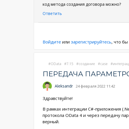
код метода создания договора можно?
Ответить
Нумерация
страниц
Войдите
или
зарегистрируйтесь
, что б
OData
7.15
создание
case
интеграц
ПЕРЕДАЧА ПАРАМЕТРО
Aleksandr
24 февраля 2022 11:42
Здравствуйте!
В рамках интеграции C#-приложения (.Ne
протокола OData 4 и через передачу па
верный.