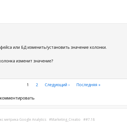
рфейса или БД изменить/установить значение колонки.
колонка изменит значение?
Текущая
1
Страница
2
Следующая
Следующий ›
Последняя
Последняя »
страница
страница
страница
ы комментировать
с метрика Google Analytics
Marketing_Creatio
#7.18