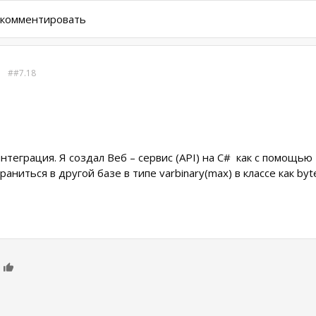
ы комментировать
o
#7.18
нтеграция. Я создал Веб – сервис (API) на C# как с помощью
ниться в другой базе в типе varbinary(max) в классе как byt
0