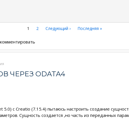
Текущая
1
Страница
2
Следующая
Следующий ›
Последняя
Последняя »
страница
страница
страница
ы комментировать
ия
В ЧЕРЕЗ ODATA4
t 5.0) с Creatio (7.15.4) пытаюсь настроить создание сущно
раметров. Сущность создается ,но часть из переданных пара