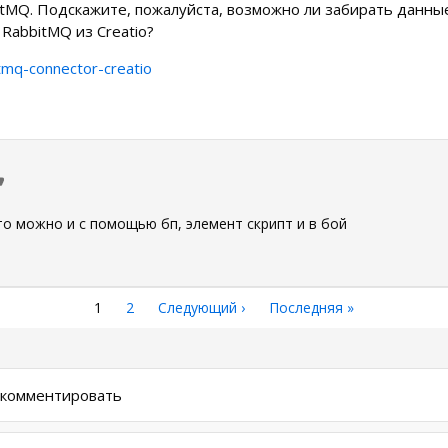
itMQ. Подскажите, пожалуйста, возможно ли забирать данны
RabbitMQ из Creatio?
itmq-connector-creatio
0
то можно и с помощью бп, элемент скрипт и в бой
Текущая
1
Страница
2
Следующая
Следующий ›
Последняя
Последняя »
страница
страница
страница
ы комментировать