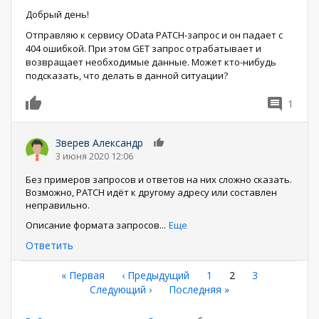
Добрый день!
Отправляю к сервису OData PATCH-запрос и он падает с
404 ошибкой. При этом GET запрос отрабатывает и
возвращает необходимые данные. Может кто-нибудь
подсказать, что делать в данной ситуации?
1
0
Зверев Александр
0
3 июня 2020 12:06
Без примеров запросов и ответов на них сложно сказать.
Возможно, PATCH идёт к другому адресу или составлен
неправильно.
Описание формата запросов
...
Еще
Ответить
Нумерация
Первая
« Первая
←
‹ Предыдущий
Страница
1
Текущая
2
Страница
3
страница
Следующая
Следующий ›
Последняя
Последняя »
страница
страниц
страница
страница