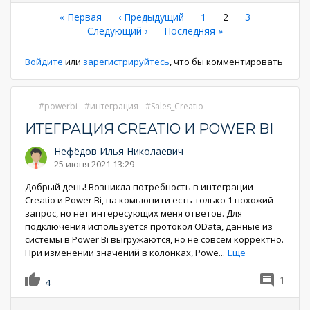
Нумерация
Первая
« Первая
←
‹ Предыдущий
Страница
1
Текущая
2
Страница
3
страница
Следующая
Следующий ›
Последняя
Последняя »
страница
страниц
страница
страница
Войдите
или
зарегистрируйтесь
, что бы комментировать
powerbi
интеграция
Sales_Creatio
ИТЕГРАЦИЯ CREATIO И POWER BI
Нефёдов Илья Николаевич
25 июня 2021 13:29
Добрый день! Возникла потребность в интеграции
Creatio и Power Bi, на комьюнити есть только 1 похожий
запрос, но нет интересующих меня ответов. Для
подключения используется протокол OData, данные из
системы в Power Bi выгружаются, но не совсем корректно.
При изменении значений в колонках, Powe
...
Еще
1
4