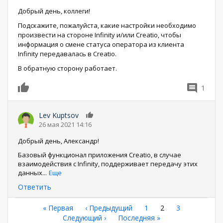
Добрый день, коллеги!
Подскажите, пожалуйста, какие настройки необходимо
произвести на стороне Infinity и/или Creatio, чтобы
информация о смене статуса оператора из клиента
Infinity передавалась в Creatio.
В обратную сторону работает.
1
0
Lev Kuptsov
0
26 мая 2021 14:16
Добрый день, Александр!
Базовый функционал приложения Creatio, в случае
взаимодействия с Infinity, поддерживает передачу этих
данных
...
Еще
Ответить
Нумерация
Первая
« Первая
←
‹ Предыдущий
Страница
1
Текущая
2
Страница
3
страница
Следующая
Следующий ›
Последняя
Последняя »
страница