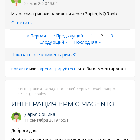
22 мая 2020 13:04
Мы рассматривали варианты через Zapier, MQ Rabbit
Ответить
Нумерация
Первая
« Первая
←
‹ Предыдущий
Страница
1
Текущая
2
Страница
3
страница
Следующая
Следующий ›
Последняя
Последняя »
страница
страниц
страница
страница
Показать все комментарии (3)
Войдите
или
зарегистрируйтесь
, что бы комментировать
интеграция
magento
веб-сервис
web-запрос
7.13_()
sales
ИНТЕГРАЦИЯ BPM С MAGENTO.
Дарья Сошина
11 сентября 2019 15:51
Доброго дня.
Необходима интеграция с корзиной сайта, откуда заказы