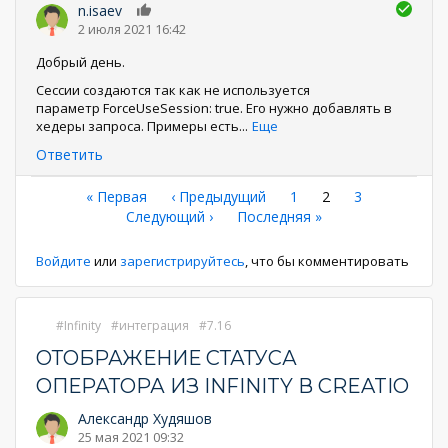
n.isaev
0
2 июля 2021 16:42
Добрый день.
Сессии создаются так как не используется
параметр ForceUseSession: true. Его нужно добавлять в
хедеры запроса. Примеры есть
...
Еще
Ответить
Нумерация
Первая
« Первая
←
‹ Предыдущий
Страница
1
Текущая
2
Страница
3
страница
Следующая
Следующий ›
Последняя
Последняя »
страница
страниц
страница
страница
Войдите
или
зарегистрируйтесь
, что бы комментировать
Infinity
интеграция
7.16
ОТОБРАЖЕНИЕ СТАТУСА
ОПЕРАТОРА ИЗ INFINITY В CREATIO
Александр Худяшов
25 мая 2021 09:32