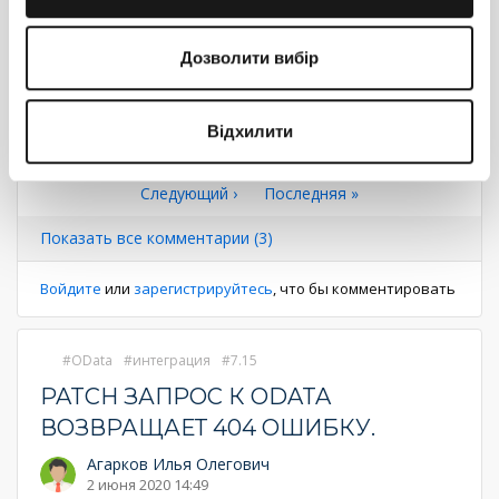
Если в параметр БП реально попадает строка с массивом,
сериализированным в JSON, его можно разбирать
Дозволити вибір
программно в блоке-скрипте.
Либо же настроить
...
Еще
Ответить
Відхилити
Нумерация
Первая
« Первая
←
‹ Предыдущий
Страница
1
Текущая
2
Страница
3
страница
Следующая
Следующий ›
Последняя
Последняя »
страница
страниц
страница
страница
Показать все комментарии (3)
Войдите
или
зарегистрируйтесь
, что бы комментировать
OData
интеграция
7.15
PATCH ЗАПРОС К ODATA
ВОЗВРАЩАЕТ 404 ОШИБКУ.
Агарков Илья Олегович
2 июня 2020 14:49