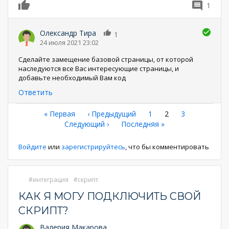
1
0
Олександр Тира
1
24 июля 2021 23:02
Сделайте замещение базовой страницы, от которой
наследуются все Вас интересующие страницы, и
добавьте необходимый Вам код
Ответить
Нумерация
Первая
« Первая
←
‹ Предыдущий
Страница
1
Текущая
2
Страница
3
страница
Следующая
Следующий ›
Последняя
Последняя »
страница
страниц
страница
страница
Войдите
или
зарегистрируйтесь
, что бы комментировать
интеграция
скрипт
КАК Я МОГУ ПОДКЛЮЧИТЬ СВОЙ
СКРИПТ?
Валерия Макарова