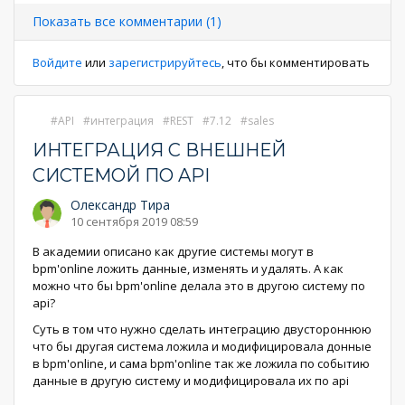
страница
страница
Показать все комментарии (1)
Войдите
или
зарегистрируйтесь
, что бы комментировать
API
интеграция
REST
7.12
sales
ИНТЕГРАЦИЯ С ВНЕШНЕЙ
СИСТЕМОЙ ПО API
Олександр Тира
10 сентября 2019 08:59
В академии описано как другие системы могут в
bpm'online ложить данные, изменять и удалять. А как
можно что бы bpm'online делала это в другою систему по
api?
Суть в том что нужно сделать интеграцию двустороннюю
что бы другая система ложила и модифицировала донные
в bpm'online, и сама bpm'online так же ложила по событию
данные в другую систему и модифицировала их по api