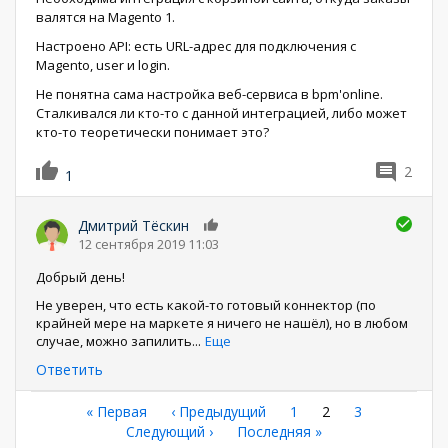
валятся на Magento 1.
Настроено API: есть URL-адрес для подключения с
Magento, user и login.
Не понятна сама настройка веб-сервиса в bpm'online.
Сталкивался ли кто-то с данной интеграцией, либо может
кто-то теоретически понимает это?
2
1
Дмитрий Тёскин
0
12 сентября 2019 11:03
Добрый день!
Не уверен, что есть какой-то готовый коннектор (по
крайней мере на маркете я ничего не нашёл), но в любом
случае, можно запилить
...
Еще
Ответить
Нумерация
Первая
« Первая
←
‹ Предыдущий
Страница
1
Текущая
2
Страница
3
страница
Следующая
Следующий ›
Последняя
Последняя »
страница
страниц