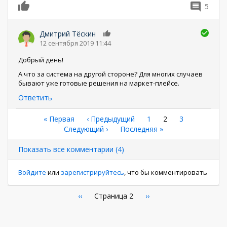
5
0
Дмитрий Тёскин
0
12 сентября 2019 11:44
Добрый день!
А что за система на другой стороне? Для многих случаев
бывают уже готовые решения на маркет-плейсе.
Ответить
Нумерация
Первая
« Первая
←
‹ Предыдущий
Страница
1
Текущая
2
Страница
3
страница
Следующая
Следующий ›
Последняя
Последняя »
страница
страниц
страница
страница
Показать все комментарии (4)
Войдите
или
зарегистрируйтесь
, что бы комментировать
Нумерация
←
‹‹
Страница 2
Следующая
››
страница
страниц