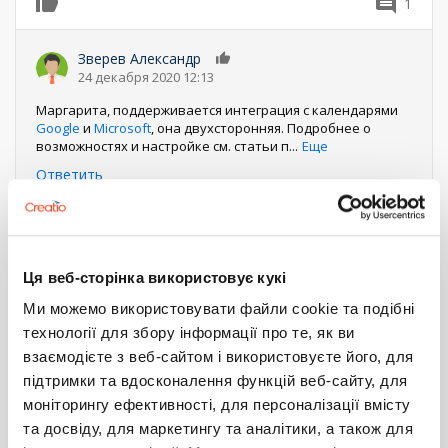
1
0
Зверев Александр
0
24 декабря 2020 12:13
Маргарита, поддерживается интеграция с календарями
Google
и
Microsoft
, она двухсторонняя. Подробнее о
возможностях и настройке см. статьи п
...
Еще
Ответить
Нумерация
Первая
« Первая
←
‹ Предыдущий
Страница
1
Текущая
2
Страница
3
страница
Следующая
Следующий ›
Последняя
Последняя »
страница
страниц
страница
страница
Ця веб-сторінка використовує кукі
Войдите
или
зарегистрируйтесь
, что бы комментировать
Ми можемо використовувати файли cookie та подібні
технології для збору інформації про те, як ви
интеграция
telegram
7.16
взаємодієте з веб-сайтом і використовуєте його, для
Service_Creatio_customer_center_edition
підтримки та вдосконалення функцій веб-сайту, для
НАСТРОЙКА ОБРАБОТКИ ОТВЕТА
моніторингу ефективності, для персоналізації вмісту
ВЕБ-СЕРВИСА
та досвіду, для маркетингу та аналітики, а також для