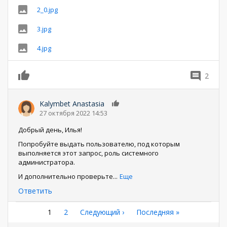
2_0.jpg
3.jpg
4.jpg
2
0
Kalymbet Anastasia
0
27 октября 2022 14:53
Добрый день, Илья!
Попробуйте выдать пользователю, под которым
выполняется этот запрос, роль системного
администратора.
И дополнительно проверьте
...
Еще
Ответить
Нумерация
Текущая
1
Страница
2
Следующая
Следующий ›
Последняя
Последняя »
страница
страница
страница