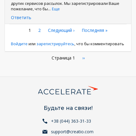
других сервисов рассылок. Мы зарегистрировали Ваше
пожелание, что бы
...
Еще
Ответить
Нумерация
Текущая
1
Страница
2
Следующая
Следующий ›
Последняя
Последняя »
страница
страница
страница
страниц
Войдите
или
зарегистрируйтесь
, что бы комментировать
Нумерация
Страница 1
Следующая
››
страница
страниц
Будьте на связи!
+38 (044) 363-31-33
support@creatio.com