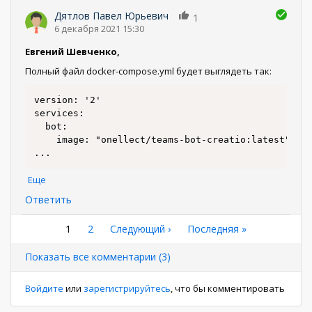
Дятлов Павел Юрьевич
1
6 декабря 2021 15:30
Евгений Шевченко,
Полный файл docker-compose.yml будет выглядеть так:
version: '2'

services:

  bot:

...
Еще
Ответить
Нумерация
Текущая
1
Страница
2
Следующая
Следующий ›
Последняя
Последняя »
страница
страница
страница
страниц
Показать все комментарии (3)
Войдите
или
зарегистрируйтесь
, что бы комментировать