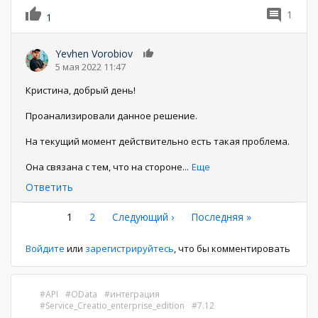
1
1
Yevhen Vorobiov
0
5 мая 2022 11:47
Кристина, добрый день!
Проанализировали данное решение.
На текущий момент действительно есть такая проблема.
Она связана с тем, что на стороне
...
Еще
Ответить
Нумерация
Текущая
1
Страница
2
Следующая
Следующий ›
Последняя
Последняя »
страница
страница
страница
страниц
Войдите
или
зарегистрируйтесь
, что бы комментировать
API
OData
интеграция
Service_Creatio_enterprise_edition
7.12