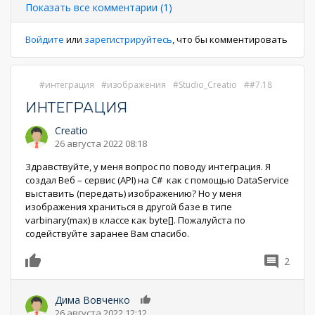
страниц
Показать все комментарии (1)
Войдите
или
зарегистрируйтесь
, что бы комментировать
интеграция
изображения
Studio_Creatio
#7.18
ИНТЕГРАЦИЯ
Creatio
26 августа 2022 08:18
Здравствуйте, у меня вопрос по поводу интеграция. Я
создал Веб – сервис (API) на C# как с помощью DataService
выставить (передать) изображению? Но у меня
изображения храниться в другой базе в типе
varbinary(max) в классе как byte[]. Пожалуйста по
содействуйте заранее Вам спасибо.
2
0
Дима Вовченко
0
26 августа 2022 12:12