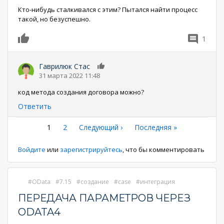
Кто-нибудь сталкивался с этим? Пытался найти процесс
такой, но безуспешно.
1
0
Гаврилюк Стас
0
31 марта 2022 11:48
код метода создания договора можно?
Ответить
Нумерация
Текущая
1
Страница
2
Следующая
Следующий ›
Последняя
Последняя »
страница
страница
страница
страниц
Войдите
или
зарегистрируйтесь
, что бы комментировать
OData
7.15
создание
case
интеграция
ПЕРЕДАЧА ПАРАМЕТРОВ ЧЕРЕЗ
ODATA4