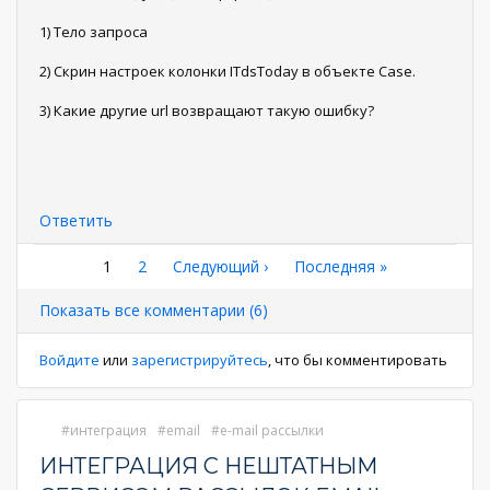
1) Тело запроса
2) Скрин настроек колонки ITdsToday в объекте Case.
3) Какие другие url возвращают такую ошибку?
Ответить
Нумерация
Текущая
1
Страница
2
Следующая
Следующий ›
Последняя
Последняя »
страница
страница
страница
страниц
Показать все комментарии (6)
Войдите
или
зарегистрируйтесь
, что бы комментировать
интеграция
email
e-mail рассылки
ИНТЕГРАЦИЯ С НЕШТАТНЫМ