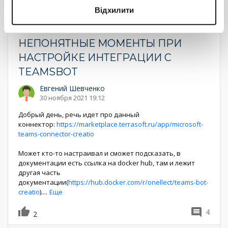
Відхилити
Microsoft
teams
teams_bot
интеграция
документация
Service_Creatio
#7.18
НЕПОНЯТНЫЕ МОМЕНТЫ ПРИ
НАСТРОЙКЕ ИНТЕГРАЦИИ С
TEAMSBOT
Евгений Шевченко
30 ноября 2021 19:12
Добрый день, речь идет про данный
коннектор:
https://marketplace.terrasoft.ru/app/microsoft-
teams-connector-creatio
Может кто-то настраивал и сможет подсказать, в
документации есть ссылка на docker hub, там и лежит
другая часть
документации(
https://hub.docker.com/r/onellect/teams-bot-
creatio
).
...
Еще
4
2