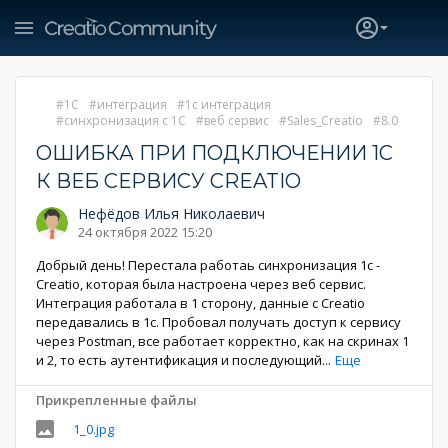
1С
интеграция
1с интеграция
синхронизация с 1С
веб сервис
Sales_Creatio
8.0
ОШИБКА ПРИ ПОДКЛЮЧЕНИИ 1С
К ВЕБ СЕРВИСУ CREATIO
Нефёдов Илья Николаевич
24 октября 2022 15:20
Добрый день! Перестала работаь синхронизация 1с -
Creatio, которая была настроена через веб сервис.
Интеграция работала в 1 сторону, данные с Creatio
передавались в 1с. Пробовал получать доступ к сервису
через Postman, все работает корректно, как на скринах 1
и 2, то есть аутентификация и последующий
...
Еще
Прикрепленные файлы
1_0.jpg