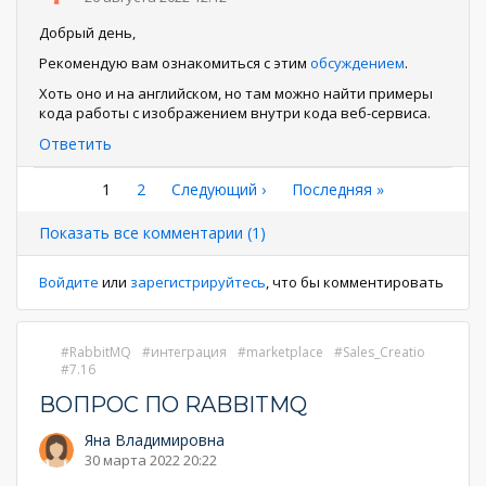
Добрый день,
Рекомендую вам ознакомиться с этим
обсуждением
.
Хоть оно и на английском, но там можно найти примеры
кода работы с изображением внутри кода веб-сервиса.
Ответить
Нумерация
Текущая
1
Страница
2
Следующая
Следующий ›
Последняя
Последняя »
страница
страница
страница
страниц
Показать все комментарии (1)
Войдите
или
зарегистрируйтесь
, что бы комментировать
RabbitMQ
интеграция
marketplace
Sales_Creatio
7.16
ВОПРОС ПО RABBITMQ
Яна Владимировна
30 марта 2022 20:22