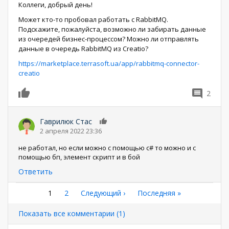
Коллеги, добрый день!
Может кто-то пробовал работать с RabbitMQ.
Подскажите, пожалуйста, возможно ли забирать данные
из очередей бизнес-процессом? Можно ли отправлять
данные в очередь RabbitMQ из Creatio?
https://marketplace.terrasoft.ua/app/rabbitmq-connector-
creatio
2
0
Гаврилюк Стас
0
2 апреля 2022 23:36
не работал, но если можно с помощью с# то можно и с
помощью бп, элемент скрипт и в бой
Ответить
Нумерация
Текущая
1
Страница
2
Следующая
Следующий ›
Последняя
Последняя »
страница
страница
страница
страниц
Показать все комментарии (1)