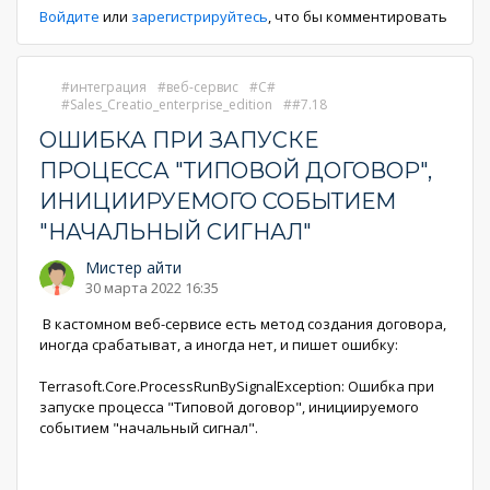
Войдите
или
зарегистрируйтесь
, что бы комментировать
интеграция
веб-сервис
C#
Sales_Creatio_enterprise_edition
#7.18
ОШИБКА ПРИ ЗАПУСКЕ
ПРОЦЕССА "ТИПОВОЙ ДОГОВОР",
ИНИЦИИРУЕМОГО СОБЫТИЕМ
"НАЧАЛЬНЫЙ СИГНАЛ"
Мистер айти
30 марта 2022 16:35
В кастомном веб-сервисе есть метод создания договора,
иногда срабатыват, а иногда нет, и пишет ошибку:
Terrasoft.Core.ProcessRunBySignalException: Ошибка при
запуске процесса "Типовой договор", инициируемого
событием "начальный сигнал".