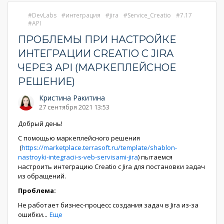
DevLabs
интеграция
jira
Service_Creatio
7.17
API
ПРОБЛЕМЫ ПРИ НАСТРОЙКЕ
ИНТЕГРАЦИИ CREATIO С JIRA
ЧЕРЕЗ API (МАРКЕПЛЕЙСНОЕ
РЕШЕНИЕ)
Кристина Ракитина
27 сентября 2021 13:53
Добрый день!
С помощью маркеплейсного решения
(
https://marketplace.terrasoft.ru/template/shablon-
nastroyki-integracii-s-veb-servisami-jira
) пытаемся
настроить интеграцию Creatio с Jira для постановки задач
из обращений.
Проблема:
Не работает бизнес-процесс создания задач в Jira из-за
ошибки
...
Еще