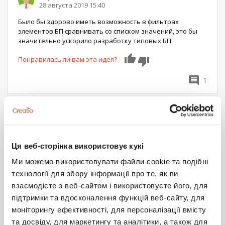
28 августа 2019 15:40
Было бы здорово иметь возможность в фильтрах
элементов БП сравнивать со списком значений, это бы
значительно ускорило разработку типовых БП.
Понравилась ли вам эта идея?
0
1
Мотков Илья
0
29 августа 2019 11:54
Здравствуйте, Кирилл!
Ця веб-сторінка використовує кукі
Передали данное пожелание команде разработки для
анализа возможности внедрения такой возможности в
Ми можемо використовувати файли cookie та подібні
будущих версиях
...
Еще
технології для збору інформації про те, як ви
Ответить
взаємодієте з веб-сайтом і використовуєте його, для
підтримки та вдосконалення функцій веб-сайту, для
Нумерация
Первая
« Первая
←
‹ Предыдущий
Страница
1
Текущая
2
Страница
3
моніторингу ефективності, для персоналізації вмісту
страница
Следующая
Следующий ›
Последняя
Последняя »
страница
страниц
страница
страница
та досвіду, для маркетингу та аналітики, а також для