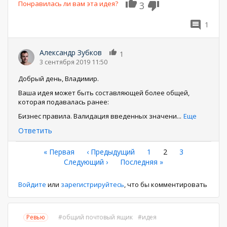
Понравилась ли вам эта идея?
3
1
Александр Зубков
1
3 сентября 2019 11:50
Добрый день, Владимир.
Ваша идея может быть составляющей более общей,
которая подавалась ранее:
Бизнес правила. Валидация введенных значени
...
Еще
Ответить
Нумерация
Первая
« Первая
←
‹ Предыдущий
Страница
1
Текущая
2
Страница
3
страница
Следующая
Следующий ›
Последняя
Последняя »
страница
страниц
страница
страница
Войдите
или
зарегистрируйтесь
, что бы комментировать
Ревью
общий почтовый ящик
идея