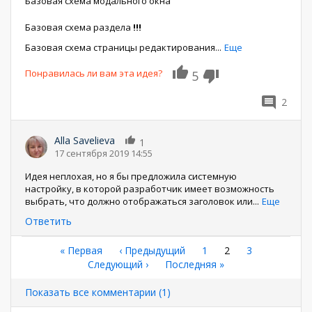
Базовая схема модального окна
Базовая схема раздела
!!!
Базовая схема страницы редактирования
...
Еще
Понравилась ли вам эта идея?
5
2
Alla Savelieva
1
17 сентября 2019 14:55
Идея неплохая, но я бы предложила системную
настройку, в которой разработчик имеет возможность
выбрать, что должно отображаться заголовок или
...
Еще
Ответить
Нумерация
Первая
« Первая
←
‹ Предыдущий
Страница
1
Текущая
2
Страница
3
страница
Следующая
Следующий ›
Последняя
Последняя »
страница
страниц
страница
страница
Показать все комментарии (1)