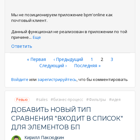
Мы не позиционируем приложение bpm'online как
почтовый клиент.
Данный функционал не реализован в приложении по той
причине
...
Еще
Ответить
Нумерация
Первая
« Первая
←
‹ Предыдущий
Страница
1
Текущая
2
Страница
3
страница
Следующая
Следующий ›
Последняя
Последняя »
страница
страниц
страница
страница
Войдите
или
зарегистрируйтесь
, что бы комментировать
Ревью
sales
бизнес-процесс
Фильтры
идея
ДОБАВИТЬ НОВЫЙ ТИП
СРАВНЕНИЯ "ВХОДИТ В СПИСОК"
ДЛЯ ЭЛЕМЕНТОВ БП
Кирилл Паксюдкин