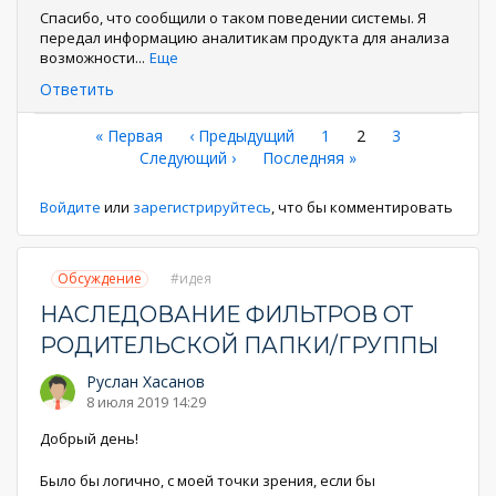
Спасибо, что сообщили о таком поведении системы. Я
передал информацию аналитикам продукта для анализа
возможности
...
Еще
Ответить
Нумерация
Первая
« Первая
←
‹ Предыдущий
Страница
1
Текущая
2
Страница
3
страница
Следующая
Следующий ›
Последняя
Последняя »
страница
страниц
страница
страница
Войдите
или
зарегистрируйтесь
, что бы комментировать
Обсуждение
идея
НАСЛЕДОВАНИЕ ФИЛЬТРОВ ОТ
РОДИТЕЛЬСКОЙ ПАПКИ/ГРУППЫ
Руслан Хасанов
8 июля 2019 14:29
Добрый день!
Было бы логично, с моей точки зрения, если бы