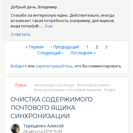
Добрый день, Владимир.
Спасибо за интересную идею. Действительно, иногда
возникает такая потребность (например, для ящиков
вида noreply@...
...
Еще
Ответить
Нумерация
Первая
« Первая
←
‹ Предыдущий
Страница
1
Текущая
2
Страница
3
страница
Следующая
Следующий ›
Последняя
Последняя »
страница
страниц
страница
страница
Войдите
или
зарегистрируйтесь
, что бы комментировать
Ревью
интегация с Exchange
почтовый клиент
синхронизация с почтовым ящиком
идея
ОЧИСТКА СОДЕРЖИМОГО
ПОЧТОВОГО ЯЩИКА
СИНХРОНИЗАЦИИ
Терещенко Алексей
28 августа 2019 15:43