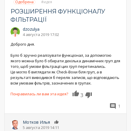
Одобрена
идея
РОЗШИРЕННЯ ФУНКЦІОНАЛУ
ФІЛЬТРАЦІЇ
dzozulya
4 августа 2019 17:02
Доброго дня.
Було б зручно реалізувати функціонал, за допомогою
якого можна було б обирати декілька динамічних груп для
того, щоб умови фільтрації цих груп перетинались.
Це могло б виглядати як Check-Boxи біля груп, а в
результаті виводився б перелік записів, що відповідають
всім умовам фільтрів, зазначених в групах.
Понравилась ли вам эта идея?
3
1
Мотков Илья
0
5 августа 2019 14:11