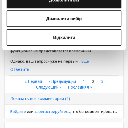
Александр Зубков
0
23 августа 2019 12:01
Дозволити вибір
Добрый день!
Відхилити
На данном этапе реализовать запрашиваемый вами
функционал не представляется возможным.
Однако, ваш запрос - уже не первый
...
Еще
Ответить
Нумерация
Первая
« Первая
←
‹ Предыдущий
Страница
1
Текущая
2
Страница
3
страница
Следующая
Следующий ›
Последняя
Последняя »
страница
страниц
страница
страница
Показать все комментарии (2)
Войдите
или
зарегистрируйтесь
, что бы комментировать