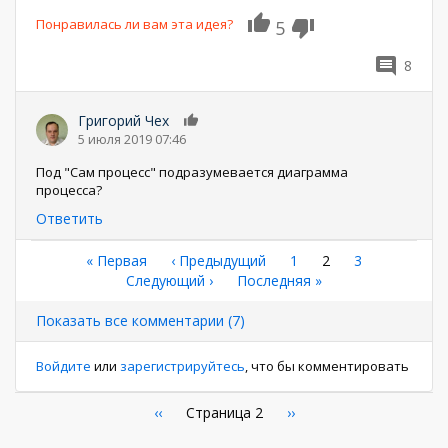
Понравилась ли вам эта идея?
5
8
Григорий Чех
0
5 июля 2019 07:46
Под "Сам процесс" подразумевается диаграмма
процесса?
Ответить
Нумерация
Первая
« Первая
←
‹ Предыдущий
Страница
1
Текущая
2
Страница
3
страница
Следующая
Следующий ›
Последняя
Последняя »
страница
страниц
страница
страница
Показать все комментарии (7)
Войдите
или
зарегистрируйтесь
, что бы комментировать
Нумерация
←
‹‹
Страница 2
Следующая
››
страница
страниц