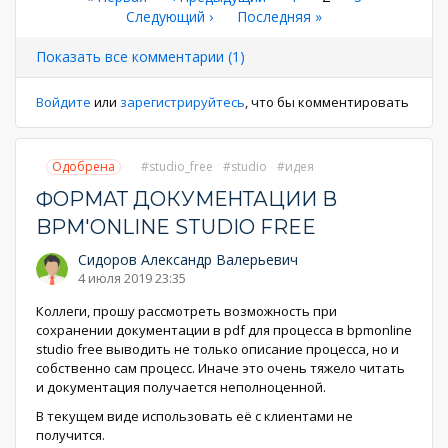
Нумерация
страница
Следующая
Следующий ›
Последняя
Последняя »
страница
страниц
страница
страница
Показать все комментарии (1)
Войдите
или
зарегистрируйтесь
, что бы комментировать
Одобрена
studio_free
studio
идея
ФОРМАТ ДОКУМЕНТАЦИИ В
BPM'ONLINE STUDIO FREE
Сидоров Александр Валерьевич
4 июля 2019 23:35
Коллеги, прошу рассмотреть возможность при
сохранении документации в pdf для процесса в bpmonline
studio free выводить не только описание процесса, но и
собственно сам процесс. Иначе это очень тяжело читать
и документация получается неполноценной.
В текущем виде использовать её с клиентами не
получится.