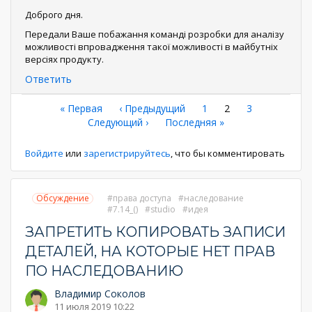
Доброго дня.
Передали Ваше побажання команді розробки для аналізу
можливості впровадження такої можливості в майбутніх
версіях продукту.
Ответить
Нумерация
Первая
« Первая
←
‹ Предыдущий
Страница
1
Текущая
2
Страница
3
страница
Следующая
Следующий ›
Последняя
Последняя »
страница
страниц
страница
страница
Войдите
или
зарегистрируйтесь
, что бы комментировать
Обсуждение
права доступа
наследование
7.14_()
studio
идея
ЗАПРЕТИТЬ КОПИРОВАТЬ ЗАПИСИ
ДЕТАЛЕЙ, НА КОТОРЫЕ НЕТ ПРАВ
ПО НАСЛЕДОВАНИЮ
Владимир Соколов
11 июля 2019 10:22