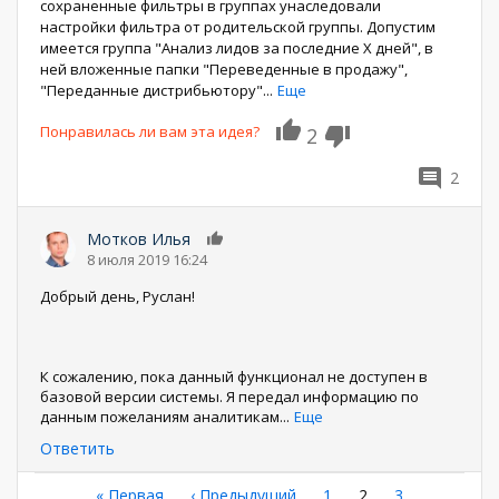
сохраненные фильтры в группах унаследовали
настройки фильтра от родительской группы. Допустим
имеется группа "Анализ лидов за последние Х дней", в
ней вложенные папки "Переведенные в продажу",
"Переданные дистрибьютору"
...
Еще
Понравилась ли вам эта идея?
2
2
Мотков Илья
0
8 июля 2019 16:24
Добрый день, Руслан!
К сожалению, пока данный функционал не доступен в
базовой версии системы. Я передал информацию по
данным пожеланиям аналитикам
...
Еще
Ответить
Первая
« Первая
←
‹ Предыдущий
Страница
1
Текущая
2
Страница
3